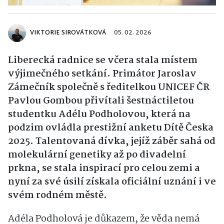
VIKTORIE SIROVÁTKOVÁ
05. 02. 2026
Liberecká radnice se včera stala místem
výjimečného setkání. Primátor Jaroslav
Zámečník společně s ředitelkou UNICEF ČR
Pavlou Gombou přivítali šestnáctiletou
studentku Adélu Podholovou, která na
podzim ovládla prestižní anketu Dítě Česka
2025. Talentovaná dívka, jejíž záběr sahá od
molekulární genetiky až po divadelní
prkna, se stala inspirací pro celou zemi a
nyní za své úsilí získala oficiální uznání i ve
svém rodném městě.
Adéla Podholová je důkazem, že věda nemá