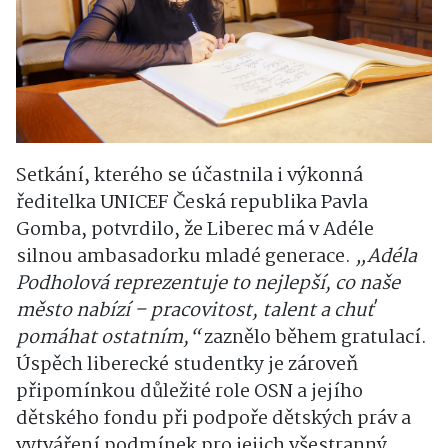
Setkání, kterého se účastnila i výkonná
ředitelka UNICEF Česká republika Pavla
Gomba, potvrdilo, že Liberec má v Adéle
silnou ambasadorku mladé generace.
„Adéla
Podholová reprezentuje to nejlepší, co naše
město nabízí – pracovitost, talent a chuť
pomáhat ostatním,“
zaznělo během gratulací.
Úspěch liberecké studentky je zároveň
připomínkou důležité role OSN a jejího
dětského fondu při podpoře dětských práv a
vytváření podmínek pro jejich všestranný