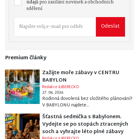
údajů
pro zasílání novinek a obchodních
sdělení
Odeslat
Premium články
Zažijte moře zábavy v CENTRU
BABYLON
Redakce iLIBERECKO
27. 06. 2026
Rodinná dovolená bez složitého plánování?
V BABYLONU najdete...
Šťastná sedmička s Babylonem.
Vydejte se po stopách ztracených
soch a vyhrajte léto plné zábavy
Redakce iLIBERECKO