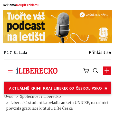
Reklama
Koupit reklamu
Přihlásit se
Pá 7. 8., Lada
AKTUÁLNĚ
KRIMI
KRAJ
LIBERECKO
ČESKOLIPSKO
JABL
/
Úvod
Společnost
Liberecko
Liberecká studentka ovládla anketu UNICEF, na radnici
převzala gratulace k titulu Dítě Česka