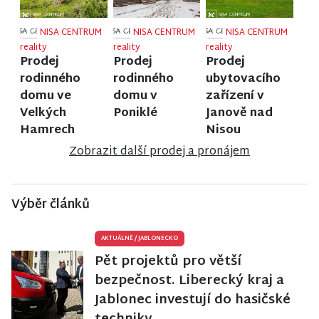
NISA CENTRUM
NISA CENTRUM
NISA CENTRUM
reality
reality
reality
Prodej
Prodej
Prodej
rodinného
rodinného
ubytovacího
domu ve
domu v
zařízení v
Velkých
Poniklé
Janově nad
Hamrech
Nisou
Zobrazit další prodej a pronájem
Výběr článků
AKTUÁLNĚ
/
JABLONECKO
Pět projektů pro větší
bezpečnost. Liberecký kraj a
Jablonec investují do hasičské