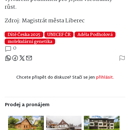
růst.
Zdroj: Magistrát města Liberec
Dítě Česka 2025
UNICEF ČR
Adéla Podholová
molekulární genetika
0
Sdílejte článek
Chcete přispět do diskuze? Stačí se jen
přihlásit.
Prodej a pronájem