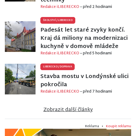
techniky
Redakce iLIBERECKO
– před 2 hodinami
ŠKOLSTVÍ
/
LIBERECKO
Padesát let staré zvyky končí.
Kraj dá miliony na modernizaci
kuchyně v domově mládeže
Redakce iLIBERECKO
– před 5 hodinami
LIBERECKO
/
DOPRAVA
Stavba mostu v Londýnské ulici
pokročila
Redakce iLIBERECKO
– před 7 hodinami
Zobrazit další články
Reklama •
Koupit reklamu