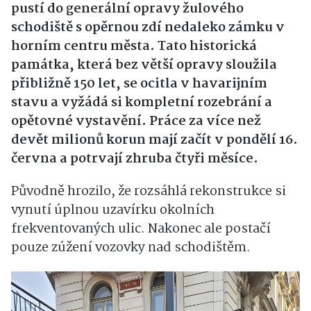
pustí do generální opravy žulového
schodiště s opěrnou zdí nedaleko zámku v
horním centru města. Tato historická
památka, která bez větší opravy sloužila
přibližně 150 let, se ocitla v havarijním
stavu a vyžádá si kompletní rozebrání a
opětovné vystavění. Práce za více než
devět milionů korun mají začít v pondělí 16.
června a potrvají zhruba čtyři měsíce.
Původně hrozilo, že rozsáhlá rekonstrukce si
vynutí úplnou uzavírku okolních
frekventovaných ulic. Nakonec ale postačí
pouze zúžení vozovky nad schodištěm.