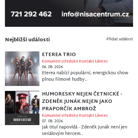
Nejbližší události
Přidat událost
ETEREA TRIO
Komunitní středisko Kontakt Liberec
06. 08. 2026
Eterea nabízí populární, energickou show
plnou filmové hudby...
HUMORESKY NEJEN ČETNICKÉ -
ZDENĚK JUNÁK NEJEN JAKO
PRAPORČÍK AMBROŽ
Komunitní středisko Kontakt Liberec
07. 08. 2026
Jak titul napovídá - Zdeněk Junák není jen
seriálovým hercem...