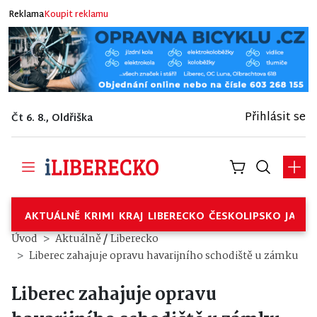
Reklama
Koupit reklamu
Přihlásit se
Čt 6. 8., Oldřiška
AKTUÁLNĚ
KRIMI
KRAJ
LIBERECKO
ČESKOLIPSKO
JABL
/
Úvod
Aktuálně
Liberecko
Liberec zahajuje opravu havarijního schodiště u zámku
Liberec zahajuje opravu