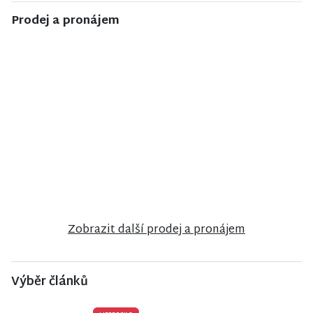
Prodej a pronájem
NISA CENTRUM
NISA CENTRUM
NISA CENTRUM
reality
reality
reality
Prodej
Prodej
Prodej bytu
rodinného
rodinného
2+1 v Jilemnici
domu v
domu ve
Jiřetíně pod
Velkých
Bukovou
Hamrech
Zobrazit další prodej a pronájem
Výběr článků