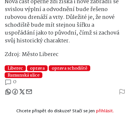
Nová část opěrné zdi získá i nové zábradlí se
svislou výplní a odvodnění bude řešeno
rubovou drenáží a vrty. Důležité je, že nové
schodiště bude mít stejnou šířku a
uspořádání jako to původní, čímž si zachová
svůj historický charakter.
Zdroj: Město Liberec
Liberec
oprava
oprava schodiště
Rumunská ulice
0
Sdílejte článek
Chcete přispět do diskuze? Stačí se jen
přihlásit.