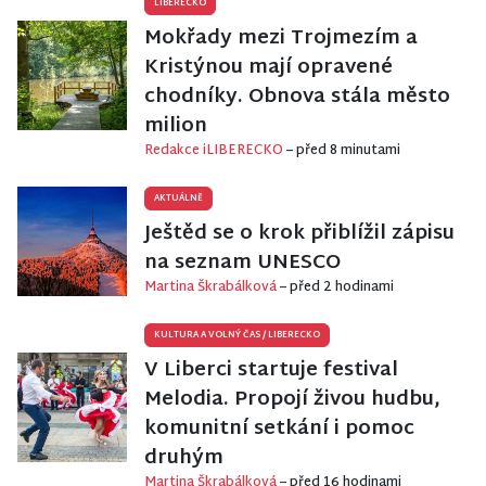
LIBERECKO
Mokřady mezi Trojmezím a
Kristýnou mají opravené
chodníky. Obnova stála město
milion
Redakce iLIBERECKO
– před 8 minutami
AKTUÁLNĚ
Ještěd se o krok přiblížil zápisu
na seznam UNESCO
Martina Škrabálková
– před 2 hodinami
KULTURA A VOLNÝ ČAS
/
LIBERECKO
V Liberci startuje festival
Melodia. Propojí živou hudbu,
komunitní setkání i pomoc
druhým
Martina Škrabálková
– před 16 hodinami