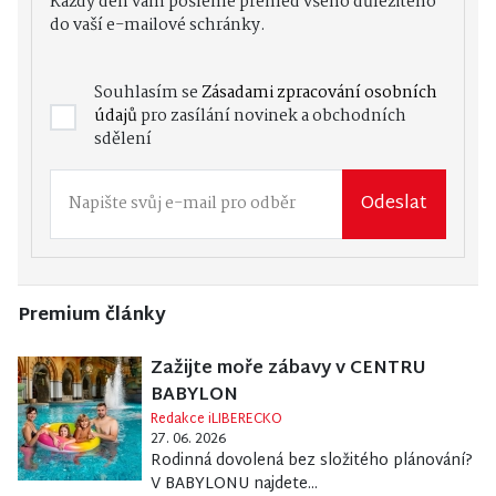
Každý den vám pošleme přehled všeho důležitého
do vaší e-mailové schránky.
Souhlasím se
Zásadami zpracování osobních
údajů
pro zasílání novinek a obchodních
sdělení
Odeslat
Premium články
Zažijte moře zábavy v CENTRU
BABYLON
Redakce iLIBERECKO
27. 06. 2026
Rodinná dovolená bez složitého plánování?
V BABYLONU najdete...