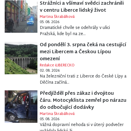
Strážníci a všímaví svědci zachránili
v centru Liberce lidský život
Martina Škrabálková
05. 08. 2026
Dramatické chvíle se odehrály v ulici
Pražská, kde byl na ze...
Od pondělí 3. srpna čeká na cestující
mezi Libercem a Českou Lípou
omezení
Redakce iLIBERECKO
02. 08. 2026
Na železniční trati z Liberce do České Lípy a
Děčína začíná...
Předjížděl přes zákaz i dvojitou
čáru. Motocyklista zemřel po nárazu
do odbočující dodávky
Martina Škrabálková
05. 08. 2026
Vážná dopravní nehoda si v úterý podvečer