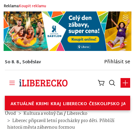
Reklama
Koupit reklamu
Přihlásit se
So 8. 8., Soběslav
AKTUÁLNĚ
KRIMI
KRAJ
LIBERECKO
ČESKOLIPSKO
JABL
/
Úvod
Kultura a volný čas
Liberecko
Liberec připravil letní procházky pro děti. Přiblíží
historii města zábavnou formou