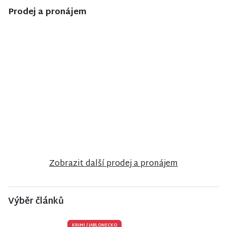
Prodej a pronájem
NISA CENTRUM
NISA CENTRUM
NISA CENTRUM
reality
reality
reality
Prodej bytu
Prodej
Prodej
2+1 v Jilemnici
ubytovacího
rodinného
zařízení v
domu ve
Janově nad
Frýdlantu
Nisou
Zobrazit další prodej a pronájem
Výběr článků
KRIMI
/
JABLONECKO