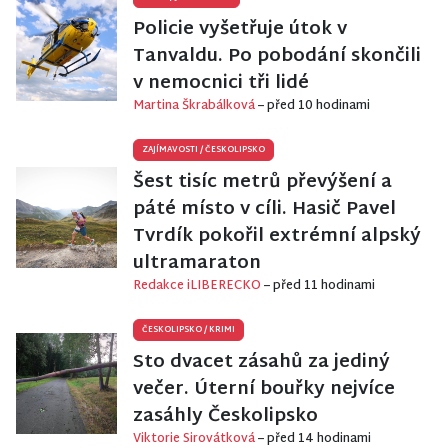
Policie vyšetřuje útok v
Tanvaldu. Po pobodání skončili
v nemocnici tři lidé
Martina Škrabálková
– před 10 hodinami
ZAJÍMAVOSTI
/
ČESKOLIPSKO
Šest tisíc metrů převýšení a
páté místo v cíli. Hasič Pavel
Tvrdík pokořil extrémní alpský
ultramaraton
Redakce iLIBERECKO
– před 11 hodinami
ČESKOLIPSKO
/
KRIMI
Sto dvacet zásahů za jediný
večer. Úterní bouřky nejvíce
zasáhly Českolipsko
Viktorie Sirovátková
– před 14 hodinami