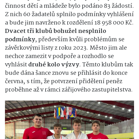
činnost dětí a mládeže bylo podáno 83 žádostí.
Z nich 60 žadatelů splnilo podmínky vyhlášení
a bude jim navrženo k rozdělení 18 958 000 Kč.
Dvacet tři klubů bohužel nesplnilo
podmínky
, především kvůli problémům se
závěrkovými listy z roku 2023. Město jim ale
nechce zamezit v podpoře a rozhodlo se
vyhlásit
druhé kolo výzvy
. Těmto klubům tak
bude dána šance znovu se přihlásit do konce
června, s tím, že potvrzení přidělení peněz
proběhne až v rámci zářijového zastupitelstva.