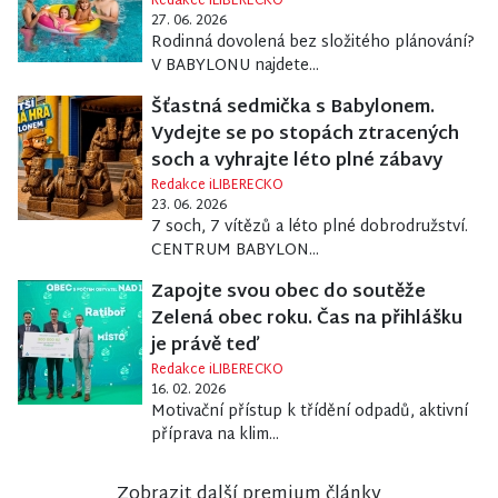
Redakce iLIBERECKO
27. 06. 2026
Rodinná dovolená bez složitého plánování?
V BABYLONU najdete...
Šťastná sedmička s Babylonem.
Vydejte se po stopách ztracených
soch a vyhrajte léto plné zábavy
Redakce iLIBERECKO
23. 06. 2026
7 soch, 7 vítězů a léto plné dobrodružství.
CENTRUM BABYLON...
Zapojte svou obec do soutěže
Zelená obec roku. Čas na přihlášku
je právě teď
Redakce iLIBERECKO
16. 02. 2026
Motivační přístup k třídění odpadů, aktivní
příprava na klim...
Zobrazit další premium články