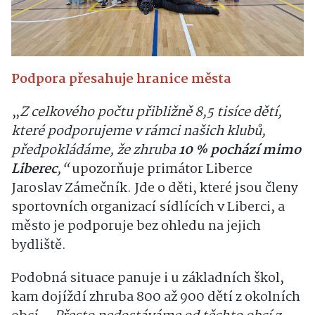
Podpora přesahuje hranice města
„
Z celkového počtu přibližně 8,5 tisíce dětí,
které podporujeme v rámci našich klubů,
předpokládáme, že zhruba
10 % pochází mimo
Liberec
,“
upozorňuje primátor Liberce
Jaroslav Zámečník. Jde o děti, které jsou členy
sportovních organizací sídlících v Liberci, a
město je podporuje bez ohledu na jejich
bydliště.
Podobná situace panuje i u základních škol,
kam dojíždí zhruba 800 až 900 dětí z okolních