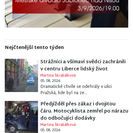
Nejčtenější tento týden
Strážníci a všímaví svědci zachránili
v centru Liberce lidský život
Martina Škrabálková
05. 08. 2026
Dramatické chvíle se odehrály v ulici
Pražská, kde byl na ze...
Předjížděl přes zákaz i dvojitou
čáru. Motocyklista zemřel po nárazu
do odbočující dodávky
Martina Škrabálková
05. 08. 2026