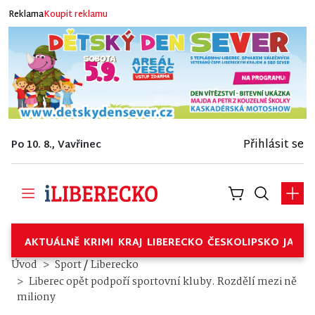
Reklama
Koupit reklamu
Přihlásit se
Po 10. 8., Vavřinec
AKTUÁLNĚ
KRIMI
KRAJ
LIBERECKO
ČESKOLIPSKO
JABL
/
Úvod
Sport
Liberecko
Liberec opět podpoří sportovní kluby. Rozdělí mezi ně
miliony