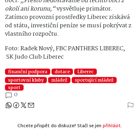
obcí.
„Přesto nedostáváme od těchto obcí z
okolí ani korunu,“
vysvětluje primátor.
Zatímco provozní prostředky Liberec získává
od státu, investiční peníze se musí pokrývat z
vlastního rozpočtu.
Foto: Radek Nový, FBC PANTHERS LIBEREC,
SK Judo Club Liberec
finanční podpora
dotace
Liberec
sportovní kluby
mládež
sportující mládež
sport
0
Sdílejte článek
Chcete přispět do diskuze? Stačí se jen
přihlásit.