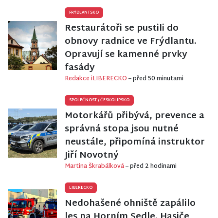
FRÝDLANTSKO
Restaurátoři se pustili do
obnovy radnice ve Frýdlantu.
Opravují se kamenné prvky
fasády
Redakce iLIBERECKO
– před 50 minutami
SPOLEČNOST
/
ČESKOLIPSKO
Motorkářů přibývá, prevence a
správná stopa jsou nutné
neustále, připomíná instruktor
Jiří Novotný
Martina Škrabálková
– před 2 hodinami
LIBERECKO
Nedohašené ohniště zapálilo
les na Horním Sedle. Hasiče