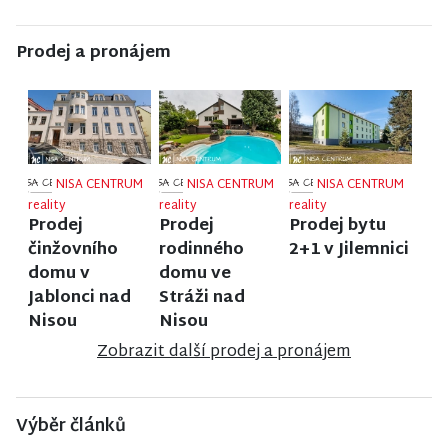
Prodej a pronájem
NISA CENTRUM
NISA CENTRUM
NISA CENTRUM
reality
reality
reality
Prodej
Prodej
Prodej bytu
činžovního
rodinného
2+1 v Jilemnici
domu v
domu ve
Jablonci nad
Stráži nad
Nisou
Nisou
Zobrazit další prodej a pronájem
Výběr článků