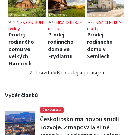
NISA CENTRUM
NISA CENTRUM
NISA CENTRUM
reality
reality
reality
Prodej
Prodej
Prodej
rodinného
rodinného
rodinného
domu ve
domu ve
domu v
Velkých
Frýdlantu
Semilech
Hamrech
Zobrazit další prodej a pronájem
Výběr článků
ČESKOLIPSKO
Českolipsko má novou studii
rozvoje. Zmapovala silné