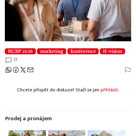
MCBP 2026
marketing
konference
H-vision
0
Sdílejte článek
Chcete přispět do diskuze? Stačí se jen
přihlásit.
Prodej a pronájem