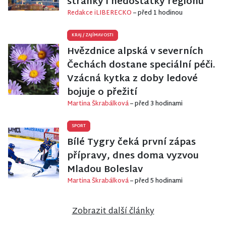
stránky i nedostatky regionu
Redakce iLIBERECKO
– před 1 hodinou
KRAJ
/
ZAJÍMAVOSTI
Hvězdnice alpská v severních
Čechách dostane speciální péči.
Vzácná kytka z doby ledové
bojuje o přežití
Martina Škrabálková
– před 3 hodinami
SPORT
Bílé Tygry čeká první zápas
přípravy, dnes doma vyzvou
Mladou Boleslav
Martina Škrabálková
– před 5 hodinami
Zobrazit další články