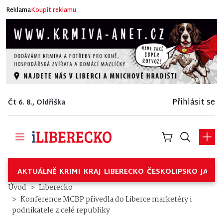
Reklama
Koupit reklamu
Přihlásit se
Čt 6. 8., Oldřiška
AKTUÁLNĚ
KRIMI
KRAJ
LIBERECKO
ČESKOLIPSKO
JABL
Úvod
Liberecko
Konference MCBP přivedla do Liberce marketéry i
podnikatele z celé republiky