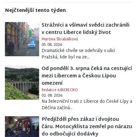
Nejčtenější tento týden
Strážníci a všímaví svědci zachránili
v centru Liberce lidský život
Martina Škrabálková
05. 08. 2026
Dramatické chvíle se odehrály v ulici
Pražská, kde byl na ze...
Od pondělí 3. srpna čeká na cestující
mezi Libercem a Českou Lípou
omezení
Redakce iLIBERECKO
02. 08. 2026
Na železniční trati z Liberce do České Lípy a
Děčína začíná...
Předjížděl přes zákaz i dvojitou
čáru. Motocyklista zemřel po nárazu
do odbočující dodávky