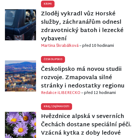
KRIMI
Zloděj vykradl vůz Horské
služby, záchranářům odnesl
zdravotnický batoh i lezecké
vybavení
Martina Škrabálková
– před 10 hodinami
ČESKOLIPSKO
Českolipsko má novou studii
rozvoje. Zmapovala silné
stránky i nedostatky regionu
Redakce iLIBERECKO
– před 12 hodinami
KRAJ
/
ZAJÍMAVOSTI
Hvězdnice alpská v severních
Čechách dostane speciální péči.
Vzácná kytka z doby ledové