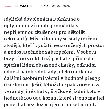
REDAKCE ILIBERECKO
08. 07. 2026
Idylická dovolená na Doksku se o
uplynulém víkendu proměnila v
nepříjemnou zkušenost pro několik
rekreantů. Místní kempy se staly terčem
zlodějů, kteří využili neuzamčených prostor
a nedostatečného zabezpečení. V sobotu
brzy ráno vnikl drzý pachatel přímo do
spícími lidmi obsazené chatky, odkud si
odnesl batoh s doklady, elektronikou a
dalšími osobními věcmi v hodnotě přes 33
tisíc korun. Ještě téhož dne pak zmizelo ze
verandy jiné chatky špičkové jízdní kolo v
hodnotě 100 000 korun, které si jeho majitel
ponechal bez dozoru jen na deset minut.