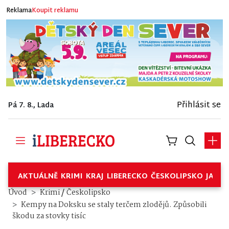
Reklama
Koupit reklamu
Přihlásit se
Pá 7. 8., Lada
AKTUÁLNĚ
KRIMI
KRAJ
LIBERECKO
ČESKOLIPSKO
JABL
/
Úvod
Krimi
Českolipsko
Kempy na Doksku se staly terčem zlodějů. Způsobili
škodu za stovky tisíc