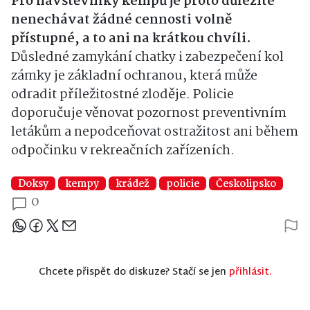
Pro návštěvníky kempů je proto důležité
nenechávat žádné cennosti volně
přístupné, a to ani na krátkou chvíli.
Důsledné zamykání chatky i zabezpečení kol
zámky je základní ochranou, která může
odradit příležitostné zloděje. Policie
doporučuje věnovat pozornost preventivním
letákům a nepodceňovat ostražitost ani během
odpočinku v rekreačních zařízeních.
Doksy
kempy
krádež
policie
Českolipsko
0
Sdílejte článek
Chcete přispět do diskuze? Stačí se jen
přihlásit.