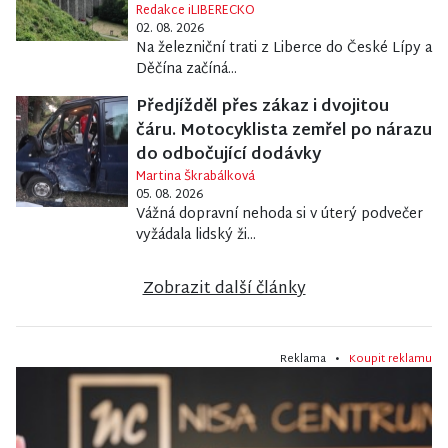
Redakce iLIBERECKO
02. 08. 2026
Na železniční trati z Liberce do České Lípy a
Děčína začíná...
Předjížděl přes zákaz i dvojitou
čáru. Motocyklista zemřel po nárazu
do odbočující dodávky
Martina Škrabálková
05. 08. 2026
Vážná dopravní nehoda si v úterý podvečer
vyžádala lidský ži...
Zobrazit další články
Reklama •
Koupit reklamu