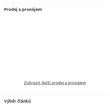
Prodej a pronájem
NISA CENTRUM
NISA CENTRUM
NISA CENTRUM
reality
reality
reality
Prodej
Prodej bytu
Prodej
rodinného
2+1 v Jilemnici
rodinného
domu ve
domu ve
Frýdlantu
Stráži nad
Nisou
Zobrazit další prodej a pronájem
Výběr článků