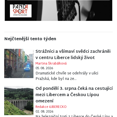
Nejčtenější tento týden
Strážníci a všímaví svědci zachránili
v centru Liberce lidský život
Martina Škrabálková
05. 08. 2026
Dramatické chvíle se odehrály v ulici
Pražská, kde byl na ze...
Od pondělí 3. srpna čeká na cestující
mezi Libercem a Českou Lípou
omezení
Redakce iLIBERECKO
02. 08. 2026
Na železniční trati z Liberce do České Lípy a