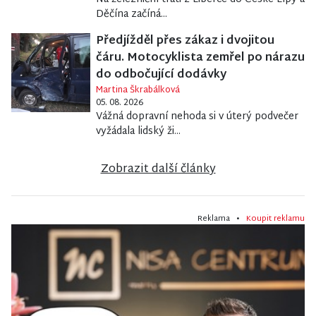
Děčína začíná...
Předjížděl přes zákaz i dvojitou
čáru. Motocyklista zemřel po nárazu
do odbočující dodávky
Martina Škrabálková
05. 08. 2026
Vážná dopravní nehoda si v úterý podvečer
vyžádala lidský ži...
Zobrazit další články
Reklama •
Koupit reklamu