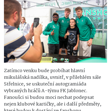
Zatímco venku bude probíhat hlavní
mikulášská nadílka, uvnitř, v přilehlém sále
Střelnice, se uskuteční autogramiáda
vybraných hráčů A-týmu FK Jablonec.
Fanoušci si budou moci nechat podepsat
nejen klubové kartičky, ale i další předměty,
které budou k dostání ve fanshopu.