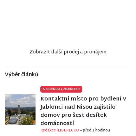
NISA CENTRUM
NISA CENTRUM
NISA CENTRUM
reality
reality
reality
Prodej
Prodej
Prodej bytu
bungalovu v
rodinného
2+1 v Jilemnici
anglosaském
domu v
stylu u zámku
Poniklé
Sychrov
Zobrazit další prodej a pronájem
Výběr článků
SPOLEČNOST
/
JABLONECKO
Kontaktní místo pro bydlení v
Jablonci nad Nisou zajistilo
domov pro šest desítek
domácností
Redakce iLIBERECKO
– před 1 hodinou