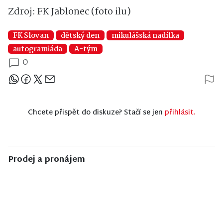
Zdroj: FK Jablonec (foto ilu)
FK Slovan
dětský den
mikulášská nadílka
autogramiáda
A-tým
0
Sdílejte článek
Chcete přispět do diskuze? Stačí se jen
přihlásit.
Prodej a pronájem