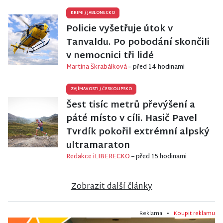
KRIMI
/
JABLONECKO
Policie vyšetřuje útok v
Tanvaldu. Po pobodání skončili
v nemocnici tři lidé
Martina Škrabálková
– před 14 hodinami
ZAJÍMAVOSTI
/
ČESKOLIPSKO
Šest tisíc metrů převýšení a
páté místo v cíli. Hasič Pavel
Tvrdík pokořil extrémní alpský
ultramaraton
Redakce iLIBERECKO
– před 15 hodinami
Zobrazit další články
Reklama •
Koupit reklamu