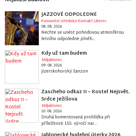
Nejbližší události
JAZZOVÉ ODPOLEDNE
Komunitní středisko Kontakt Liberec
08. 08. 2026
Nechte se unést pohodovou atmosférou
letního odpoledne plnéh...
Kdy už tam budem
365Jablonec
09. 08. 2026
Jizerskohorský šanzon
Zascheho odkaz II – Kostel Nejsvět.
Srdce Ježíšova
365Jablonec
10. 08. 2026
Druhá komentovaná prohlídka při
příležitosti 155. výročí nar...
Jablonecké hudební úterky 2026