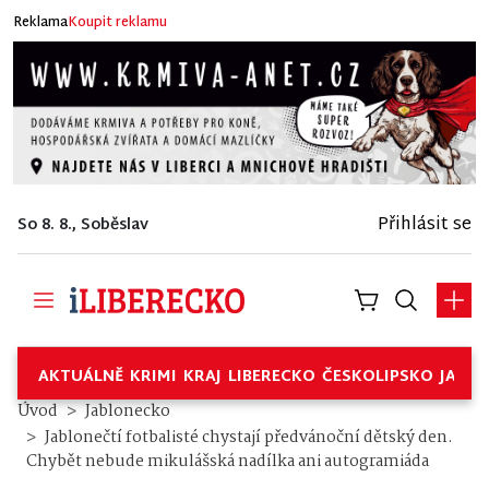
Reklama
Koupit reklamu
Přihlásit se
So 8. 8., Soběslav
AKTUÁLNĚ
KRIMI
KRAJ
LIBERECKO
ČESKOLIPSKO
JABL
Úvod
Jablonecko
Jablonečtí fotbalisté chystají předvánoční dětský den.
Chybět nebude mikulášská nadílka ani autogramiáda