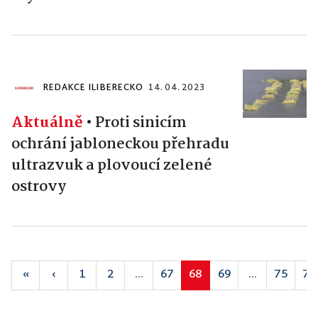
REDAKCE ILIBERECKO
14. 04. 2023
Aktuálně
•
Proti sinicím
ochrání jabloneckou přehradu
ultrazvuk a plovoucí zelené
ostrovy
«
‹
1
2
...
67
68
69
...
75
76