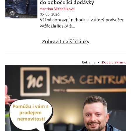
do odbočující dodávky
Martina Škrabálková
05. 08. 2026
Vážná dopravní nehoda si v úterý podvečer
vyžádala lidský ži...
Zobrazit další články
Reklama •
Koupit reklamu