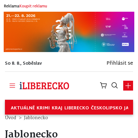
Reklama
Koupit reklamu
Přihlásit se
So 8. 8., Soběslav
AKTUÁLNĚ
KRIMI
KRAJ
LIBERECKO
ČESKOLIPSKO
JABL
Úvod
Jablonecko
Jablonecko