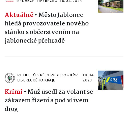
REDAKCE ILIBERECKO
18. 04. 2023
Aktuálně
•
Město Jablonec
hledá provozovatele nového
stánku s občerstvením na
jablonecké přehradě
POLICIE ČESKÉ REPUBLIKY – KŘP
18. 04.
LIBERECKÉHO KRAJE
2023
Krimi
•
Muž usedl za volant se
zákazem řízení a pod vlivem
drog