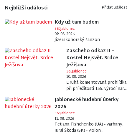
Nejbližší události
Přidat událost
Kdy už tam budem
365Jablonec
09. 08. 2026
Jizerskohorský šanzon
Zascheho odkaz II –
Kostel Nejsvět. Srdce
Ježíšova
365Jablonec
10. 08. 2026
Druhá komentovaná prohlídka
při příležitosti 155. výročí nar...
Jablonecké hudební úterky
2026
365Jablonec
11. 08. 2026
Tetiana Tishchenko (UA) - varhany,
Juraj Škoda (SK) - violon...