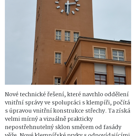
Nové technické řešení, které navrhlo oddělení
vnitřní správy ve spolupráci s klempíři, počítá
s úpravou vnitřní konstrukce střechy. Ta získá
velmi mírný a vizuálně prakticky
nepostřehnutelný sklon směrem od fasády
věže. Nové klempířské prvky s odpovídajícími