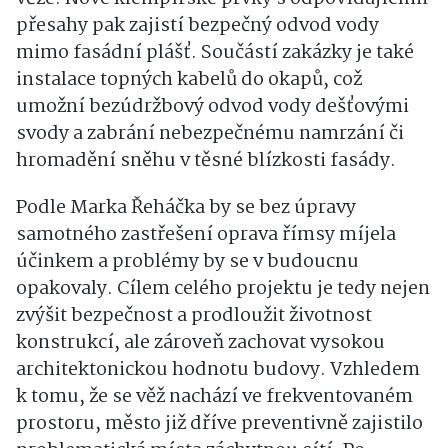
přesahy pak zajistí bezpečný odvod vody
mimo fasádní plášť. Součástí zakázky je také
instalace topných kabelů do okapů, což
umožní bezúdržbový odvod vody dešťovými
svody a zabrání nebezpečnému namrzání či
hromadění sněhu v těsné blízkosti fasády.
Podle Marka Řeháčka by se bez úpravy
samotného zastřešení oprava římsy míjela
účinkem a problémy by se v budoucnu
opakovaly. Cílem celého projektu je tedy nejen
zvýšit bezpečnost a prodloužit životnost
konstrukcí, ale zároveň zachovat vysokou
architektonickou hodnotu budovy. Vzhledem
k tomu, že se věž nachází ve frekventovaném
prostoru, město již dříve preventivně zajistilo