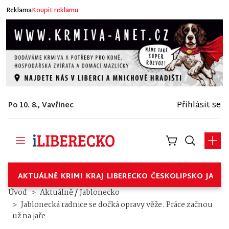
Reklama
Koupit reklamu
Přihlásit se
Po 10. 8., Vavřinec
AKTUÁLNĚ
KRIMI
KRAJ
LIBERECKO
ČESKOLIPSKO
JABL
/
Úvod
Aktuálně
Jablonecko
Jablonecká radnice se dočká opravy věže. Práce začnou
už na jaře