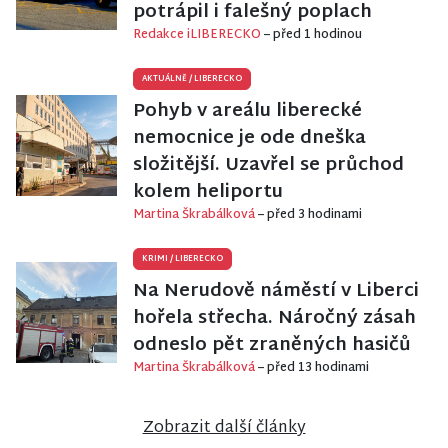
potrápil i falešný poplach
Redakce iLIBERECKO
– před 1 hodinou
AKTUÁLNĚ
/
LIBERECKO
Pohyb v areálu liberecké
nemocnice je ode dneška
složitější. Uzavřel se průchod
kolem heliportu
Martina Škrabálková
– před 3 hodinami
KRIMI
/
LIBERECKO
Na Nerudově náměstí v Liberci
hořela střecha. Náročný zásah
odneslo pět zraněných hasičů
Martina Škrabálková
– před 13 hodinami
Zobrazit další články