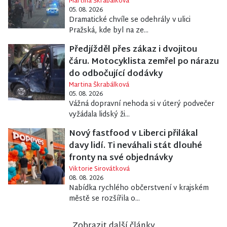
Martina Škrabálková
05. 08. 2026
Dramatické chvíle se odehrály v ulici
Pražská, kde byl na ze...
Předjížděl přes zákaz i dvojitou
čáru. Motocyklista zemřel po nárazu
do odbočující dodávky
Martina Škrabálková
05. 08. 2026
Vážná dopravní nehoda si v úterý podvečer
vyžádala lidský ži...
Nový fastfood v Liberci přilákal
davy lidí. Ti neváhali stát dlouhé
fronty na své objednávky
Viktorie Sirovátková
08. 08. 2026
Nabídka rychlého občerstvení v krajském
městě se rozšířila o...
Zobrazit další články