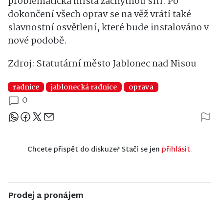
problematická místa záchytnou sítí. Po
dokončení všech oprav se na věž vrátí také
slavnostní osvětlení, které bude instalováno v
nové podobě.
Zdroj: Statutární město Jablonec nad Nisou
radnice
jablonecká radnice
oprava
0
Sdílejte článek
Chcete přispět do diskuze? Stačí se jen
přihlásit.
Prodej a pronájem