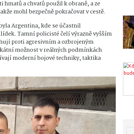
sti hmatů a chvatů použil k obraně, a ze
 takže mohl bezpečně pokračovat v cestě.
yla Argentina, kde se účastnil
ídek. Tamní policisté čelí výrazně vyšším
hují proti agresivním a ozbrojeným
nikátní možnost v reálných podmínkách
žívají moderní bojové techniky, taktika