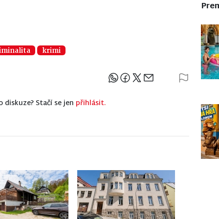
Pre
iminalita
krimi
Sdílejte článek
o diskuze? Stačí se jen
přihlásit.