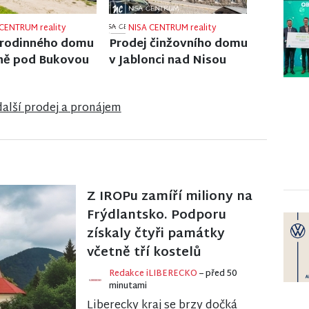
CENTRUM reality
NISA CENTRUM reality
 rodinného domu
Prodej ubytovacího
ži nad Nisou
zařízení v Janově nad
Nisou
další prodej a pronájem
Z IROPu zamíří miliony na
Frýdlantsko. Podporu
získaly čtyři památky
včetně tří kostelů
Redakce iLIBERECKO
– před 50
minutami
Liberecky kraj se brzy dočká