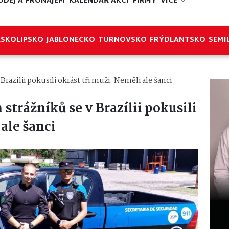
ODEJ A PRONÁJEM
KALENDÁŘ AKCÍ
FIRMY
VÍCE
ESKOLIPSKO
JABLONECKO
TURNOVSKO
FRÝDLANTSKO
SEMI
Brazílii pokusili okrást tři muži. Neměli ale šanci
strážníků se v Brazílii pokusili
 ale šanci