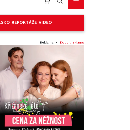
LSKO
REPORTÁŽE
VIDEO
Reklama •
Koupit reklamu