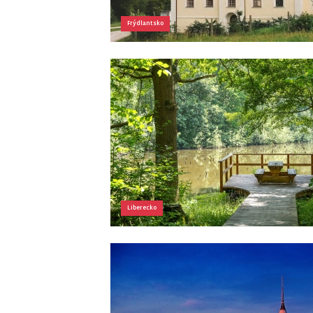
Frýdlantsko
Liberecko