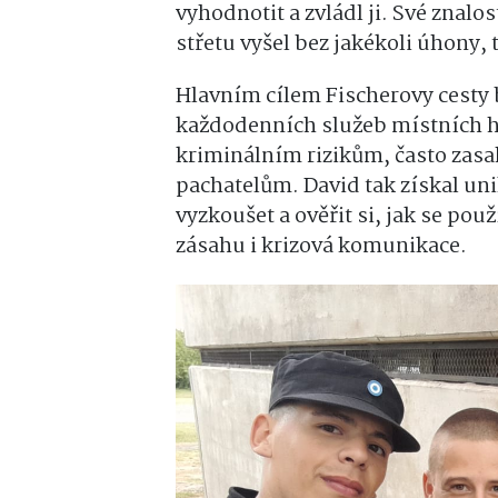
vyhodnotit a zvládl ji. Své znalo
střetu vyšel bez jakékoli úhony,
Hlavním cílem Fischerovy cesty b
každodenních služeb místních hl
kriminálním rizikům, často zasa
pachatelům. David tak získal u
vyzkoušet a ověřit si, jak se pou
zásahu i krizová komunikace.