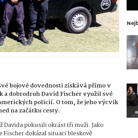
Nejb
 své bojové dovednosti získává přímo v
k a dobrodruh David Fischer využil své
oamerických policií. O tom, že jeho výcvik
hned na začátku cesty.
ž Davida pokusili okrást tři muži. Jako
e Fischer dokázal situaci bleskově