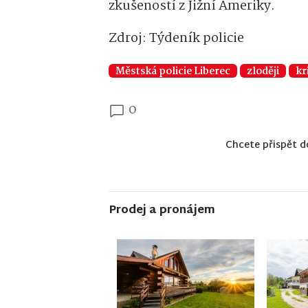
zkušeností z Jižní Ameriky.
Zdroj: Týdeník policie
Městská policie Liberec
zloději
kr
0
Chcete přispět d
Prodej a pronájem