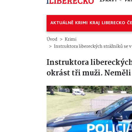
ZPRÁVY
PR
AKTUÁLNĚ
KRIMI
KRAJ
LIBERECKO
Č
Úvod
Krimi
Instruktora libereckých strážníků se v 
Instruktora libereckých 
okrást tři muži. Neměli