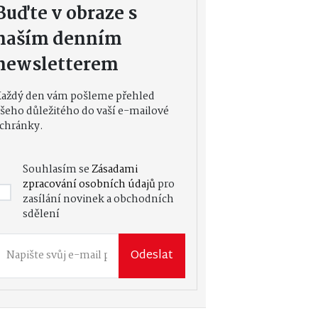
Buďte v obraze s
naším denním
newsletterem
Každý den vám pošleme přehled
šeho důležitého do vaší e-mailové
chránky.
Souhlasím se
Zásadami
zpracování osobních údajů
pro
zasílání novinek a obchodních
sdělení
Odeslat