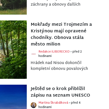
záchrany a obnovy dalších
cenných historických staveb.
Ve čtvrté výzvě Integrovaného
regionálního ope...
Mokřady mezi Trojmezím a
Kristýnou mají opravené
chodníky. Obnova stála
město milion
Redakce iLIBERECKO
– před 2
hodinami
Hrádek nad Nisou dokončil
kompletní obnovu povalových
chodníků v mokřadech mezi
Trojmezím a rekreačním
areálem Kristýna. Poslední...
Ještěd se o krok přiblížil
zápisu na seznam UNESCO
Martina Škrabálková
– před 4
hodinami