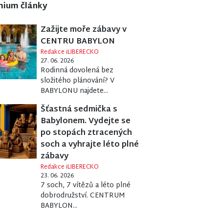
mium články
Zažijte moře zábavy v
CENTRU BABYLON
Redakce iLIBERECKO
27. 06. 2026
Rodinná dovolená bez
složitého plánování? V
BABYLONU najdete...
Šťastná sedmička s
Babylonem. Vydejte se
po stopách ztracených
soch a vyhrajte léto plné
zábavy
Redakce iLIBERECKO
23. 06. 2026
7 soch, 7 vítězů a léto plné
dobrodružství. CENTRUM
BABYLON...