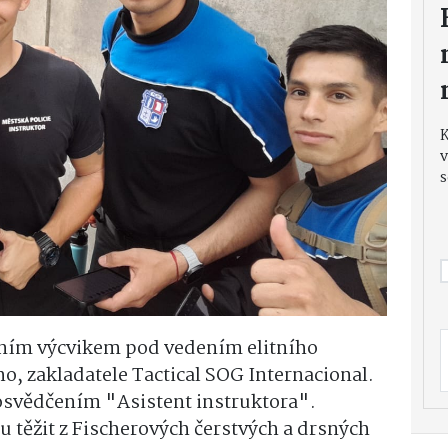
v
s
ivním výcvikem pod vedením elitního
ho, zakladatele Tactical SOG Internacional.
osvědčením "Asistent instruktora".
ou těžit z Fischerových čerstvých a drsných