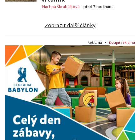
vrtulník
Martina Škrabálková
– před 7 hodinami
Zobrazit další články
Reklama •
Koupit reklamu