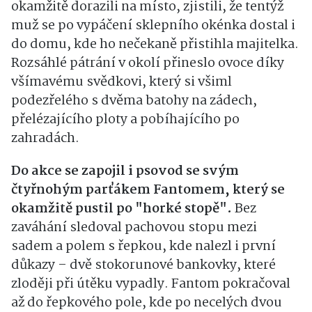
okamžitě dorazili na místo, zjistili, že tentýž
muž se po vypáčení sklepního okénka dostal i
do domu, kde ho nečekaně přistihla majitelka.
Rozsáhlé pátrání v okolí přineslo ovoce díky
všímavému svědkovi, který si všiml
podezřelého s dvěma batohy na zádech,
přelézajícího ploty a pobíhajícího po
zahradách.
Do akce se zapojil i psovod se svým
čtyřnohým parťákem Fantomem, který se
okamžitě pustil po "horké stopě".
Bez
zaváhání sledoval pachovou stopu mezi
sadem a polem s řepkou, kde nalezl i první
důkazy – dvě stokorunové bankovky, které
zloději při útěku vypadly. Fantom pokračoval
až do řepkového pole, kde po necelých dvou