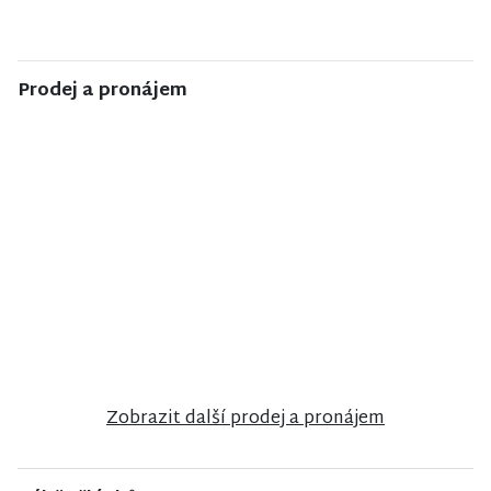
Prodej a pronájem
NISA CENTRUM
NISA CENTRUM
NISA CENTRUM
reality
reality
reality
Prodej
Prodej
Prodej
rodinného
rodinného
rodinného
domu ve
domu ve
domu v
Stráži nad
Frýdlantu
Semilech
Nisou
Zobrazit další prodej a pronájem