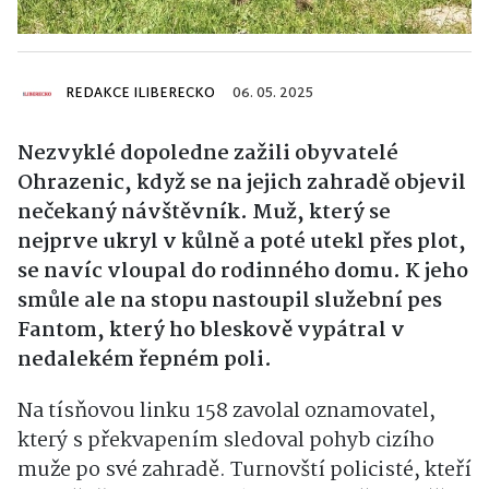
REDAKCE ILIBERECKO
06. 05. 2025
Nezvyklé dopoledne zažili obyvatelé
Ohrazenic, když se na jejich zahradě objevil
nečekaný návštěvník. Muž, který se
nejprve ukryl v kůlně a poté utekl přes plot,
se navíc vloupal do rodinného domu. K jeho
smůle ale na stopu nastoupil služební pes
Fantom, který ho bleskově vypátral v
nedalekém řepném poli.
Na tísňovou linku 158 zavolal oznamovatel,
který s překvapením sledoval pohyb cizího
muže po své zahradě. Turnovští policisté, kteří