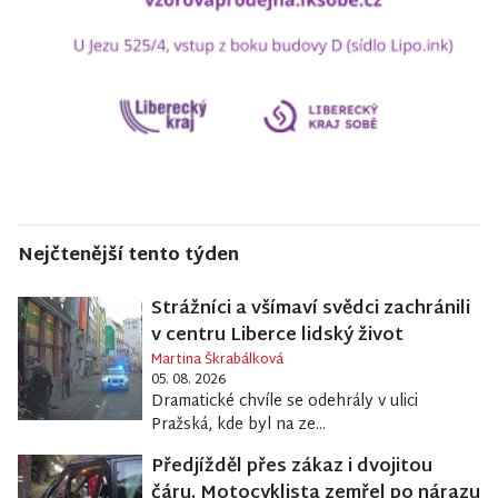
Nejčtenější tento týden
Strážníci a všímaví svědci zachránili
v centru Liberce lidský život
Martina Škrabálková
05. 08. 2026
Dramatické chvíle se odehrály v ulici
Pražská, kde byl na ze...
Předjížděl přes zákaz i dvojitou
čáru. Motocyklista zemřel po nárazu