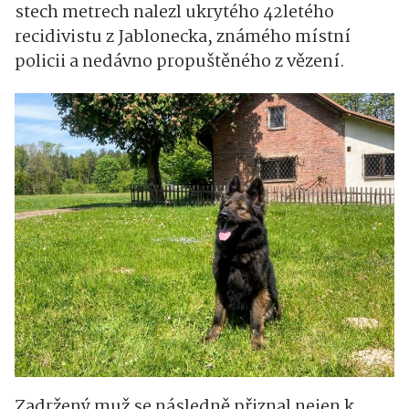
stech metrech nalezl ukrytého 42letého
recidivistu z Jablonecka, známého místní
policii a nedávno propuštěného z vězení.
Zadržený muž se následně přiznal nejen k