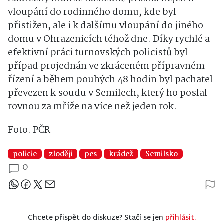
vloupání do rodinného domu, kde byl
přistižen, ale i k dalšímu vloupání do jiného
domu v Ohrazenicích téhož dne. Díky rychlé a
efektivní práci turnovských policistů byl
případ projednán ve zkráceném přípravném
řízení a během pouhých 48 hodin byl pachatel
převezen k soudu v Semilech, který ho poslal
rovnou za mříže na více než jeden rok.
Foto. PČR
policie
zloději
pes
krádež
Semilsko
0
Sdílejte článek
Chcete přispět do diskuze? Stačí se jen
přihlásit.