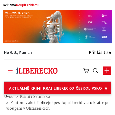
Reklama
Koupit reklamu
Přihlásit se
Ne 9. 8., Roman
AKTUÁLNĚ
KRIMI
KRAJ
LIBERECKO
ČESKOLIPSKO
JABL
/
Úvod
Krimi
Semilsko
Fantom v akci. Policejní pes dopadl recidivistu krátce po
vloupání v Ohrazenicích