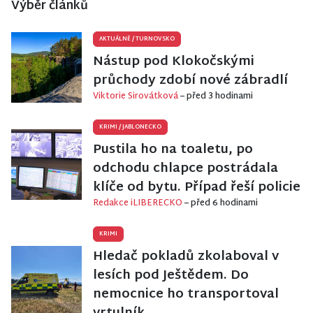
Výběr článků
AKTUÁLNĚ
/
TURNOVSKO
Nástup pod Klokočskými
průchody zdobí nové zábradlí
Viktorie Sirovátková
– před 3 hodinami
KRIMI
/
JABLONECKO
Pustila ho na toaletu, po
odchodu chlapce postrádala
klíče od bytu. Případ řeší policie
Redakce iLIBERECKO
– před 6 hodinami
KRIMI
Hledač pokladů zkolaboval v
lesích pod Ještědem. Do
nemocnice ho transportoval