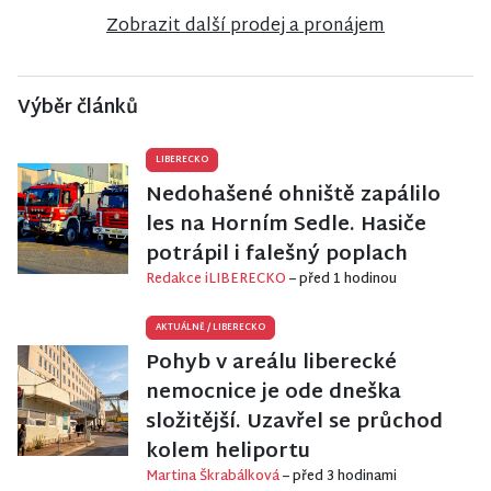
Zobrazit další prodej a pronájem
Výběr článků
LIBERECKO
Nedohašené ohniště zapálilo
les na Horním Sedle. Hasiče
potrápil i falešný poplach
Redakce iLIBERECKO
– před 1 hodinou
AKTUÁLNĚ
/
LIBERECKO
Pohyb v areálu liberecké
nemocnice je ode dneška
složitější. Uzavřel se průchod
kolem heliportu
Martina Škrabálková
– před 3 hodinami