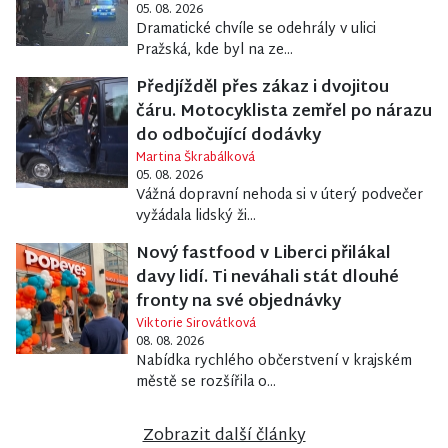
05. 08. 2026
Dramatické chvíle se odehrály v ulici
Pražská, kde byl na ze...
Předjížděl přes zákaz i dvojitou
čáru. Motocyklista zemřel po nárazu
do odbočující dodávky
Martina Škrabálková
05. 08. 2026
Vážná dopravní nehoda si v úterý podvečer
vyžádala lidský ži...
Nový fastfood v Liberci přilákal
davy lidí. Ti neváhali stát dlouhé
fronty na své objednávky
Viktorie Sirovátková
08. 08. 2026
Nabídka rychlého občerstvení v krajském
městě se rozšířila o...
Zobrazit další články