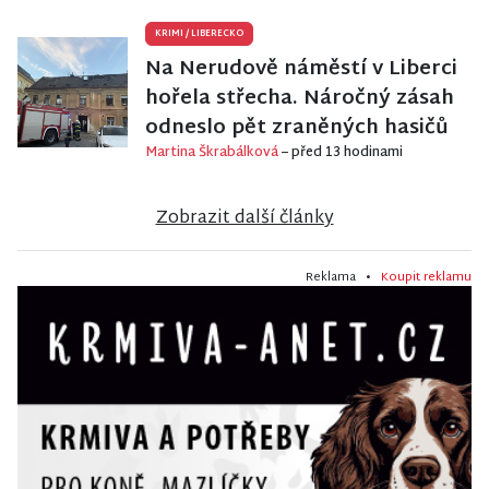
KRIMI
/
LIBERECKO
Na Nerudově náměstí v Liberci
hořela střecha. Náročný zásah
odneslo pět zraněných hasičů
Martina Škrabálková
– před 13 hodinami
Zobrazit další články
Reklama •
Koupit reklamu