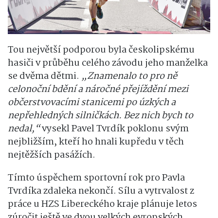
Tou největší podporou byla českolipskému
hasiči v průběhu celého závodu jeho manželka
se dvěma dětmi.
„Znamenalo to pro ně
celonoční bdění a náročné přejíždění mezi
občerstvovacími stanicemi po úzkých a
nepřehledných silničkách. Bez nich bych to
nedal,“
vysekl Pavel Tvrdík poklonu svým
nejbližším, kteří ho hnali kupředu v těch
nejtěžších pasážích.
Tímto úspěchem sportovní rok pro Pavla
Tvrdíka zdaleka nekončí. Sílu a vytrvalost z
práce u HZS Libereckého kraje plánuje letos
zúročit ještě ve dvou velkých evropských