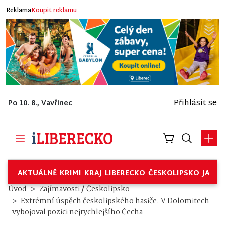
Reklama
Koupit reklamu
Přihlásit se
Po 10. 8., Vavřinec
AKTUÁLNĚ
KRIMI
KRAJ
LIBERECKO
ČESKOLIPSKO
JABL
/
Úvod
Zajímavosti
Českolipsko
Extrémní úspěch českolipského hasiče. V Dolomitech
vybojoval pozici nejrychlejšího Čecha