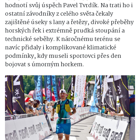
hodnotí svůj úspěch Pavel Tvrdík. Na trati ho i
ostatní závodníky z celého světa čekaly
zajištěné úseky s lany a řetězy, divoké přeběhy
horských řek i extrémně prudká stoupání a
technické seběhy. K náročnému terénu se
navíc přidaly i komplikované klimatické
podmínky, kdy museli sportovci přes den
bojovat s úmorným horkem.