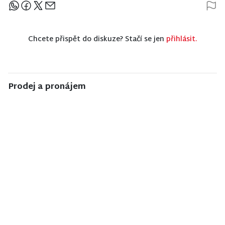
Sdílejte článek
Chcete přispět do diskuze? Stačí se jen
přihlásit.
Prodej a pronájem
NISA CENTRUM
NISA CENTRUM
NISA CENTRUM
reality
reality
reality
Prodej
Prodej bytu
Prodej
rodinného
2+1 v Jilemnici
rodinného
domu ve
domu v
Vrchlabí
Semilech