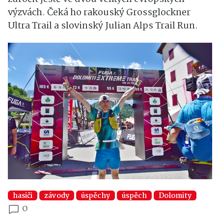
výzvách. Čeká ho rakouský Grossglockner
Ultra Trail a slovinský Julian Alps Trail Run.
hasiči
závody
úspěchy
úspěch
Dolomity
0