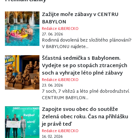
Premium články
Zažijte moře zábavy v CENTRU
BABYLON
Redakce iLIBERECKO
27. 06. 2026
Rodinná dovolená bez složitého plánování?
V BABYLONU najdete...
Šťastná sedmička s Babylonem.
Vydejte se po stopách ztracených
soch a vyhrajte léto plné zábavy
Redakce iLIBERECKO
23. 06. 2026
7 soch, 7 vítězů a léto plné dobrodružství.
CENTRUM BABYLON...
Zapojte svou obec do soutěže
Zelená obec roku. Čas na přihlášku
je právě teď
Redakce iLIBERECKO
16. 02. 2026