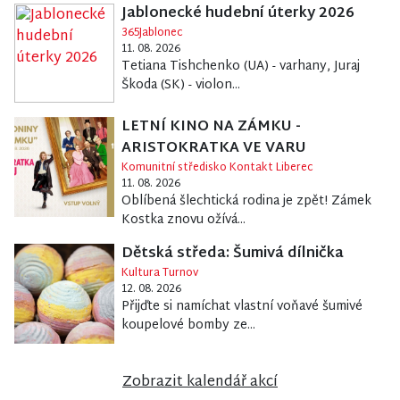
Jablonecké hudební úterky 2026
365Jablonec
11. 08. 2026
Tetiana Tishchenko (UA) - varhany, Juraj
Škoda (SK) - violon...
LETNÍ KINO NA ZÁMKU -
ARISTOKRATKA VE VARU
Komunitní středisko Kontakt Liberec
11. 08. 2026
Oblíbená šlechtická rodina je zpět! Zámek
Kostka znovu ožívá...
Dětská středa: Šumivá dílnička
Kultura Turnov
12. 08. 2026
Přijďte si namíchat vlastní voňavé šumivé
koupelové bomby ze...
Zobrazit kalendář akcí