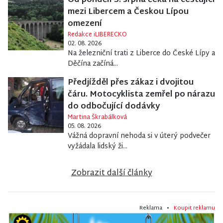
Od pondělí 3. srpna čeká na cestující
mezi Libercem a Českou Lípou
omezení
Redakce iLIBERECKO
02. 08. 2026
Na železniční trati z Liberce do České Lípy a
Děčína začíná...
Předjížděl přes zákaz i dvojitou
čáru. Motocyklista zemřel po nárazu
do odbočující dodávky
Martina Škrabálková
05. 08. 2026
Vážná dopravní nehoda si v úterý podvečer
vyžádala lidský ži...
Zobrazit další články
Reklama •
Koupit reklamu