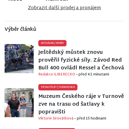
Zobrazit další prodej a pronájem
Výběr článků
AKTUÁLNĚ
/
SPORT
Ještědský můstek znovu
prověřil fyzické síly. Závod Red
Bull 400 ovládl Ressel a Čechová
Redakce iLIBERECKO
– před 42 minutami
TIP NA VÝLET
/
TURNOVSKO
Muzeum Českého ráje v Turnově
zve na trasu od šatlavy k
popravišti
Viktorie Sirovátková
– před 15 hodinami