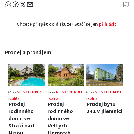
Sdílejte článek
Chcete přispět do diskuze? Stačí se jen
přihlásit.
Prodej a pronájem
NISA CENTRUM
NISA CENTRUM
NISA CENTRUM
reality
reality
reality
Prodej
Prodej
Prodej bytu
rodinného
rodinného
2+1 v Jilemnici
domu ve
domu ve
Stráži nad
Velkých
Nisou
Hamrech