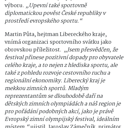
výboru.
„Upevní také sportovně
diplomatickou pověst České republiky v
prostředí evropského sportu.“
Martin Půta, hejtman Libereckého kraje,
vnímá organizaci sportovního svátku jako
obrovskou příležitost.
„Jsem přesvědčen, že
festival přinese pozitivní dopady pro obyvatele
celého kraje, a to nejen z hlediska sportu, ale
také z pohledu rozvoje cestovního ruchu a
regionální ekonomiky. Liberecký kraj je
mekkou zimních sportů. Mladým
reprezentantům se dlouhodobě daří na
dětských zimních olympiádách a náš region je
pro pořádání podobných akcí, jako je právě
Evropský zimní olympijský festival, ideálním
místem,“
ujistil. Jaroslav Zámečník, primátor