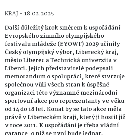
KRAJ - 18.02.2025
Další důležitý krok směrem k uspořádání
Evropského zimního olympijského
festivalu mládeže (EYOWF) 2029 učinily
Český olympijský výbor, Liberecký kraj,
město Liberec a Technická univerzita v
Liberci. Jejich představitelé podepsali
memorandum o spolupráci, které stvrzuje
společnou vůli všech stran k úspěšné
organizaci této významné mezinárodní
sportovní akce pro reprezentanty ve věku
od 14 do 18 let. Konat by se tato akce měla
právě v Libereckém kraji, který ji hostil již
v roce 2011. K uspořádání je třeba vládní
garance, o níž se nyní bude jednat.