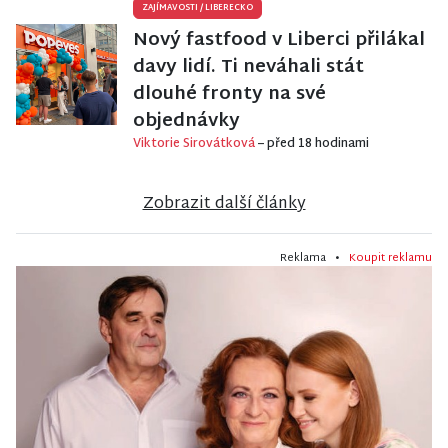
ZAJÍMAVOSTI
/
LIBERECKO
Nový fastfood v Liberci přilákal
davy lidí. Ti neváhali stát
dlouhé fronty na své
objednávky
Viktorie Sirovátková
– před 18 hodinami
Zobrazit další články
Reklama •
Koupit reklamu