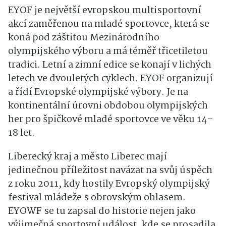
EYOF je největší evropskou multisportovní
akcí zaměřenou na mladé sportovce, která se
koná pod záštitou Mezinárodního
olympijského výboru a má téměř třicetiletou
tradici. Letní a zimní edice se konají v lichých
letech ve dvouletých cyklech. EYOF organizují
a řídí Evropské olympijské výbory. Je na
kontinentální úrovni obdobou olympijských
her pro špičkové mladé sportovce ve věku 14–
18 let.
Liberecký kraj a město Liberec mají
jedinečnou příležitost navázat na svůj úspěch
z roku 2011, kdy hostily Evropský olympijský
festival mládeže s obrovským ohlasem.
EYOWF se tu zapsal do historie nejen jako
výjimečná sportovní událost, kde se prosadila