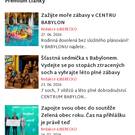
Premium články
Zažijte moře zábavy v CENTRU
BABYLON
Redakce iLIBERECKO
27. 06. 2026
Rodinná dovolená bez složitého plánování?
V BABYLONU najdete...
Šťastná sedmička s Babylonem.
Vydejte se po stopách ztracených
soch a vyhrajte léto plné zábavy
Redakce iLIBERECKO
23. 06. 2026
7 soch, 7 vítězů a léto plné dobrodružství.
CENTRUM BABYLON...
Zapojte svou obec do soutěže
Zelená obec roku. Čas na přihlášku
je právě teď
Redakce iLIBERECKO