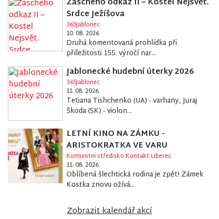
Zascheho odkaz II – Kostel Nejsvět.
Srdce Ježíšova
365Jablonec
10. 08. 2026
Druhá komentovaná prohlídka při
příležitosti 155. výročí nar...
Jablonecké hudební úterky 2026
365Jablonec
11. 08. 2026
Tetiana Tishchenko (UA) - varhany, Juraj
Škoda (SK) - violon...
LETNÍ KINO NA ZÁMKU -
ARISTOKRATKA VE VARU
Komunitní středisko Kontakt Liberec
11. 08. 2026
Oblíbená šlechtická rodina je zpět! Zámek
Kostka znovu ožívá...
Zobrazit kalendář akcí