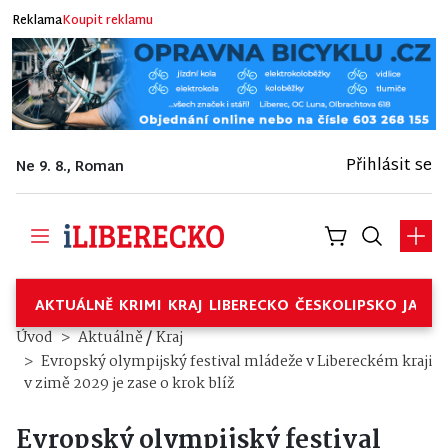
Reklama
Koupit reklamu
Přihlásit se
Ne 9. 8., Roman
AKTUÁLNĚ
KRIMI
KRAJ
LIBERECKO
ČESKOLIPSKO
JABL
/
Úvod
Aktuálně
Kraj
Evropský olympijský festival mládeže v Libereckém kraji
v zimě 2029 je zase o krok blíž
Evropský olympijský festival