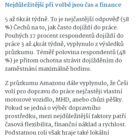
Nejdůležitější při volbě jsou čas a finance
5 až 6krát týdně. To je nejčastější odpověď (58
%) Čechů na to, jak často dojíždí do práce.
Pouhých 17 procent respondentů dojíždí do
práce 3 až 4krát týdně, vyplynulo z výsledků
průzkumu. Téměř polovina respondentů (48
%) je přitom ochotna strávit dojížděním do
zaměstnání maximálně hodinu.
Z průzkumu Amazonu dále vyplynulo, že Češi
volí pro dopravu do práce nejčastěji vlastní
motorové vozidlo, MHD, anebo chůzi pěšky.
Pokud se jedná o výběr dopravního
prostředku, mezi nejdůležitější faktory patří
časová flexibilita, finanční náklad a rychlost.
Podstatnou roli však hraje také lokální