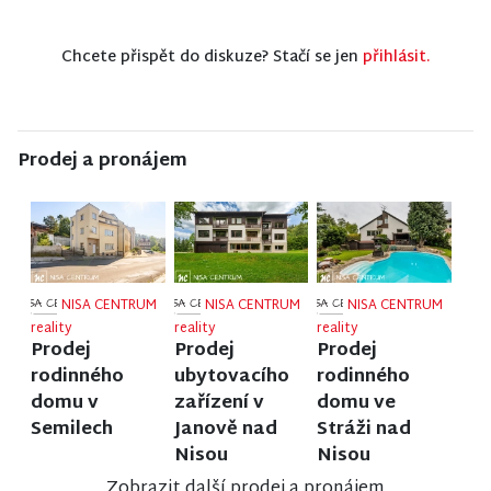
Chcete přispět do diskuze? Stačí se jen
přihlásit.
Prodej a pronájem
NISA CENTRUM
NISA CENTRUM
NISA CENTRUM
reality
reality
reality
Prodej
Prodej
Prodej
rodinného
ubytovacího
rodinného
domu v
zařízení v
domu ve
Semilech
Janově nad
Stráži nad
Nisou
Nisou
Zobrazit další prodej a pronájem