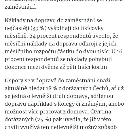
zaměstnání.
Náklady na dopravu do zaměstnání se
nejčastěji (39 %) vyšplhají do tisícovky
měsíčně. 24 procent respondentů uvedlo, že
měsíční náklady na dopravu odkrojí z jejich
měsíčního rozpočtu částku do dvou tisíc. U 16
procent respondentů se náklady pohybují
dokonce mezi dvěma až pěti tisíci korun.
Úspory se v dopravě do zaměstnání snaží
aktuálně hledat 18 % z dotázaných Čechů, ať už
se jedná o levnější druh dopravy, sdílenou
dopravu například s kolegy či známými, anebo
možnost více pracovat z domova. Čtvrtina
dotázaných (25 %) pak uvedla, že již v této
chvíli využívá ten nejlevnější možný způsob