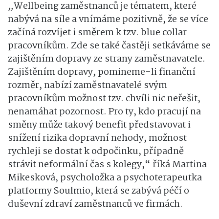
„
Wellbeing zaměstnanců je tématem, které
nabývá na síle a vnímáme pozitivně, že se více
začíná rozvíjet i směrem k tzv. blue collar
pracovníkům. Zde se také častěji setkáváme se
zajištěním dopravy ze strany zaměstnavatele.
Zajištěním dopravy, pomineme-li finanční
rozměr, nabízí zaměstnavatelé svým
pracovníkům možnost tzv. chvíli nic neřešit,
nenamáhat pozornost. Pro ty, kdo pracují na
směny může takový benefit představovat i
snížení rizika dopravní nehody, možnost
rychleji se dostat k odpočinku, případně
strávit neformální čas s kolegy,“ říká Martina
Mikesková, psycholožka a psychoterapeutka
platformy Soulmio, která se zabývá péčí o
duševní zdraví zaměstnanců ve firmách.