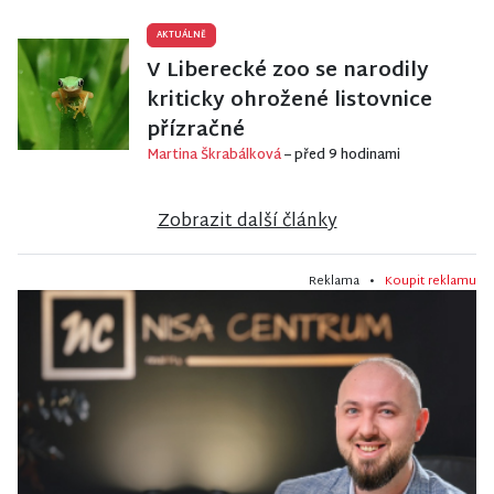
AKTUÁLNĚ
V Liberecké zoo se narodily
kriticky ohrožené listovnice
přízračné
Martina Škrabálková
– před 9 hodinami
Zobrazit další články
Reklama •
Koupit reklamu