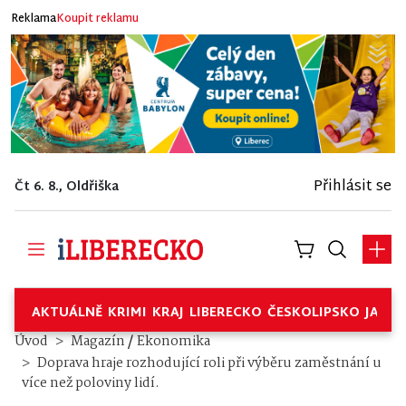
Reklama
Koupit reklamu
Přihlásit se
Čt 6. 8., Oldřiška
AKTUÁLNĚ
KRIMI
KRAJ
LIBERECKO
ČESKOLIPSKO
JABL
/
Úvod
Magazín
Ekonomika
Doprava hraje rozhodující roli při výběru zaměstnání u
více než poloviny lidí.