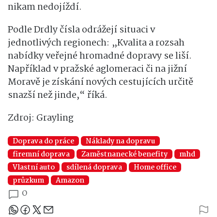
nikam nedojíždí.
Podle Drdly čísla odrážejí situaci v
jednotlivých regionech: „Kvalita a rozsah
nabídky veřejné hromadné dopravy se liší.
Například v pražské aglomeraci či na jižní
Moravě je získání nových cestujících určitě
snazší než jinde,“ říká.
Zdroj: Grayling
Doprava do práce
Náklady na dopravu
firemní doprava
Zaměstnanecké benefity
mhd
Vlastní auto
sdílená doprava
Home office
průzkum
Amazon
0
Sdílejte článek