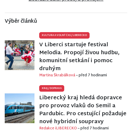
Výběr článků
KULTURA A VOLNÝ ČAS
/
LIBERECKO
V Liberci startuje festival
Melodia. Propojí živou hudbu,
komunitní setkání i pomoc
druhým
Martina Škrabálková
– před 7 hodinami
KRAJ
/
DOPRAVA
Liberecký kraj hledá dopravce
pro provoz vlaků do Semil a
Pardubic. Pro cestující požaduje
nové hybridní soupravy
Redakce iLIBERECKO
– před 7 hodinami