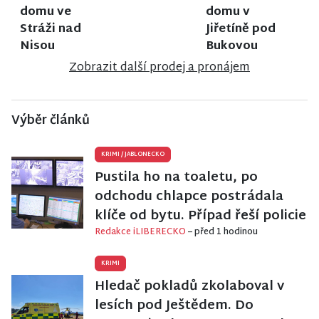
domu ve
domu v
Stráži nad
Jiřetíně pod
Nisou
Bukovou
Zobrazit další prodej a pronájem
Výběr článků
KRIMI
/
JABLONECKO
Pustila ho na toaletu, po
odchodu chlapce postrádala
klíče od bytu. Případ řeší policie
Redakce iLIBERECKO
– před 1 hodinou
KRIMI
Hledač pokladů zkolaboval v
lesích pod Ještědem. Do