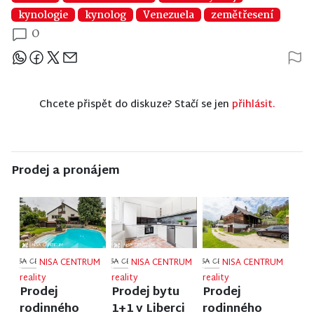
kynologie
kynolog
Venezuela
zemětřesení
0
Sdílejte článek
Chcete přispět do diskuze? Stačí se jen
přihlásit.
Prodej a pronájem
NISA CENTRUM
NISA CENTRUM
NISA CENTRUM
reality
reality
reality
Prodej
Prodej bytu
Prodej
rodinného
1+1 v Liberci
rodinného