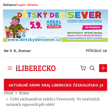
Reklama
Koupit reklamu
Přihlásit se
Ne 9. 8., Roman
AKTUÁLNĚ
KRIMI
KRAJ
LIBERECKO
ČESKOLIPSKO
JABL
Úvod
Krimi
Čeští záchranáři se vrátili z Venezuely. Ve zničených
sutinách vyprostili pět obětí