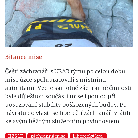
Bilance mise
Čeští záchranáři z USAR týmu po celou dobu
mise úzce spolupracovali s místními
autoritami. Vedle samotné záchranné činnosti
byla důležitou součástí mise i pomoc při
posuzování stability poškozených budov. Po
návratu do vlasti se liberečtí záchranáři vrátili
ke svým běžným služebním povinnostem.
HZSLK
záchranná mise
Liberecký kraj