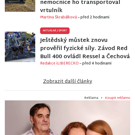
nemocnice ho transportoval
vrtulník
Martina Škrabálková
– před 2 hodinami
AKTUÁLNĚ
/
SPORT
Ještědský můstek znovu
prověřil fyzické síly. Závod Red
Bull 400 ovládl Ressel a Čechová
Redakce iLIBERECKO
– před 4 hodinami
Zobrazit další články
Reklama •
Koupit reklamu