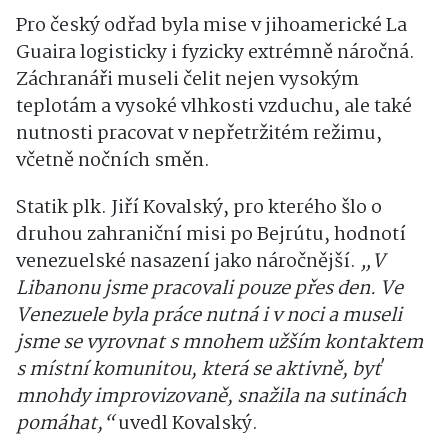
Pro český odřad byla mise v jihoamerické La
Guaira logisticky i fyzicky extrémně náročná.
Záchranáři museli čelit nejen vysokým
teplotám a vysoké vlhkosti vzduchu, ale také
nutnosti pracovat v nepřetržitém režimu,
včetně nočních směn.
Statik plk. Jiří Kovalský, pro kterého šlo o
druhou zahraniční misi po Bejrútu, hodnotí
venezuelské nasazení jako náročnější.
„V
Libanonu jsme pracovali pouze přes den. Ve
Venezuele byla práce nutná i v noci a museli
jsme se vyrovnat s mnohem užším kontaktem
s místní komunitou, která se aktivně, byť
mnohdy improvizovaně, snažila na sutinách
pomáhat,“
uvedl Kovalský.