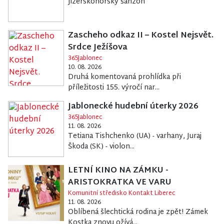
Jizerskohorský šanzon
Zascheho odkaz II – Kostel Nejsvět.
Srdce Ježíšova
365Jablonec
10. 08. 2026
Druhá komentovaná prohlídka při
příležitosti 155. výročí nar...
Jablonecké hudební úterky 2026
365Jablonec
11. 08. 2026
Tetiana Tishchenko (UA) - varhany, Juraj
Škoda (SK) - violon...
LETNÍ KINO NA ZÁMKU -
ARISTOKRATKA VE VARU
Komunitní středisko Kontakt Liberec
11. 08. 2026
Oblíbená šlechtická rodina je zpět! Zámek
Kostka znovu ožívá...