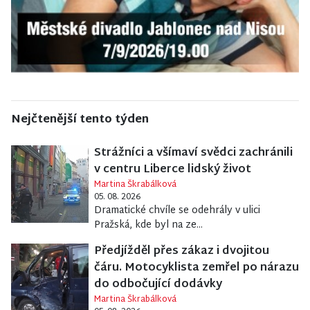
Nejčtenější tento týden
Strážníci a všímaví svědci zachránili
v centru Liberce lidský život
Martina Škrabálková
05. 08. 2026
Dramatické chvíle se odehrály v ulici
Pražská, kde byl na ze...
Předjížděl přes zákaz i dvojitou
čáru. Motocyklista zemřel po nárazu
do odbočující dodávky
Martina Škrabálková