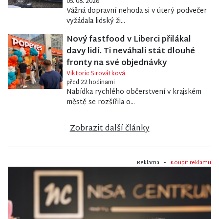
05. 08. 2026
Vážná dopravní nehoda si v úterý podvečer
vyžádala lidský ži...
Nový fastfood v Liberci přilákal
davy lidí. Ti neváhali stát dlouhé
fronty na své objednávky
Viktorie Sirovátková
před 22 hodinami
Nabídka rychlého občerstvení v krajském
městě se rozšířila o...
Zobrazit další články
Reklama •
Koupit reklamu