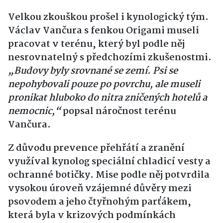
Velkou zkouškou prošel i kynologický tým.
Václav Vančura s fenkou Origami museli
pracovat v terénu, který byl podle něj
nesrovnatelný s předchozími zkušenostmi.
„Budovy byly srovnané se zemí. Psi se
nepohybovali pouze po povrchu, ale museli
pronikat hluboko do nitr
a zničených hotelů a
nemocnic,“
popsal náročnost terénu
Vančura.
Z důvodu prevence přehřátí a zranění
využíval kynolog speciální chladicí vesty a
ochranné botičky. Mise podle něj potvrdila
vysokou úroveň vzájemné důvěry mezi
psovodem a jeho čtyřnohým parťákem,
která byla v krizových podmínkách