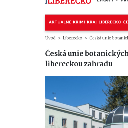
ZPRÁVY
PR
AKTUÁLNĚ
KRIMI
KRAJ
LIBERECKO
Č
Úvod
Liberecko
Česká unie botanic
Česká unie botanickýc
libereckou zahradu