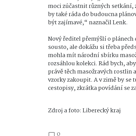
moci zúčastnit různých setkání,
by také ráda do budoucna pláno
být zajímavé,“ naznačil Lenk.
Nový ředitel přemýšlí o plánech
sousto, ale dokážu si třeba předs
mohla mít národní sbírku masož
rozsáhlou kolekci. Rád bych, aby
právě těch masožravých rostlin a
vzorky zakoupit. A v zimě by se
cestopisy, zkrátka povídání se z
Zdroj a foto: Liberecký kraj
0