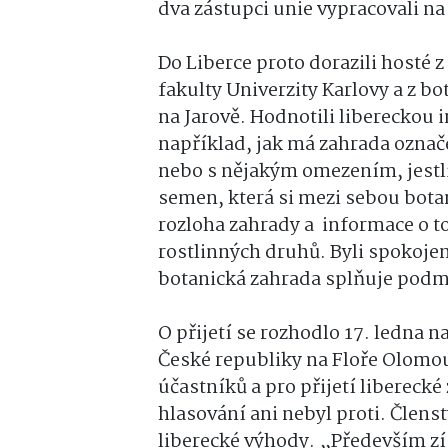
dva zástupci unie vypracovali n
Do Liberce proto dorazili hosté 
fakulty Univerzity Karlovy a z b
na Jarově. Hodnotili libereckou in
například, jak má zahrada označe
nebo s nějakým omezením, jestl
semen, která si mezi sebou botan
rozloha zahrady a informace o t
rostlinných druhů. Byli spokojeni
botanická zahrada splňuje podmí
O přijetí se rozhodlo 17. ledna
České republiky na Floře Olomou
účastníků a pro přijetí liberecké
hlasování ani nebyl proti. Členst
liberecké výhody. „Především z