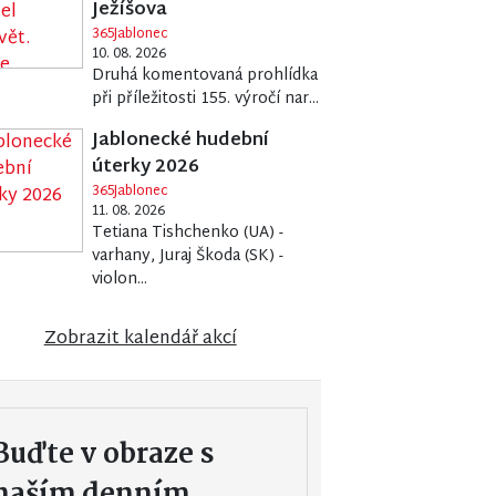
Ježíšova
365Jablonec
10. 08. 2026
Druhá komentovaná prohlídka
při příležitosti 155. výročí nar...
Jablonecké hudební
úterky 2026
365Jablonec
11. 08. 2026
Tetiana Tishchenko (UA) -
varhany, Juraj Škoda (SK) -
violon...
Zobrazit kalendář akcí
Buďte v obraze s
naším denním