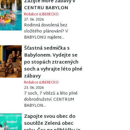
Zažijte moře zábavy v
CENTRU BABYLON
Redakce iLIBERECKO
27. 06. 2026
Rodinná dovolená bez
složitého plánování? V
BABYLONU najdete...
Šťastná sedmička s
Babylonem. Vydejte se
po stopách ztracených
soch a vyhrajte léto plné
zábavy
Redakce iLIBERECKO
23. 06. 2026
7 soch, 7 vítězů a léto plné
dobrodružství. CENTRUM
BABYLON...
Zapojte svou obec do
soutěže Zelená obec