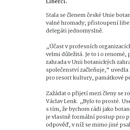
Liberci.
Stala se členem české Unie botan
valné hromady; přistoupení libe
delegáti jednomyslně.
„Účast v profesních organizacích
velmi důležitá. Je to i o renomé,
zahrada v Unii botanických zahra
společenství začleňuje,“ uvedl
pro resort kultury, památkové p
Zažádat o přijetí mezi členy se 
Václav Lenk. „Bylo to prosté. Us
s tím, že bychom rádi jako botani
je vlastně formální postup pro př
odpověď, v níž se mimo jiné psalo,