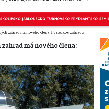
ODEJ A PRONÁJEM
KALENDÁŘ AKCÍ
FIRMY
VÍCE
ESKOLIPSKO
JABLONECKO
TURNOVSKO
FRÝDLANTSKO
SEMI
kých zahrad má nového člena: libereckou zahradu
h zahrad má nového člena: