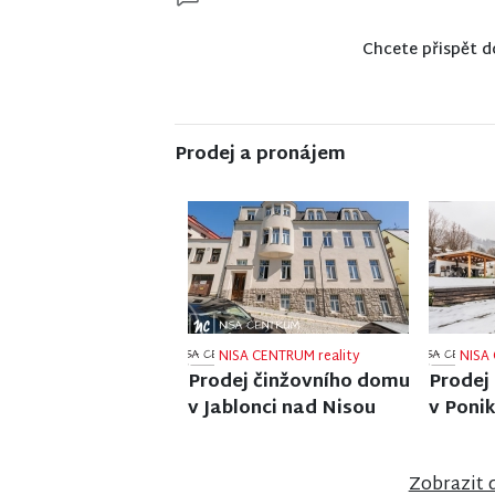
Chcete přispět d
Prodej a pronájem
NISA CENTRUM reality
NISA 
Prodej rodinného domu
Prodej
ve Stráži nad Nisou
zařízen
Nisou
Zobrazit 