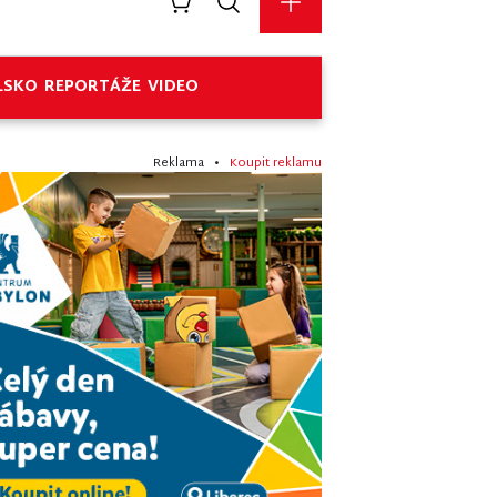
LSKO
REPORTÁŽE
VIDEO
Reklama •
Koupit reklamu