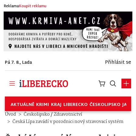
Reklama
Koupit reklamu
Přihlásit se
Pá 7. 8., Lada
AKTUÁLNĚ
KRIMI
KRAJ
LIBERECKO
ČESKOLIPSKO
JABL
/
Úvod
Českolipsko
Zdravotnictví
Česká Lípa zavádí v porodnici nový stravovací systém