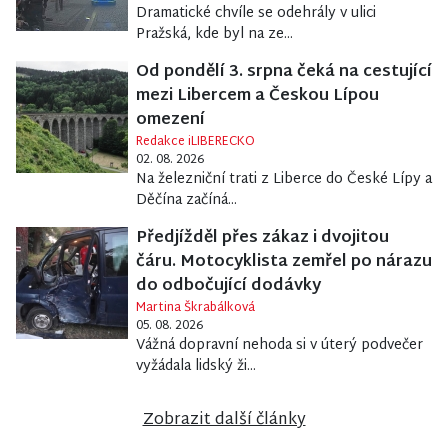
Dramatické chvíle se odehrály v ulici
Pražská, kde byl na ze...
Od pondělí 3. srpna čeká na cestující
mezi Libercem a Českou Lípou
omezení
Redakce iLIBERECKO
02. 08. 2026
Na železniční trati z Liberce do České Lípy a
Děčína začíná...
Předjížděl přes zákaz i dvojitou
čáru. Motocyklista zemřel po nárazu
do odbočující dodávky
Martina Škrabálková
05. 08. 2026
Vážná dopravní nehoda si v úterý podvečer
vyžádala lidský ži...
Zobrazit další články