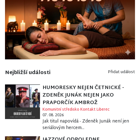
Nejbližší události
Přidat událost
HUMORESKY NEJEN ČETNICKÉ -
ZDENĚK JUNÁK NEJEN JAKO
PRAPORČÍK AMBROŽ
Komunitní středisko Kontakt Liberec
07. 08. 2026
Jak titul napovídá - Zdeněk Junák není jen
seriálovým hercem...
JAZZOVÉ ODPOLEDNE