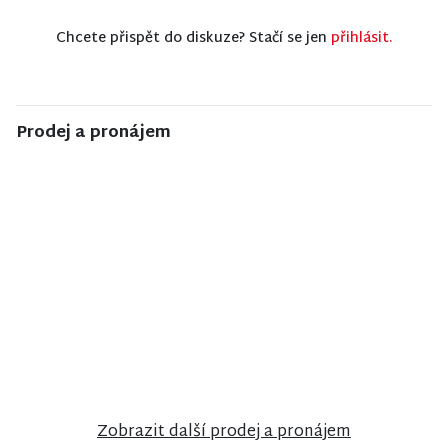
Chcete přispět do diskuze? Stačí se jen
přihlásit.
Prodej a pronájem
NISA CENTRUM
NISA CENTRUM
NISA CENTRUM
reality
reality
reality
Prodej bytu
Prodej
Prodej
2+1 v Jilemnici
ubytovacího
rodinného
zařízení v
domu ve
Janově nad
Stráži nad
Nisou
Nisou
Zobrazit další prodej a pronájem