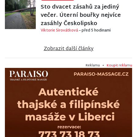
Sto dvacet zásahů za jediný
večer. Úterní bouřky nejvíce
zasáhly Českolipsko
Viktorie Sirovátková
– před 5 hodinami
Zobrazit další články
Reklama •
Koupit reklamu