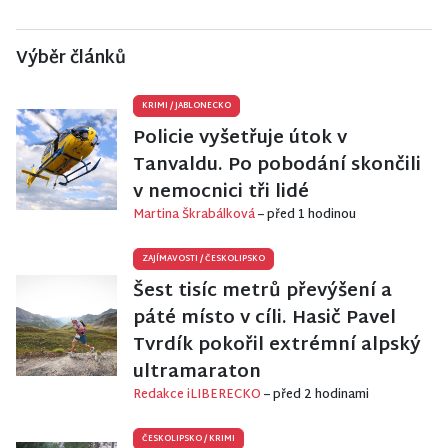
Výběr článků
KRIMI
/
JABLONECKO
Policie vyšetřuje útok v
Tanvaldu. Po pobodání skončili
v nemocnici tři lidé
Martina Škrabálková
– před 1 hodinou
ZAJÍMAVOSTI
/
ČESKOLIPSKO
Šest tisíc metrů převýšení a
páté místo v cíli. Hasič Pavel
Tvrdík pokořil extrémní alpský
ultramaraton
Redakce iLIBERECKO
– před 2 hodinami
ČESKOLIPSKO
/
KRIMI