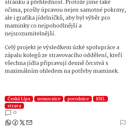
stránku a přehlednost. Protože jíme také
očima, prošly úpravou nejen samotné pokrmy,
ale i grafika jídelníčků, aby byl výběr pro
maminky co nejpohodlnější a
nejsrozumitelnější.
Celý projekt je výsledkem úzké spolupráce a
zápalu kolegů ze stravovacího oddělení, kteří
všechna jídla připravují denně čerstvá s
maximálním ohledem na potřeby maminek.
Česká Lípa
nemocnice
porodnice
KNL
strava
0
Sdílejte článek