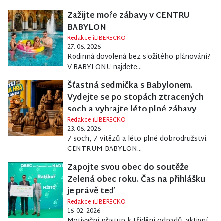
Zažijte moře zábavy v CENTRU
BABYLON
Redakce iLIBERECKO
27. 06. 2026
Rodinná dovolená bez složitého plánování?
V BABYLONU najdete...
Šťastná sedmička s Babylonem.
Vydejte se po stopách ztracených
soch a vyhrajte léto plné zábavy
Redakce iLIBERECKO
23. 06. 2026
7 soch, 7 vítězů a léto plné dobrodružství.
CENTRUM BABYLON...
Zapojte svou obec do soutěže
Zelená obec roku. Čas na přihlášku
je právě teď
Redakce iLIBERECKO
16. 02. 2026
Motivační přístup k třídění odpadů, aktivní