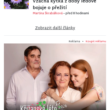
Vzácná kytka z doby ledové
bojuje o přežití
Martina Škrabálková
– před 8 hodinami
Zobrazit další články
Reklama •
Koupit reklamu