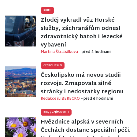
KRIMI
Zloděj vykradl vůz Horské
služby, záchranářům odnesl
zdravotnický batoh i lezecké
vybavení
Martina Škrabálková
– před 4 hodinami
ČESKOLIPSKO
Českolipsko má novou studii
rozvoje. Zmapovala silné
stránky i nedostatky regionu
Redakce iLIBERECKO
– před 6 hodinami
KRAJ
/
ZAJÍMAVOSTI
Hvězdnice alpská v severních
Čechách dostane speciální péči.