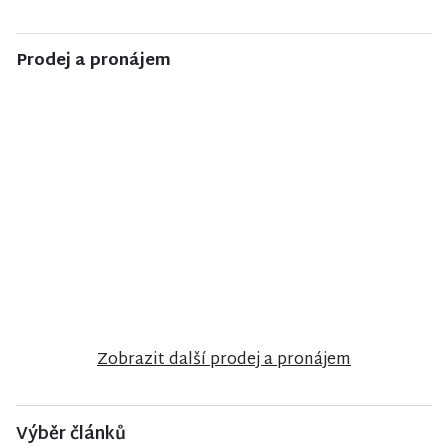
Prodej a pronájem
NISA CENTRUM
NISA CENTRUM
NISA CENTRUM
reality
reality
reality
Prodej bytu
Prodej bytu
Prodej
1+1 v Liberci
2+1 v Jilemnici
rodinného
domu ve
Velkých
Hamrech
Zobrazit další prodej a pronájem
Výběr článků