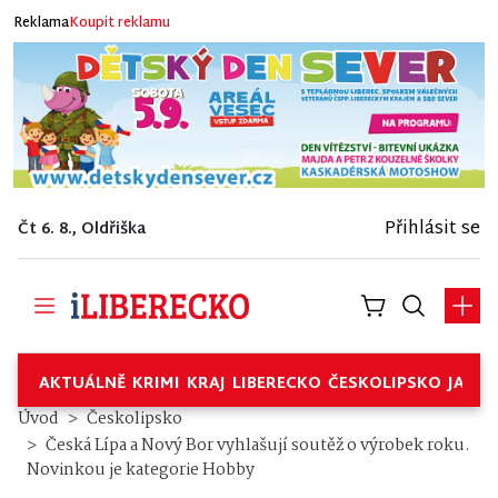
Reklama
Koupit reklamu
Přihlásit se
Čt 6. 8., Oldřiška
AKTUÁLNĚ
KRIMI
KRAJ
LIBERECKO
ČESKOLIPSKO
JABL
Úvod
Českolipsko
Česká Lípa a Nový Bor vyhlašují soutěž o výrobek roku.
Novinkou je kategorie Hobby