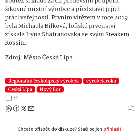
Soutěž si klade za cíl především podpořit
šikovné místní výrobce a představit jejich
práci veřejnosti. Prvním vítězem v roce 2019
byla
Michaela Bílková
, loňské prvenství
získala
Iryna Shafranovska
se svým Steakem
Rossini.
Zdroj: Město Česká Lípa
Regionální českolipský výrobek
výrobek roku
Česká Lípa
Nový Bor
0
Sdílejte článek
Chcete přispět do diskuze? Stačí se jen
přihlásit.