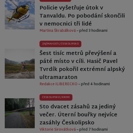
Policie vyšetřuje útok v
Tanvaldu. Po pobodání skončili
v nemocnici tři lidé
Martina Škrabálková
– před 3 hodinami
ZAJÍMAVOSTI
/
ČESKOLIPSKO
Šest tisíc metrů převýšení a
páté místo v cíli. Hasič Pavel
Tvrdík pokořil extrémní alpský
ultramaraton
Redakce iLIBERECKO
– před 4 hodinami
ČESKOLIPSKO
/
KRIMI
Sto dvacet zásahů za jediný
večer. Úterní bouřky nejvíce
zasáhly Českolipsko
Viktorie Sirovátková
– před 7 hodinami