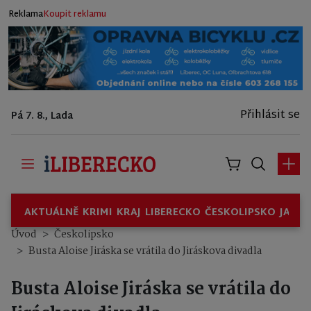
Reklama
Koupit reklamu
Přihlásit se
Pá 7. 8., Lada
AKTUÁLNĚ
KRIMI
KRAJ
LIBERECKO
ČESKOLIPSKO
JABL
Úvod
Českolipsko
Busta Aloise Jiráska se vrátila do Jiráskova divadla
Busta Aloise Jiráska se vrátila do