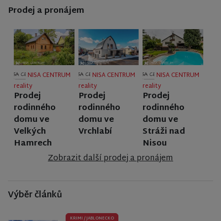
Prodej a pronájem
NISA CENTRUM
NISA CENTRUM
NISA CENTRUM
reality
reality
reality
Prodej
Prodej
Prodej
rodinného
rodinného
rodinného
domu ve
domu ve
domu ve
Velkých
Vrchlabí
Stráži nad
Hamrech
Nisou
Zobrazit další prodej a pronájem
Výběr článků
KRIMI
/
JABLONECKO