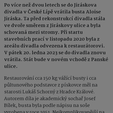
Po více než dvou letech se do Jiráskova
divadla v České Lípě vrátila busta Aloise
Jiráska. Ta před rekonstrukcí divadla stála
ve dvoře směrem z Jiráskovy ulice a byla
schovaná mezi stromy. Při startu
stavebních prací v listopadu 2020 byla z
areálu divadla odvezena k restaurátorovi.
V pátek 20. ledna 2023 se do divadla znovu
vrátila. Stát bude v novém vchodě z Panské
ulice.
Restaurování cca 150 kg vážící busty i cca
půltunového podstavce z pískovce měl na
starosti Lukáš Schorný z Hradce Králové.
Autorem díla je akademický sochař Josef
Bílek, busta byla podle nápisu na soše
vyrobena v roce 1951. Nejkomplikovanější na