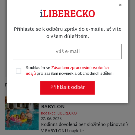
×
do vaší e-mailové schránky.
Souhlasím se
Zásadami zpracování osobních
Přihlaste se k odběru zpráv do e-mailu, ať víte
údajů
pro zasílání novinek a obchodních
o všem důležitém.
sdělení
Váš e-mail
Odeslat
Souhlasím se
Zásadami zpracování osobních
údajů
pro zasílání novinek a obchodních sdělení
Premium články
Přihlásit odběr
Zažijte moře zábavy v CENTRU
BABYLON
Redakce iLIBERECKO
27. 06. 2026
Rodinná dovolená bez složitého plánování?
V BABYLONU najdete...