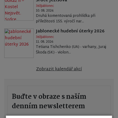
Srdce Ježíšova
365Jablonec
10. 08. 2026
Druhá komentovaná prohlídka při
příležitosti 155. výročí nar...
Jablonecké hudební úterky 2026
365Jablonec
11. 08. 2026
Tetiana Tishchenko (UA) - varhany, Juraj
Škoda (SK) - violon...
Zobrazit kalendář akcí
Buďte v obraze s naším
denním newsletterem
Každý den vám pošleme přehled všeho důležitého