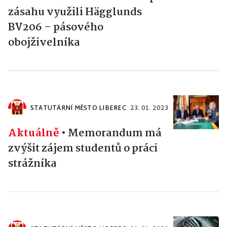
zásahu využili Hägglunds
BV206 – pásového
obojživelníka
STATUTÁRNÍ MĚSTO LIBEREC
23. 01. 2023
Aktuálně
•
Memorandum má
zvýšit zájem studentů o práci
strážníka