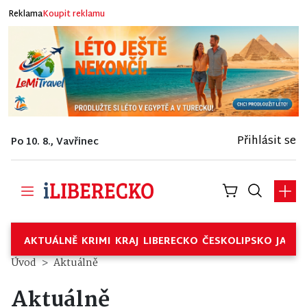
Reklama
Koupit reklamu
Přihlásit se
Po 10. 8., Vavřinec
AKTUÁLNĚ
KRIMI
KRAJ
LIBERECKO
ČESKOLIPSKO
JABL
Úvod
Aktuálně
Aktuálně