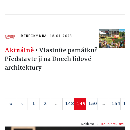
LIBERECKÝ KRAJ
18. 01. 2023
Aktuálně
•
Vlastníte památku?
Představte ji na Dnech lidové
architektury
«
‹
1
2
...
148
149
150
...
154
15
Reklama •
Koupit reklamu