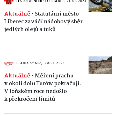
STATUTÁRNÍ MĚSTO LIBEREC
21. 01. 2023
Aktuálně
•
Statutární město
Liberec zavádí nádobový sběr
jedlých olejů a tuků
LIBERECKÝ KRAJ
20. 01. 2023
Aktuálně
•
Měření prachu
v okolí dolu Turów pokračují.
V loňském roce nedošlo
k překročení limitů