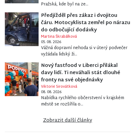
Pražská, kde byl na ze...
Předjížděl přes zákaz i dvojitou
čáru. Motocyklista zemřel po nárazu
do odbočující dodávky
Martina Škrabálková
05. 08. 2026
Vážná dopravní nehoda si v úterý podvečer
vyžádala lidský ži...
Nový fastfood v Liberci přilákal
davy lidí. Ti neváhali stát dlouhé
fronty na své objednávky
Viktorie Sirovátková
08. 08. 2026
Nabídka rychlého občerstvení v krajském
městě se rozšířila o...
Zobrazit další články