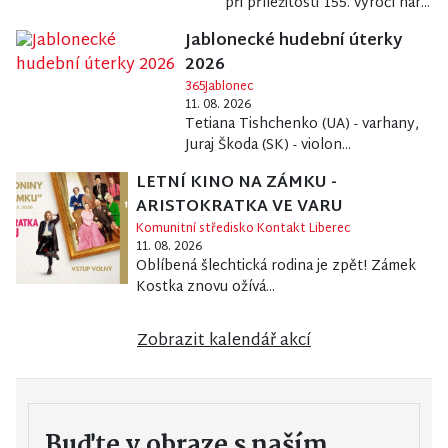
při příležitosti 155. výročí nar...
Jablonecké hudební úterky
2026
365Jablonec
11. 08. 2026
Tetiana Tishchenko (UA) - varhany,
Juraj Škoda (SK) - violon...
LETNÍ KINO NA ZÁMKU -
ARISTOKRATKA VE VARU
Komunitní středisko Kontakt Liberec
11. 08. 2026
Oblíbená šlechtická rodina je zpět! Zámek
Kostka znovu ožívá...
Zobrazit kalendář akcí
Buďte v obraze s naším