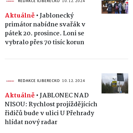
REDAKCE ILIBERECKO
10. 12. 2024
Aktuálně
•
Jablonecký
primátor nabídne svařák v
pátek 20. prosince. Loni se
vybralo přes 70 tisíc korun
REDAKCE ILIBERECKO
10. 12. 2024
Aktuálně
•
JABLONEC NAD
NISOU: Rychlost projíždějících
řidičů bude v ulici U Přehrady
hlídat nový radar