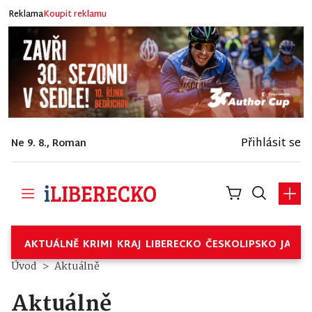
Reklama
Koupit reklamu
Přihlásit se
Ne 9. 8., Roman
AKTUÁLNĚ
KRIMI
KRAJ
LIBERECKO
ČESKOLIPSKO
JABL
Úvod
Aktuálně
Aktuálně