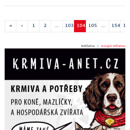
«
‹
1
2
...
103
104
105
...
154
15
Reklama •
Koupit reklamu