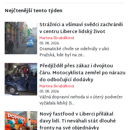
Nejčtenější tento týden
Strážníci a všímaví svědci zachránili
v centru Liberce lidský život
Martina Škrabálková
05. 08. 2026
Dramatické chvíle se odehrály v ulici
Pražská, kde byl na ze...
Předjížděl přes zákaz i dvojitou
čáru. Motocyklista zemřel po nárazu
do odbočující dodávky
Martina Škrabálková
05. 08. 2026
Vážná dopravní nehoda si v úterý podvečer
vyžádala lidský ži...
Nový fastfood v Liberci přilákal
davy lidí. Ti neváhali stát dlouhé
fronty na své objednávky