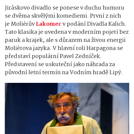
Jiráskovo divadlo se ponese v duchu humoru
se dvěma skvělými komediemi. První z nich
je Molièrův
Lakomec
v podání Divadla Kalich.
Tato klasika je uvedena v moderním pojetí bez
paruk a krajek, ale s důrazem na živou energii
Molièrova jazyka. V hlavní roli Harpagona se
představí populární Pavel Zedníček.
Představení se uskuteční jako náhrada za
původní letní termín na Vodním hradě Lipý.