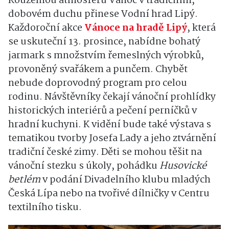
Kouzelnou atmosféru Vánoc v tradičním,
dobovém duchu přinese Vodní hrad Lipý.
Každoroční akce
Vánoce na hradě Lipý
, která
se uskuteční 13. prosince, nabídne bohatý
jarmark s množstvím řemeslných výrobků,
provoněný svařákem a punčem. Chybět
nebude doprovodný program pro celou
rodinu. Návštěvníky čekají vánoční prohlídky
historických interiérů a pečení perníčků v
hradní kuchyni. K vidění bude také výstava s
tematikou tvorby Josefa Lady a jeho ztvárnění
tradiční české zimy. Děti se mohou těšit na
vánoční stezku s úkoly, pohádku
Husovické
betlém
v podání Divadelního klubu mladých
Česká Lípa nebo na tvořivé dílničky v Centru
textilního tisku.