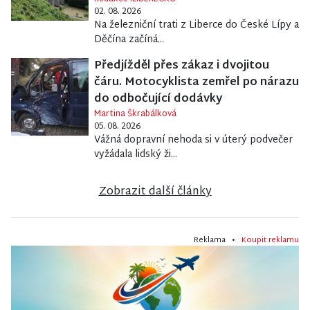
02. 08. 2026
Na železniční trati z Liberce do České Lípy a
Děčína začíná...
Předjížděl přes zákaz i dvojitou
čáru. Motocyklista zemřel po nárazu
do odbočující dodávky
Martina Škrabálková
05. 08. 2026
Vážná dopravní nehoda si v úterý podvečer
vyžádala lidský ži...
Zobrazit další články
Reklama •
Koupit reklamu