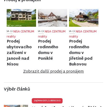
Prodej a pronájem
NISA CENTRUM
NISA CENTRUM
NISA CENTRUM
reality
reality
reality
Prodej
Prodej
Prodej
ubytovacího
rodinného
rodinného
zařízení v
domu v
domu v
Janově nad
Poniklé
Jiřetíně pod
Nisou
Bukovou
Zobrazit další prodej a pronájem
Výběr článků
ZAJÍMAVOSTI
/
LIBERECKO