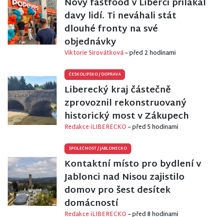
Nový fastfood v Liberci přilákal
davy lidí. Ti neváhali stát
dlouhé fronty na své
objednávky
Viktorie Sirovátková
– před 2 hodinami
ČESKOLIPSKO
/
DOPRAVA
Liberecký kraj částečně
zprovoznil rekonstruovaný
historický most v Zákupech
Redakce iLIBERECKO
– před 5 hodinami
SPOLEČNOST
/
JABLONECKO
Kontaktní místo pro bydlení v
Jablonci nad Nisou zajistilo
domov pro šest desítek
domácností
Redakce iLIBERECKO
– před 8 hodinami