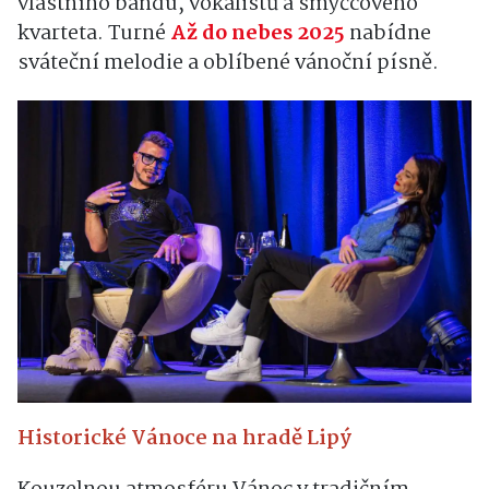
vlastního bandu, vokalistů a smyčcového
kvarteta. Turné
Až do nebes 2025
nabídne
sváteční melodie a oblíbené vánoční písně.
Historické Vánoce na hradě Lipý