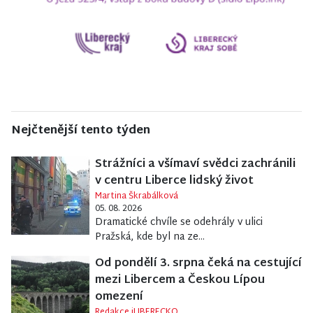
Nejčtenější tento týden
Strážníci a všímaví svědci zachránili
v centru Liberce lidský život
Martina Škrabálková
05. 08. 2026
Dramatické chvíle se odehrály v ulici
Pražská, kde byl na ze...
Od pondělí 3. srpna čeká na cestující
mezi Libercem a Českou Lípou
omezení
Redakce iLIBERECKO