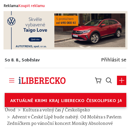
Reklama
Koupit reklamu
Přihlásit se
So 8. 8., Soběslav
AKTUÁLNĚ
KRIMI
KRAJ
LIBERECKO
ČESKOLIPSKO
JABL
/
Úvod
Kultura a volný čas
Českolipsko
Advent v České Lípě bude nabitý. Od Molièra s Pavlem
Zedníčkem po vánoční koncert Moniky Absolonové