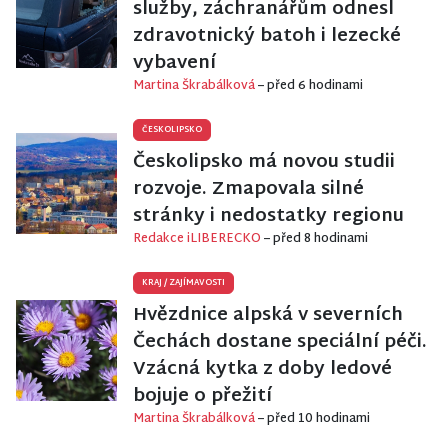
služby, záchranářům odnesl
zdravotnický batoh i lezecké
vybavení
Martina Škrabálková
– před 6 hodinami
ČESKOLIPSKO
Českolipsko má novou studii
rozvoje. Zmapovala silné
stránky i nedostatky regionu
Redakce iLIBERECKO
– před 8 hodinami
KRAJ
/
ZAJÍMAVOSTI
Hvězdnice alpská v severních
Čechách dostane speciální péči.
Vzácná kytka z doby ledové
bojuje o přežití
Martina Škrabálková
– před 10 hodinami