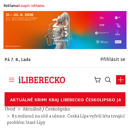
Reklama
Koupit reklamu
Přihlásit se
Pá 7. 8., Lada
AKTUÁLNĚ
KRIMI
KRAJ
LIBERECKO
ČESKOLIPSKO
JABL
/
Úvod
Aktuálně
Českolipsko
83 milionů na sítě a silnice. Česká Lípa vyřeší léta trvající
problém Staré Lípy