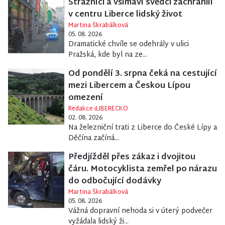
Strážníci a všímaví svědci zachránili
v centru Liberce lidský život
Martina Škrabálková
05. 08. 2026
Dramatické chvíle se odehrály v ulici
Pražská, kde byl na ze...
Od pondělí 3. srpna čeká na cestující
mezi Libercem a Českou Lípou
omezení
Redakce iLIBERECKO
02. 08. 2026
Na železniční trati z Liberce do České Lípy a
Děčína začíná...
Předjížděl přes zákaz i dvojitou
čáru. Motocyklista zemřel po nárazu
do odbočující dodávky
Martina Škrabálková
05. 08. 2026
Vážná dopravní nehoda si v úterý podvečer
vyžádala lidský ži...