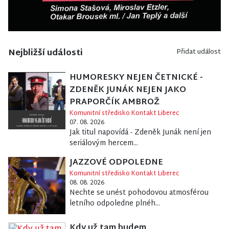
Nejbližší události
Přidat událost
HUMORESKY NEJEN ČETNICKÉ -
ZDENĚK JUNÁK NEJEN JAKO
PRAPORČÍK AMBROŽ
Komunitní středisko Kontakt Liberec
07. 08. 2026
Jak titul napovídá - Zdeněk Junák není jen
seriálovým hercem...
JAZZOVÉ ODPOLEDNE
Komunitní středisko Kontakt Liberec
08. 08. 2026
Nechte se unést pohodovou atmosférou
letního odpoledne plnéh...
Kdy už tam budem