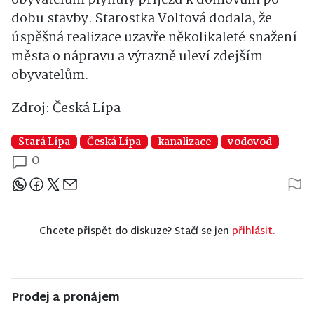
obyvatelům plynulý příjezd k domovům po
dobu stavby. Starostka Volfová dodala, že
úspěšná realizace uzavře několikaleté snažení
města o nápravu a výrazně uleví zdejším
obyvatelům.
Zdroj: Česká Lípa
Stará Lípa
Česká Lípa
kanalizace
vodovod
0
Sdílejte článek
Chcete přispět do diskuze? Stačí se jen
přihlásit.
Prodej a pronájem