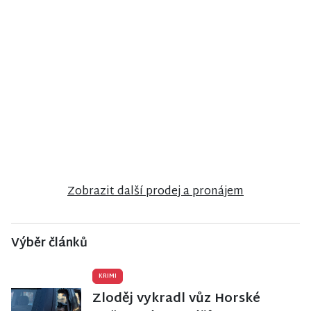
NISA CENTRUM
NISA CENTRUM
NISA CENTRUM
reality
reality
reality
Prodej
Prodej bytu
Prodej
rodinného
2+1 v Jilemnici
rodinného
domu ve
domu v
Vrchlabí
Poniklé
Zobrazit další prodej a pronájem
Výběr článků
KRIMI
Zloděj vykradl vůz Horské