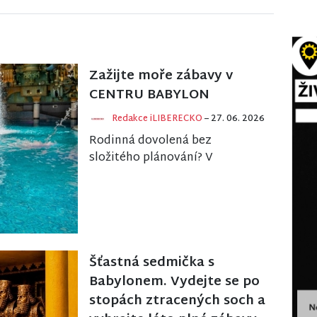
Zažijte moře zábavy v
CENTRU BABYLON
Redakce iLIBERECKO
– 27. 06. 2026
Rodinná dovolená bez
složitého plánování? V
BABYLONU najdete pod jednou
střechou zábavu pro děti,
odpočinek pro rodiče, dobré
jídl...
Šťastná sedmička s
Babylonem. Vydejte se po
stopách ztracených soch a