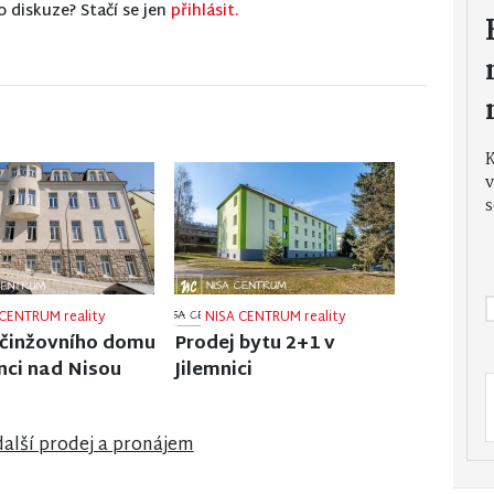
o diskuze? Stačí se jen
přihlásit.
v
s
CENTRUM reality
NISA CENTRUM reality
bytu 1+1 v Liberci
Prodej rodinného domu
ve Vrchlabí
další prodej a pronájem