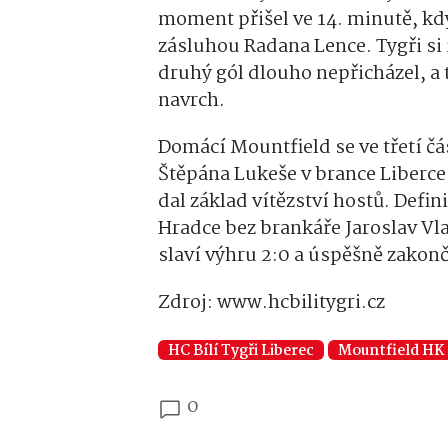
moment přišel ve 14. minutě, kdy
zásluhou Radana Lence. Tygři si i
druhý gól dlouho nepřicházel, a t
navrch.
Domácí Mountfield se ve třetí čás
Štěpána Lukeše v brance Liberce.
dal základ vítězství hostů. Defin
Hradce bez brankáře Jaroslav Vl
slaví výhru 2:0 a úspěšně zakonč
Zdroj: www.hcbilitygri.cz
HC Bílí Tygři Liberec
Mountfield HK
0