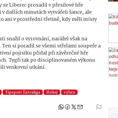
 se Liberec prosadil v přesilové hře
 v dalších minutách vytvářeli šance, ale
o ani v prostřední třetině, kdy měli místy
ti snažil o vyrovnání, narážel však na
 Ten si poradil se všemi střelami soupeře a
itivní pojistku přidal při závěrečné hře
ach. Tygři tak po disciplinovaném výkonu
ili venkovní utkání.
Tipsport Extraliga
Hokej
výhra
Sdílejte článek