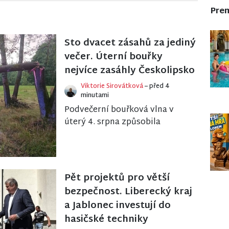
Pre
Sto dvacet zásahů za jediný
večer. Úterní bouřky
nejvíce zasáhly Českolipsko
Viktorie Sirovátková
– před 4
minutami
Podvečerní bouřková vlna v
úterý 4. srpna způsobila
komplikace především v
západní části Libereckého
kraje. Krajské operační střed...
Pět projektů pro větší
bezpečnost. Liberecký kraj
a Jablonec investují do
hasičské techniky