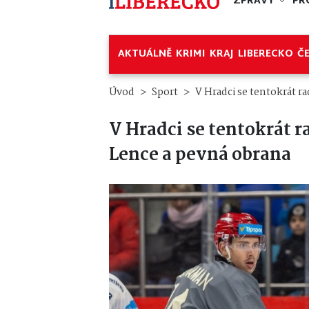
ZPRÁVY
PR
AKTUÁLNĚ
KRIMI
KRAJ
LIBERECKO
Č
Úvod
Sport
V Hradci se tentokrát r
V Hradci se tentokrát r
Lence a pevná obrana