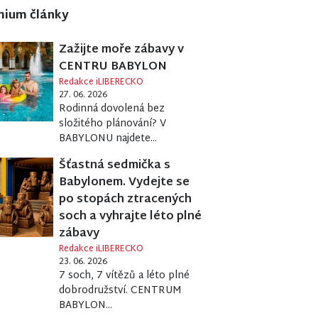
mium články
Zažijte moře zábavy v
CENTRU BABYLON
Redakce iLIBERECKO
27. 06. 2026
Rodinná dovolená bez
složitého plánování? V
BABYLONU najdete...
Šťastná sedmička s
Babylonem. Vydejte se
po stopách ztracených
soch a vyhrajte léto plné
zábavy
Redakce iLIBERECKO
23. 06. 2026
7 soch, 7 vítězů a léto plné
dobrodružství. CENTRUM
BABYLON...