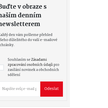
Buďte v obraze s
naším denním
newsletterem
Každý den vám pošleme přehled
šeho důležitého do vaší e-mailové
chránky.
Souhlasím se
Zásadami
zpracování osobních údajů
pro
zasílání novinek a obchodních
sdělení
Odeslat