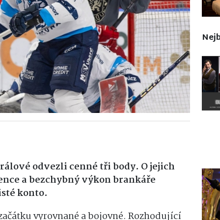
Nejb
rálové odvezli cenné tři body. O jejich
Lence a bezchybný výkon brankáře
isté konto.
začátku vyrovnané a bojovné. Rozhodující