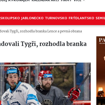
ODEJ A PRONÁJEM
KALENDÁŘ AKCÍ
FIRMY
VÍCE
ESKOLIPSKO
JABLONECKO
TURNOVSKO
FRÝDLANTSKO
SEMI
adovali Tygři, rozhodla branka Lence a pevná obrana
adovali Tygři, rozhodla branka