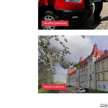
Aktuálně
/
Jablonecko
Školství
/
Liberecko
Zobr