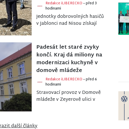
Redakce iLIBERECKO
– před 3
hodinami
Jednotky dobrovolných hasičů
v Jablonci nad Nisou získají
nové vybavení za více než 1,3
milionu korun. Liberecký kraj
podpoří pět...
Padesát let staré zvyky
končí. Kraj dá miliony na
modernizaci kuchyně v
domově mládeže
Redakce iLIBERECKO
– před 6
hodinami
Stravovací provoz v Domově
mládeže v Zeyerově ulici v
Liberci se po třicetiletém
používání dočká celkové
obnovy. Kraj schválil uvo...
azit další články