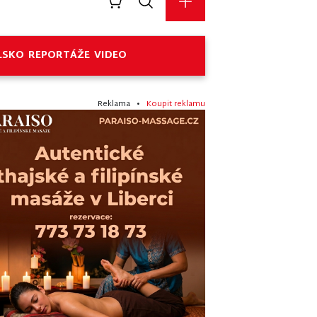
LSKO
REPORTÁŽE
VIDEO
Reklama •
Koupit reklamu