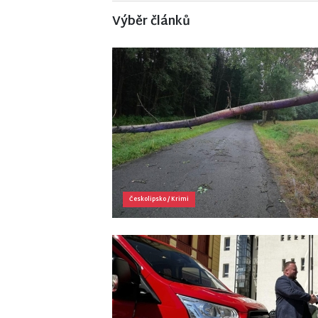
Výběr článků
Českolipsko
/
Krimi