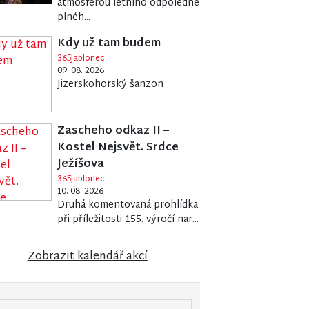
atmosférou letního odpoledne
plnéh...
Kdy už tam budem
365Jablonec
09. 08. 2026
Jizerskohorský šanzon
Zascheho odkaz II –
Kostel Nejsvět. Srdce
Ježíšova
365Jablonec
10. 08. 2026
Druhá komentovaná prohlídka
při příležitosti 155. výročí nar...
Zobrazit kalendář akcí