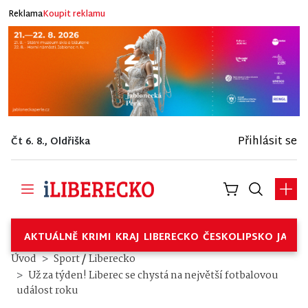
Reklama
Koupit reklamu
Přihlásit se
Čt 6. 8., Oldřiška
AKTUÁLNĚ
KRIMI
KRAJ
LIBERECKO
ČESKOLIPSKO
JABL
/
Úvod
Sport
Liberecko
Už za týden! Liberec se chystá na největší fotbalovou
událost roku