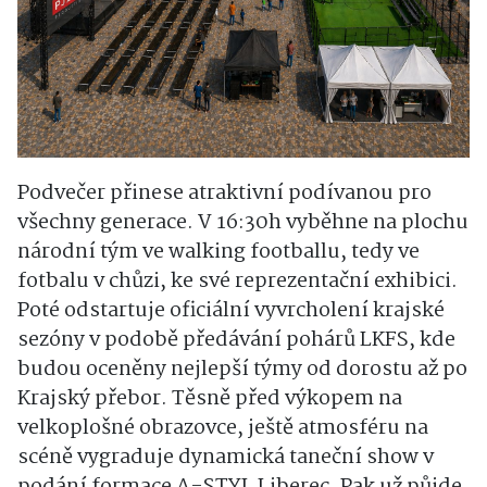
Podvečer přinese atraktivní podívanou pro
všechny generace. V 16:30h vyběhne na plochu
národní tým ve walking footballu, tedy ve
fotbalu v chůzi, ke své reprezentační exhibici.
Poté odstartuje oficiální vyvrcholení krajské
sezóny v podobě předávání pohárů LKFS, kde
budou oceněny nejlepší týmy od dorostu až po
Krajský přebor. Těsně před výkopem na
velkoplošné obrazovce, ještě atmosféru na
scéně vygraduje dynamická taneční show v
podání formace A-STYL Liberec. Pak už půjde