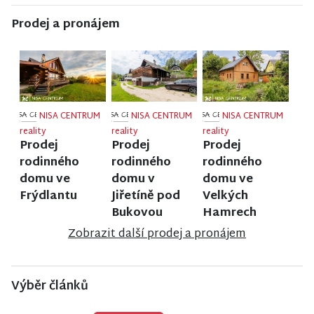
Prodej a pronájem
NISA CENTRUM
NISA CENTRUM
NISA CENTRUM
reality
reality
reality
Prodej
Prodej
Prodej
rodinného
rodinného
rodinného
domu ve
domu v
domu ve
Frýdlantu
Jiřetíně pod
Velkých
Bukovou
Hamrech
Zobrazit další prodej a pronájem
Výběr článků