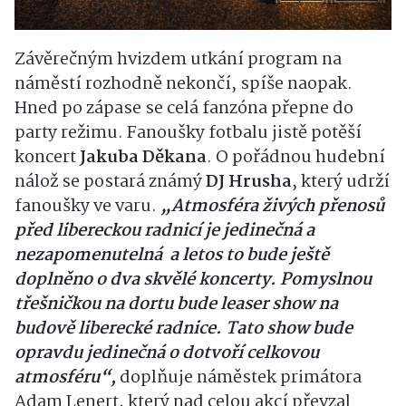
Závěrečným hvizdem utkání program na
náměstí rozhodně nekončí, spíše naopak.
Hned po zápase se celá fanzóna přepne do
party režimu. Fanoušky fotbalu jistě potěší
koncert
Jakuba Děkana
. O pořádnou hudební
nálož se postará známý
DJ Hrusha
, který udrží
fanoušky ve varu.
„Atmosféra živých přenosů
před libereckou radnicí je jedinečná a
nezapomenutelná
a letos to bude ještě
doplněno o dva skvělé koncerty. Pomyslnou
třešničkou na dortu bude leaser show na
budově liberecké radnice. Tato show bude
opravdu jedinečná o dotvoří celkovou
atmosféru“,
doplňuje náměstek primátora
Adam Lenert, který nad celou akcí převzal