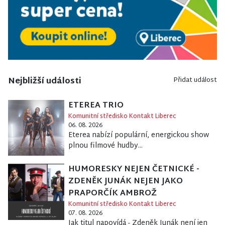
Nejbližší události
Přidat událost
ETEREA TRIO
Komunitní středisko Kontakt Liberec
06. 08. 2026
Eterea nabízí populární, energickou show
plnou filmové hudby...
HUMORESKY NEJEN ČETNICKÉ -
ZDENĚK JUNÁK NEJEN JAKO
PRAPORČÍK AMBROŽ
Komunitní středisko Kontakt Liberec
07. 08. 2026
Jak titul napovídá - Zdeněk Junák není jen