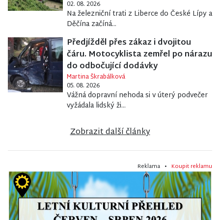
02. 08. 2026
Na železniční trati z Liberce do České Lípy a
Děčína začíná...
Předjížděl přes zákaz i dvojitou
čáru. Motocyklista zemřel po nárazu
do odbočující dodávky
Martina Škrabálková
05. 08. 2026
Vážná dopravní nehoda si v úterý podvečer
vyžádala lidský ži...
Zobrazit další články
Reklama •
Koupit reklamu