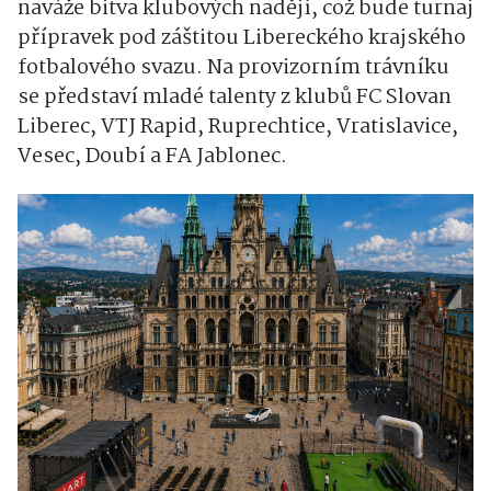
naváže bitva klubových nadějí, což bude turnaj
přípravek pod záštitou Libereckého krajského
fotbalového svazu. Na provizorním trávníku
se představí mladé talenty z klubů FC Slovan
Liberec, VTJ Rapid, Ruprechtice, Vratislavice,
Vesec, Doubí a FA Jablonec.