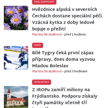
KRAJ
/
ZAJÍMAVOSTI
Hvězdnice alpská v severních
Čechách dostane speciální péči.
Vzácná kytka z doby ledové
bojuje o přežití
Martina Škrabálková
– před 1 hodinou
SPORT
Bílé Tygry čeká první zápas
přípravy, dnes doma vyzvou
Mladou Boleslav
Martina Škrabálková
– před 3 hodinami
FRÝDLANTSKO
Z IROPu zamíří miliony na
Frýdlantsko. Podporu získaly
čtyři památky včetně tří