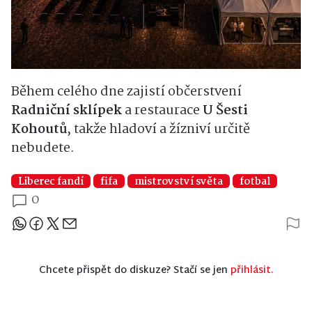
Během celého dne zajistí občerstvení
Radniční sklípek
a restaurace
U Šesti
Kohoutů
, takže hladoví a žízniví určitě
nebudete.
Liberec fandí
fifa
mistrovství světa
fotbal
0
Sdílejte článek
Chcete přispět do diskuze? Stačí se jen
přihlásit.