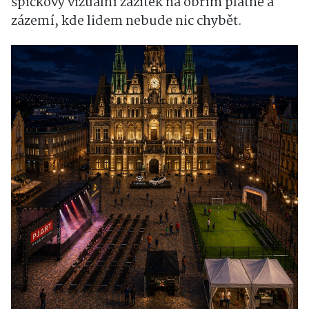
špičkový vizuální zážitek na obřím plátně a
zázemí, kde lidem nebude nic chybět.