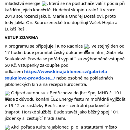
mladistvá energie
, která se na posluchače valí z pódia při
každém jejich koncertě. Hudební skupinu založili v roce
2013 sourozenci Jakub, Marie a Ondřej Dostálovi, proto
tedy JaMarOn. Sourozenecké trio doplňují Vašek Hejda a
Lukáš Rešl.
VSTUP ZDARMA
K programu se připojuje i Kino Radnice
. Ve stejný den od
17 hodin bude promítat český dokumentární film ,,Gabriela
Soukalová: Pravda se pořád vyplatí" za zvýhodněné vstupné
50 Kč. Vstupenky zakoupíte pod
odkazem
https://www.kinajablonec.cz/gabriela-
soukalova-pravda-se.../
nebo osobně na pokladnách
jabloneckých kin a na recepci Eurocentra.
Odjezd autobusu z Bedřichova do Jbc: Spoj MHD č. 101
bude z důvodu konání ČEZ Energy festu mimořádně vyjíždět
v 19:12 ze zastávky Bedřichov – centrální parkoviště
(naproti Horské službě). Bude stavět jako běžný spoj 101,
jízdenky si cestující hradí sami.
Akci pořádá Kultura Jablonec, p. o. a statutární město