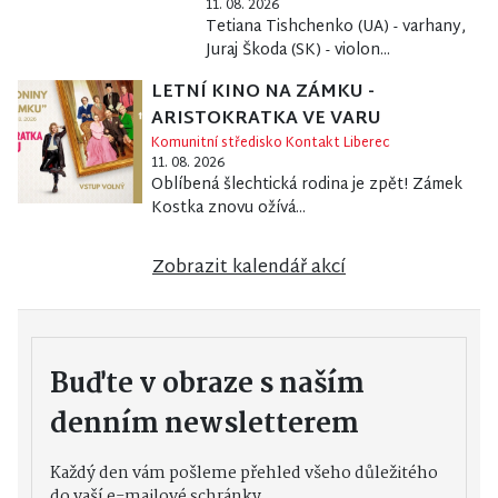
11. 08. 2026
Tetiana Tishchenko (UA) - varhany,
Juraj Škoda (SK) - violon...
LETNÍ KINO NA ZÁMKU -
ARISTOKRATKA VE VARU
Komunitní středisko Kontakt Liberec
11. 08. 2026
Oblíbená šlechtická rodina je zpět! Zámek
Kostka znovu ožívá...
Zobrazit kalendář akcí
Buďte v obraze s naším
denním newsletterem
Každý den vám pošleme přehled všeho důležitého
do vaší e-mailové schránky.