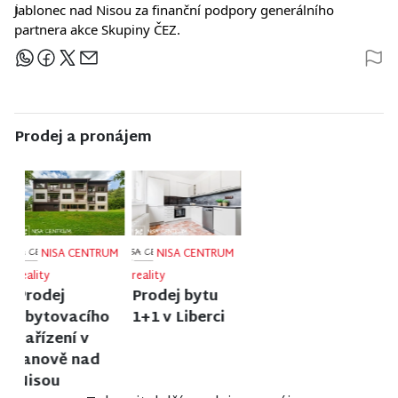
Jablonec nad Nisou za finanční podpory generálního
partnera akce Skupiny ČEZ.
Sdílejte článek
Prodej a pronájem
NISA CENTRUM
NISA CENTRUM
NISA CENTRUM
reality
reality
reality
Prodej
Prodej
Prodej
rodinného
bungalovu v
rodinného
domu ve
anglosaském
domu v
Velkých
stylu u zámku
Semilech
Hamrech
Sychrov