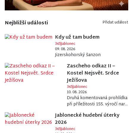
Nejbližší události
Přidat událost
Kdy už tam budem
365Jablonec
09. 08. 2026
Jizerskohorský šanzon
Zascheho odkaz II –
Kostel Nejsvět. Srdce
Ježíšova
365Jablonec
10. 08. 2026
Druhá komentovaná prohlídka
při příležitosti 155. výročí nar...
Jablonecké hudební úterky
2026
365Jablonec