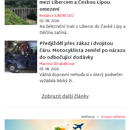
mezi Libercem a Českou Lípou
omezení
Redakce iLIBERECKO
02. 08. 2026
Na železniční trati z Liberce do České Lípy a
Děčína začíná...
Předjížděl přes zákaz i dvojitou
čáru. Motocyklista zemřel po nárazu
do odbočující dodávky
Martina Škrabálková
05. 08. 2026
Vážná dopravní nehoda si v úterý podvečer
vyžádala lidský ži...
Zobrazit další články
Reklama •
Koupit reklamu