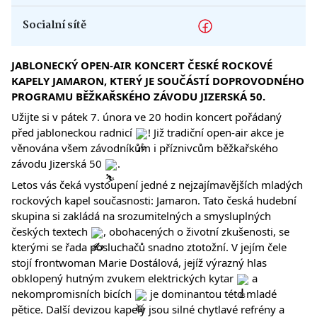
Socialní sítě
JABLONECKÝ OPEN-AIR KONCERT ČESKÉ ROCKOVÉ
KAPELY JAMARON, KTERÝ JE SOUČÁSTÍ DOPROVODNÉHO
PROGRAMU BĚŽKAŘSKÉHO ZÁVODU JIZERSKÁ 50.
Užijte si v pátek 7. února ve 20 hodin koncert pořádaný
před jabloneckou radnicí
! Již tradiční open-air akce je
věnována všem závodníkům i příznivcům běžkařského
závodu Jizerská 50
.
Letos vás čeká vystoupení jedné z nejzajímavějších mladých
rockových kapel současnosti: Jamaron. Tato česká hudební
skupina si zakládá na srozumitelných a smysluplných
českých textech
, obohacených o životní zkušenosti, se
kterými se řada posluchačů snadno ztotožní. V jejím čele
stojí frontwoman Marie Dostálová, jejíž výrazný hlas
obklopený hutným zvukem elektrických kytar
a
nekompromisních bicích
je dominantou této mladé
pětice. Další devizou kapely jsou silné chytlavé refrény a