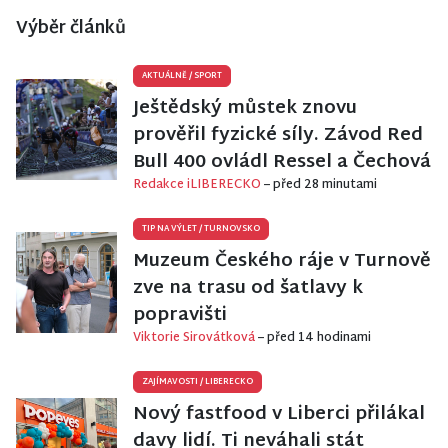
Výběr článků
AKTUÁLNĚ
/
SPORT
Ještědský můstek znovu
prověřil fyzické síly. Závod Red
Bull 400 ovládl Ressel a Čechová
Redakce iLIBERECKO
– před 28 minutami
TIP NA VÝLET
/
TURNOVSKO
Muzeum Českého ráje v Turnově
zve na trasu od šatlavy k
popravišti
Viktorie Sirovátková
– před 14 hodinami
ZAJÍMAVOSTI
/
LIBERECKO
Nový fastfood v Liberci přilákal
davy lidí. Ti neváhali stát