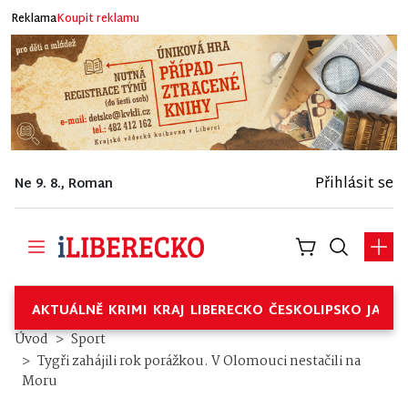
Reklama
Koupit reklamu
Přihlásit se
Ne 9. 8., Roman
AKTUÁLNĚ
KRIMI
KRAJ
LIBERECKO
ČESKOLIPSKO
JABL
Úvod
Sport
Tygři zahájili rok porážkou. V Olomouci nestačili na
Moru