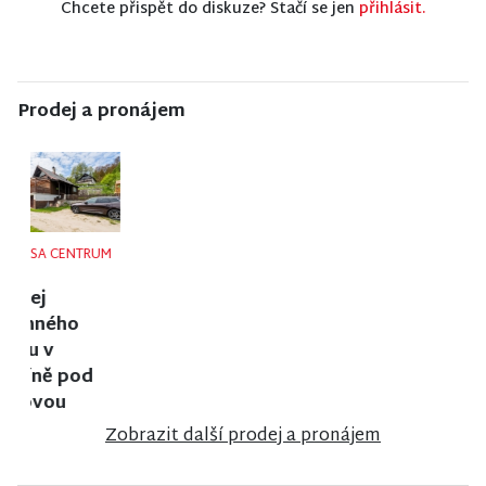
Chcete přispět do diskuze? Stačí se jen
přihlásit.
Prodej a pronájem
NISA CENTRUM
NISA CENTRUM
NISA CENTRUM
reality
reality
reality
Prodej
Prodej
Prodej
rodinného
bungalovu v
činžovního
domu ve
anglosaském
domu v
Stráži nad
stylu u zámku
Jablonci nad
Nisou
Sychrov
Nisou
Zobrazit další prodej a pronájem