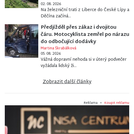
02. 08. 2026
Na železniční trati z Liberce do České Lípy a
Děčína začíná...
Předjížděl přes zákaz i dvojitou
čáru. Motocyklista zemřel po nárazu
do odbočující dodávky
Martina Škrabálková
05. 08. 2026
Vážná dopravní nehoda si v úterý podvečer
vyžádala lidský ži...
Zobrazit další články
Reklama •
Koupit reklamu