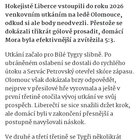
Hokejisté Liberce vstoupili do roku 2026
venkovním utkáním na ledě Olomouce,
odkud si ale body neodvezli. Přestože se
dokázali třikrát gólově prosadit, domácí
Mora byla efektivnější a zvítězila 5:3.
Utkání začalo pro Bílé Tygry slibně. Po
ubráněném oslabení se dostali do rychlého
útoku a Servác Petrovský otevřel skóre zápasu.
Olomouc však dokázala brzy odpovědět,
nejprve v přesilové hře vyrovnala a ještě v
první třetině otočila vývoj utkání ve svůj
prospěch. Liberečtí se sice snažili držet krok,
ale domácí byli v zakončení přesnější a
postupně navyšovali náskok.
Ve druhé a třetí třetině se Tygři několikrát