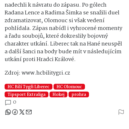
nadechli k návratu do zápasu. Po gólech
Radana Lence a Radima Šimka se snažili duel
zdramatizovat, Olomouc si však vedení
pohlídala. Zápas nabídl i vyhrocené momenty
a řadu soubojů, které dokreslily bojovný
charakter utkání. Liberec tak na Hané neuspěl
a další šanci na body bude mít v následujícím
utkání proti Hradci Králové.
Zdroj: www.hcbilitygri.cz
HC Bílí Tygři Liberec
HC Olomouc
Tipsport Extraliga
Hokej
prohra
0
Sdílejte článek