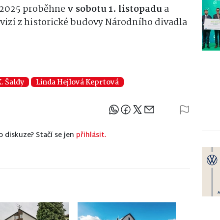
e 2025 proběhne
v sobotu 1. listopadu
a
vizí z historické budovy Národního divadla
X. Šaldy
Linda Hejlová Keprtová
Sdílejte článek
o diskuze? Stačí se jen
přihlásit.