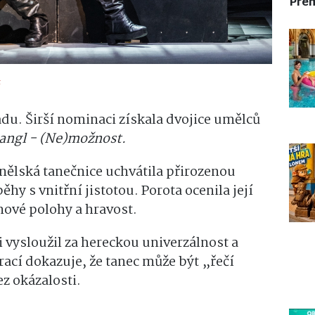
Pre
“
du. Širší nominaci získala dvojice umělců
iangl - (Ne)možnost.
ělská tanečnice uchvátila přirozenou
ěhy s vnitřní jistotou. Porota ocenila její
ové polohy a hravost.
 vysloužil za hereckou univerzálnost a
prací dokazuje, že tanec může být „řečí
z okázalosti.