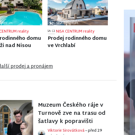
CENTRUM reality
NISA CENTRUM reality
bytu 1+1 v Liberci
Prodej rodinného domu
v Jiřetíně pod Bukovou
další prodej a pronájem
Muzeum Českého ráje v
Turnově zve na trasu od
šatlavy k popravišti
Viktorie Sirovátková
– před 29