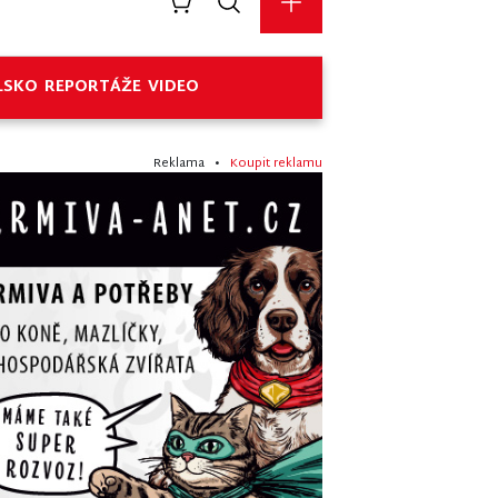
LSKO
REPORTÁŽE
VIDEO
Reklama •
Koupit reklamu