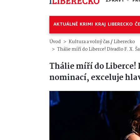
ZPRÁVY
PR
AKTUÁLNĚ
KRIMI
KRAJ
LIBERECKO
Č
/
Úvod
Kultura a volný čas
Liberecko
Thálie míří do Liberce! Divadlo F. X. 
Thálie míří do Liberce!
nominací, exceluje hla