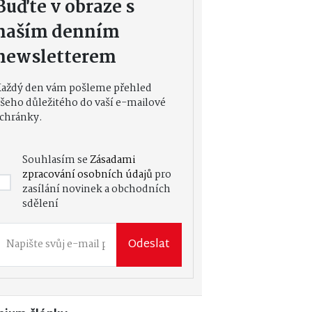
Buďte v obraze s
naším denním
newsletterem
Každý den vám pošleme přehled
šeho důležitého do vaší e-mailové
chránky.
Souhlasím se
Zásadami
zpracování osobních údajů
pro
zasílání novinek a obchodních
sdělení
Odeslat