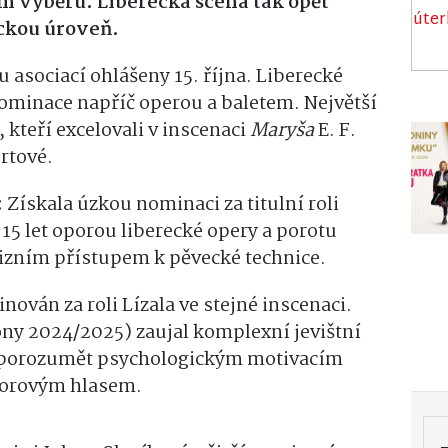
ím výběru. Liberecká scéna tak opět
ckou úroveň.
 asociací ohlášeny 15. října. Liberecké
 nominace napříč operou a baletem. Největší
 kteří excelovali v inscenaci
Maryša
E. F.
prtové.
:
Získala úzkou nominaci za titulní roli
 15 let oporou liberecké opery a porotu
ecizním přístupem k pěvecké technice.
nován za roli Lízala ve stejné inscenaci.
ny 2024/2025) zaujal komplexní jevištní
e porozumět psychologickým motivacím
norovým hlasem.