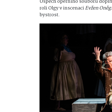
Úspěch operního souboru doplňuj
roli Olgy v inscenaci
Evžen Oněg
bystrost.