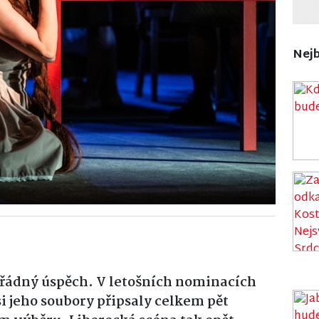
Nejb
ořádný úspěch. V letošních nominacích
si jeho soubory připsaly celkem pět