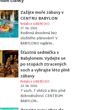
mium články
Zažijte moře zábavy v
CENTRU BABYLON
Redakce iLIBERECKO
27. 06. 2026
Rodinná dovolená bez
složitého plánování? V
BABYLONU najdete...
Šťastná sedmička s
Babylonem. Vydejte se
po stopách ztracených
soch a vyhrajte léto plné
zábavy
Redakce iLIBERECKO
23. 06. 2026
7 soch, 7 vítězů a léto plné
dobrodružství. CENTRUM
BABYLON...