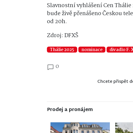
Slavnostní vyhlášení Cen Tháli
bude živě přenášeno Českou tele
od 20h.
Zdroj: DFXŠ
Thálie 2025
nominace
divadlo F. 
0
Chcete přispět d
Prodej a pronájem