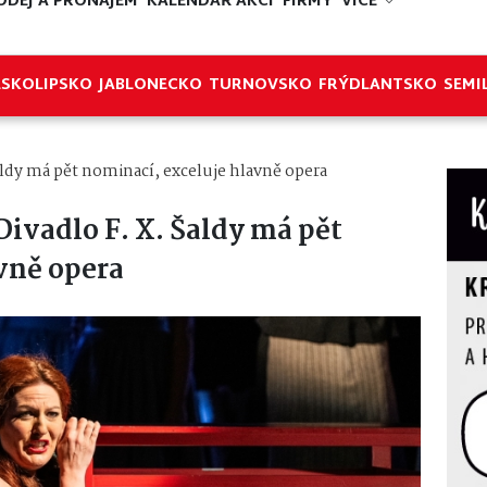
ODEJ A PRONÁJEM
KALENDÁŘ AKCÍ
FIRMY
VÍCE
ESKOLIPSKO
JABLONECKO
TURNOVSKO
FRÝDLANTSKO
SEMI
Šaldy má pět nominací, exceluje hlavně opera
 Divadlo F. X. Šaldy má pět
vně opera