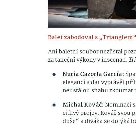
Balet zabodoval s „Trianglem
Ani baletní soubor nezůstal poza
za taneční výkony v inscenaci
Tr
Nuria Cazorla García:
Špan
elegancí a dar vyprávět příb
neustálou snahu zkoumat n
Michal Kováč:
Nominaci si
citlivý projev. Kováč svou 
duše“ a diváka se dotýká be