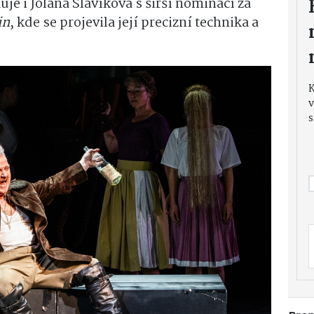
e i Jolana Slavíková s širší nominací za
in
, kde se projevila její precizní technika a
v
s