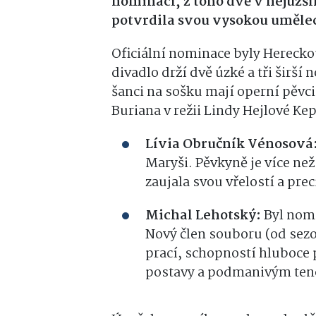
nominací, z toho dvě v nejužš
potvrdila svou vysokou uměle
Oficiální nominace byly Hereckou
divadlo drží dvě úzké a tři širší
šanci na sošku mají operní pěvci,
Buriana v režii Lindy Hejlové Ke
Lívia Obručník Vénosová
Maryši. Pěvkyně je více než
zaujala svou vřelostí a pr
Michal Lehotský:
Byl nomi
Nový člen souboru (od sezo
prací, schopností hluboc
postavy a podmanivým te