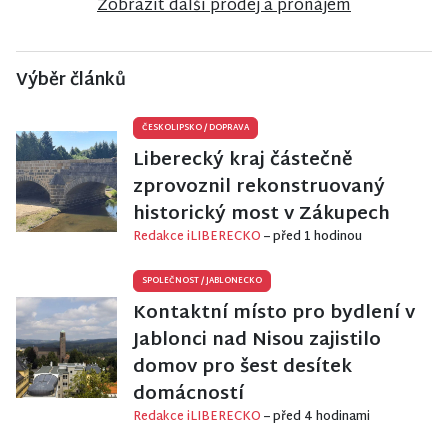
Zobrazit další prodej a pronájem
Výběr článků
ČESKOLIPSKO
/
DOPRAVA
Liberecký kraj částečně
zprovoznil rekonstruovaný
historický most v Zákupech
Redakce iLIBERECKO
– před 1 hodinou
SPOLEČNOST
/
JABLONECKO
Kontaktní místo pro bydlení v
Jablonci nad Nisou zajistilo
domov pro šest desítek
domácností
Redakce iLIBERECKO
– před 4 hodinami