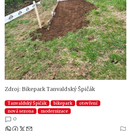
Zdroj: Bikepark Tanvaldský Špičák
Tanvaldský Špičák
bikepark
otevření
nová sezona
modernizace
0
Sdílejte článek