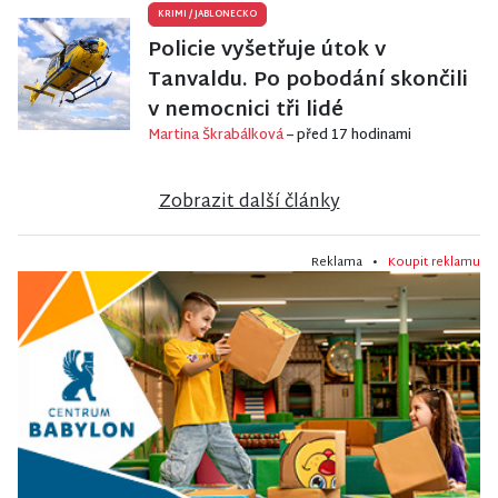
KRIMI
/
JABLONECKO
Policie vyšetřuje útok v
Tanvaldu. Po pobodání skončili
v nemocnici tři lidé
Martina Škrabálková
– před 17 hodinami
Zobrazit další články
Reklama •
Koupit reklamu