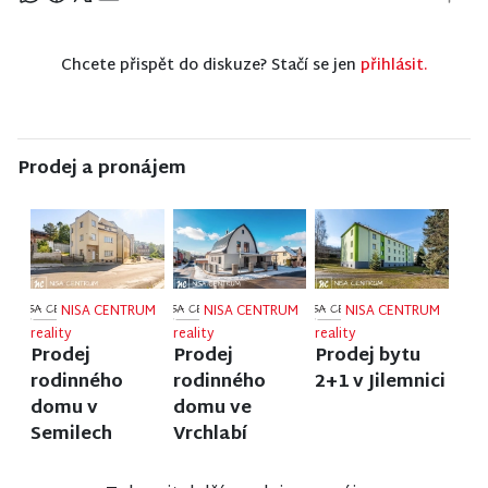
Chcete přispět do diskuze? Stačí se jen
přihlásit.
Prodej a pronájem
NISA CENTRUM
NISA CENTRUM
NISA CENTRUM
reality
reality
reality
Prodej
Prodej
Prodej bytu
rodinného
rodinného
2+1 v Jilemnici
domu v
domu ve
Semilech
Vrchlabí