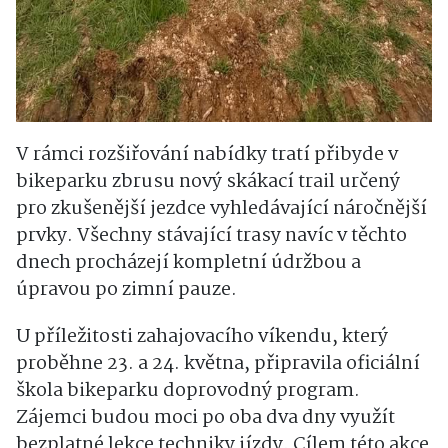
V rámci rozšiřování nabídky tratí přibyde v
bikeparku zbrusu nový skákací trail určený
pro zkušenější jezdce vyhledávající náročnější
prvky. Všechny stávající trasy navíc v těchto
dnech procházejí kompletní údržbou a
úpravou po zimní pauze.
U příležitosti zahajovacího víkendu, který
proběhne 23. a 24. května, připravila oficiální
škola bikeparku doprovodný program.
Zájemci budou moci po oba dva dny využít
bezplatné lekce techniky jízdy. Cílem této akce