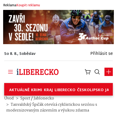
Reklama
Koupit reklamu
Přihlásit se
So 8. 8., Soběslav
AKTUÁLNĚ
KRIMI
KRAJ
LIBERECKO
ČESKOLIPSKO
JABL
/
Úvod
Sport
Jablonecko
Tanvaldský Špičák otevírá cyklistickou sezónu s
modernizovaným zázemím a výukou zdarma