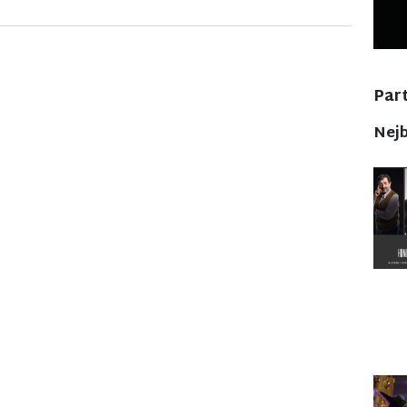
Part
Nejb