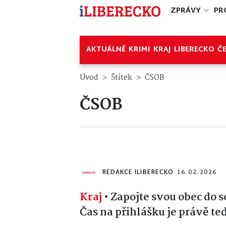
ZPRÁVY
PR
AKTUÁLNĚ
KRIMI
KRAJ
LIBERECKO
Č
Úvod
Štítek
ČSOB
ČSOB
REDAKCE ILIBERECKO
16. 02. 2026
Kraj
•
Zapojte svou obec do s
Čas na přihlášku je právě te