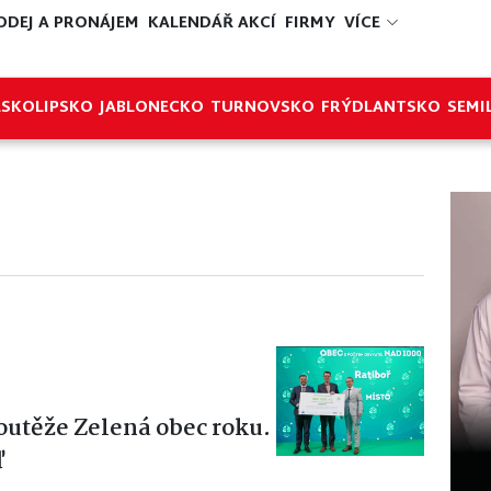
ODEJ A PRONÁJEM
KALENDÁŘ AKCÍ
FIRMY
VÍCE
ESKOLIPSKO
JABLONECKO
TURNOVSKO
FRÝDLANTSKO
SEMI
outěže Zelená obec roku.
ď