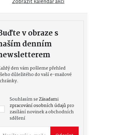
Zobrazit kalendář akcí
Buďte v obraze s
naším denním
newsletterem
Každý den vám pošleme přehled
šeho důležitého do vaší e-mailové
chránky.
Souhlasím se
Zásadami
zpracování osobních údajů
pro
zasílání novinek a obchodních
sdělení