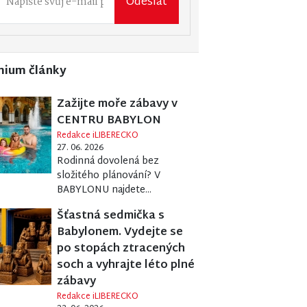
Odeslat
mium články
Zažijte moře zábavy v
CENTRU BABYLON
Redakce iLIBERECKO
27. 06. 2026
Rodinná dovolená bez
složitého plánování? V
BABYLONU najdete...
Šťastná sedmička s
Babylonem. Vydejte se
po stopách ztracených
soch a vyhrajte léto plné
zábavy
Redakce iLIBERECKO