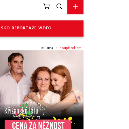
LSKO
REPORTÁŽE
VIDEO
Reklama •
Koupit reklamu