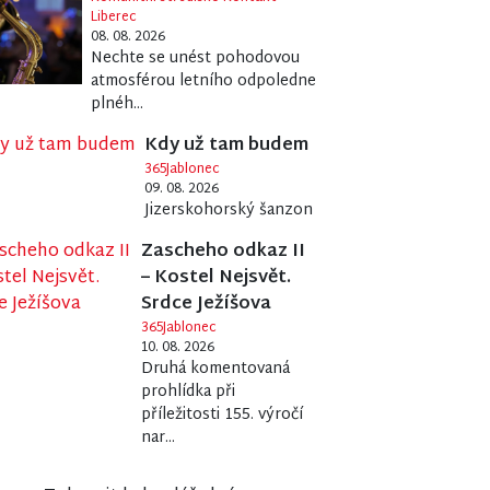
Liberec
08. 08. 2026
Nechte se unést pohodovou
atmosférou letního odpoledne
plnéh...
Kdy už tam budem
365Jablonec
09. 08. 2026
Jizerskohorský šanzon
Zascheho odkaz II
– Kostel Nejsvět.
Srdce Ježíšova
365Jablonec
10. 08. 2026
Druhá komentovaná
prohlídka při
příležitosti 155. výročí
nar...