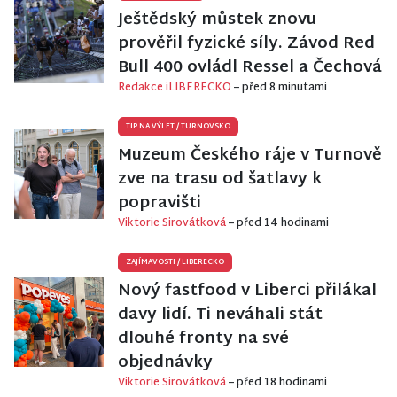
Ještědský můstek znovu
prověřil fyzické síly. Závod Red
Bull 400 ovládl Ressel a Čechová
Redakce iLIBERECKO
– před 8 minutami
TIP NA VÝLET
/
TURNOVSKO
Muzeum Českého ráje v Turnově
zve na trasu od šatlavy k
popravišti
Viktorie Sirovátková
– před 14 hodinami
ZAJÍMAVOSTI
/
LIBERECKO
Nový fastfood v Liberci přilákal
davy lidí. Ti neváhali stát
dlouhé fronty na své
objednávky
Viktorie Sirovátková
– před 18 hodinami