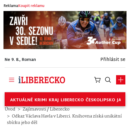
Reklama
Koupit reklamu
Přihlásit se
Ne 9. 8., Roman
AKTUÁLNĚ
KRIMI
KRAJ
LIBERECKO
ČESKOLIPSKO
JABL
/
Úvod
Zajímavosti
Liberecko
Odkaz Václava Havla v Liberci. Knihovna získá unikátní
sbírku jeho děl