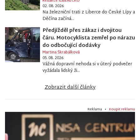
Redakce iLIBERECKO
02. 08. 2026
Na železniční trati z Liberce do České Lípy a
Děčína začíná...
Předjížděl přes zákaz i dvojitou
čáru. Motocyklista zemřel po nárazu
do odbočující dodávky
Martina Škrabálková
05. 08. 2026
Vážná dopravní nehoda si v úterý podvečer
vyžádala lidský ži...
Zobrazit další články
Reklama •
Koupit reklamu