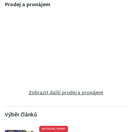
Prodej a pronájem
NISA CENTRUM
NISA CENTRUM
NISA CENTRUM
reality
reality
reality
Prodej bytu
Prodej
Prodej
2+1 v Jilemnici
rodinného
bungalovu v
domu v
anglosaském
Jiřetíně pod
stylu u zámku
Bukovou
Sychrov
Zobrazit další prodej a pronájem
Výběr článků
AKTUÁLNĚ
/
SPORT