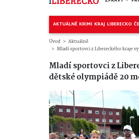
ZPRÁVY
PR
AKTUÁLNĚ
KRIMI
KRAJ
LIBERECKO
Č
Úvod
Aktuálně
Mladí sportovci z Libereckého kraje v
Mladí sportovci z Liber
dětské olympiádě 20 m