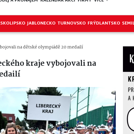
ODEJ A PRONÁJEM
KALENDÁŘ AKCÍ
FIRMY
VÍCE
ESKOLIPSKO
JABLONECKO
TURNOVSKO
FRÝDLANTSKO
SEMI
ybojovali na dětské olympiádě 20 medailí
eckého kraje vybojovali na
edailí