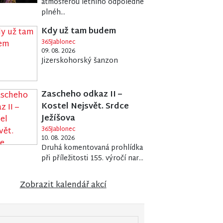
atmosférou letního odpoledne
plnéh...
Kdy už tam budem
365Jablonec
09. 08. 2026
Jizerskohorský šanzon
Zascheho odkaz II –
Kostel Nejsvět. Srdce
Ježíšova
365Jablonec
10. 08. 2026
Druhá komentovaná prohlídka
při příležitosti 155. výročí nar...
Zobrazit kalendář akcí