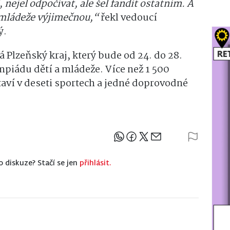
 nejel odpočívat, ale šel fandit ostatním. A
 mládeže výjimečnou,“
řekl vedoucí
ý.
 Plzeňský kraj, který bude od 24. do 28.
mpiádu dětí a mládeže. Více než 1 500
aví v deseti sportech a jedné doprovodné
Sdílejte článek
o diskuze? Stačí se jen
přihlásit.