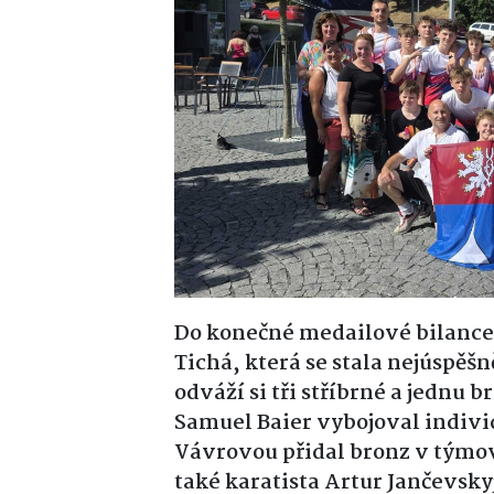
Do konečné medailové bilance 
Tichá, která se stala nejúspěš
odváží si tři stříbrné a jednu
Samuel Baier vybojoval individ
Vávrovou přidal bronz v týmov
také karatista Artur Jančevsky