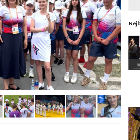
Next
Nejb