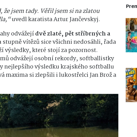
Pre
, že jsem tady. Věřil jsem si na zlatou
dla,“
uvedl karatista Artur Jančevskyj.
Prahy odvážejí
dvě zlaté, pět stříbrných a
a stupně vítězů sice všichni nedosáhli, řada
í výsledky, které stojí za pozornost.
domů odvážejí osobní rekordy, softballistky
 nejlepšího výsledku krajského softballu
 maxima si zlepšili i lukostřelci Jan Brož a