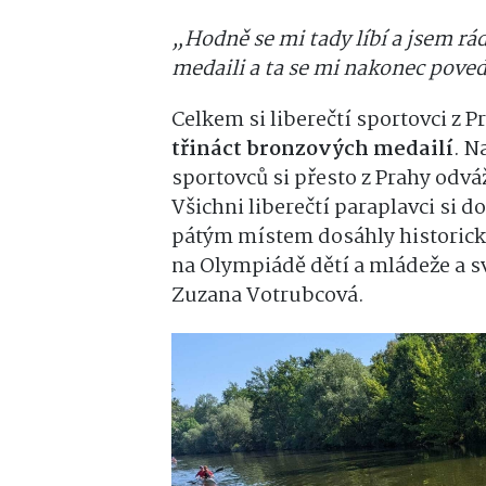
„Hodně se mi tady líbí a jsem rád
medaili a ta se mi nakonec pove
Celkem si liberečtí sportovci z 
třináct bronzových medailí
. N
sportovců si přesto z Prahy odváž
Všichni liberečtí paraplavci si 
pátým místem dosáhly historicky
na Olympiádě dětí a mládeže a svá
Zuzana Votrubcová.