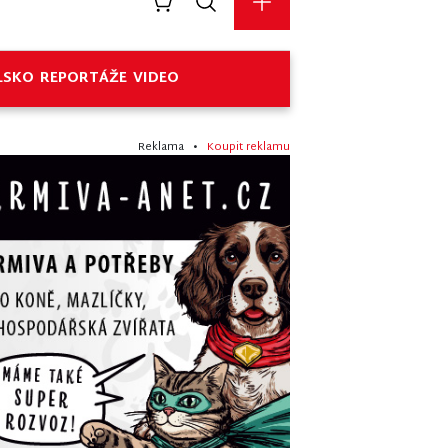
LSKO
REPORTÁŽE
VIDEO
Reklama •
Koupit reklamu