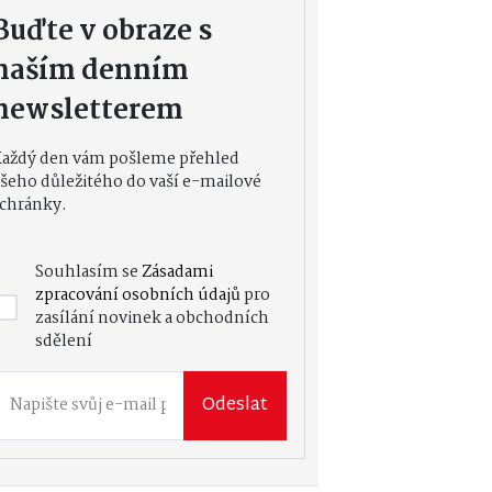
Buďte v obraze s
naším denním
newsletterem
Každý den vám pošleme přehled
šeho důležitého do vaší e-mailové
chránky.
Souhlasím se
Zásadami
zpracování osobních údajů
pro
zasílání novinek a obchodních
sdělení
Odeslat