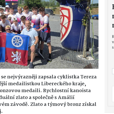
v
s
se nejvýrazněji zapsala cyklistka Tereza
nější medailistkou Libereckého kraje,
 bronzovou medaili. Rychlostní kanoista
uální zlato a společně s Amálií
ém závodě. Zlato a týmový bronz získal
j.