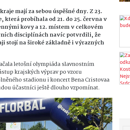
kraje mají za sebou úspěšné dny. Z 23.
, která probíhala od 21. do 25. června v
 cennými kovy a 12. místem v celkovém
ních disciplínách navíc potvrdili, že
i stojí na široké základně i výrazných
ačala letošní olympiáda slavnostním
stup krajských výprav po vzoru
lněného stadionu i koncert Bena Cristovaa
udou účastníci ještě dlouho vzpomínat.