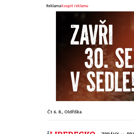
Reklama
Koupit reklamu
Čt 6. 8., Oldřiška