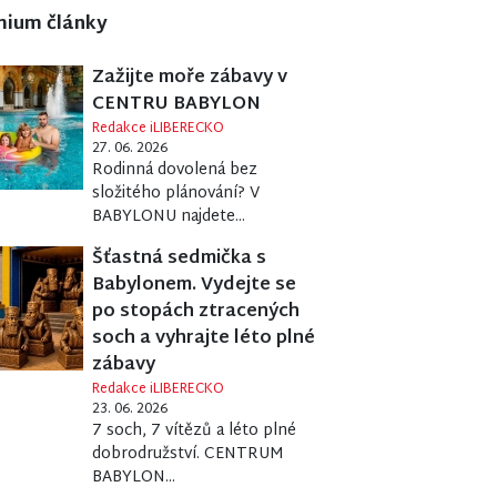
mium články
Zažijte moře zábavy v
CENTRU BABYLON
Redakce iLIBERECKO
27. 06. 2026
Rodinná dovolená bez
složitého plánování? V
BABYLONU najdete...
Šťastná sedmička s
Babylonem. Vydejte se
po stopách ztracených
soch a vyhrajte léto plné
zábavy
Redakce iLIBERECKO
23. 06. 2026
7 soch, 7 vítězů a léto plné
dobrodružství. CENTRUM
BABYLON...