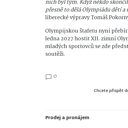
nich byl tým. Když někdo skončil,
přesně to dělá Olympiádu dětí a
liberecké výpravy Tomáš Pokorn
Olympijskou štafetu nyní přebírá
ledna 2027 hostit XII. zimní Oly
mladých sportovců se zde předst
soutěži.
0
Chcete přispět d
Prodej a pronájem