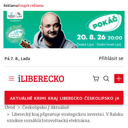
Reklama
Koupit reklamu
Přihlásit se
Pá 7. 8., Lada
AKTUÁLNĚ
KRIMI
KRAJ
LIBERECKO
ČESKOLIPSKO
JABL
/
Úvod
Českolipsko
Aktuálně
Liberecký kraj připravuje strategickou investici. V Ralsku
vznikne rozsáhlá fotovoltaická elektrárna