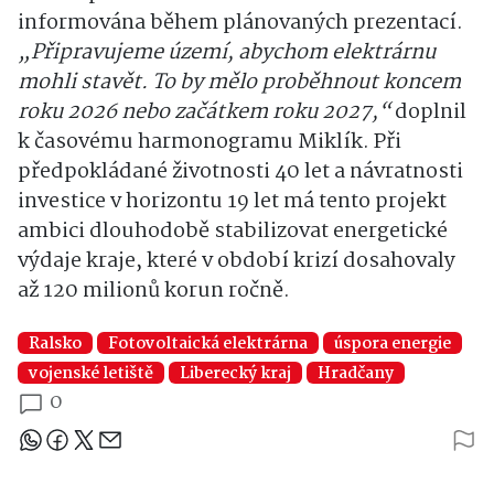
informována během plánovaných prezentací.
„Připravujeme území, abychom elektrárnu
mohli stavět. To by mělo proběhnout koncem
roku 2026 nebo začátkem roku 2027,“
doplnil
k časovému harmonogramu Miklík. Při
předpokládané životnosti 40 let a návratnosti
investice v horizontu 19 let má tento projekt
ambici dlouhodobě stabilizovat energetické
výdaje kraje, které v období krizí dosahovaly
až 120 milionů korun ročně.
Ralsko
Fotovoltaická elektrárna
úspora energie
vojenské letiště
Liberecký kraj
Hradčany
0
Sdílejte článek