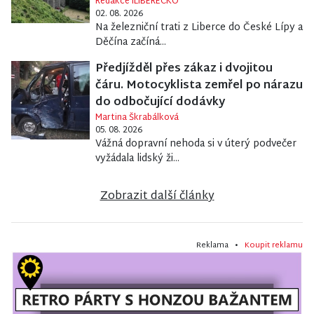
Redakce iLIBERECKO
02. 08. 2026
Na železniční trati z Liberce do České Lípy a
Děčína začíná...
Předjížděl přes zákaz i dvojitou
čáru. Motocyklista zemřel po nárazu
do odbočující dodávky
Martina Škrabálková
05. 08. 2026
Vážná dopravní nehoda si v úterý podvečer
vyžádala lidský ži...
Zobrazit další články
Reklama •
Koupit reklamu