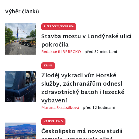
Výběr článků
LIBERECKO
/
DOPRAVA
Stavba mostu v Londýnské ulici
pokročila
Redakce iLIBERECKO
– před 32 minutami
KRIMI
Zloděj vykradl vůz Horské
služby, záchranářům odnesl
zdravotnický batoh i lezecké
vybavení
Martina Škrabálková
– před 12 hodinami
ČESKOLIPSKO
Českolipsko má novou studii