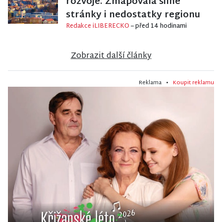
rozvoje. Zmapovala silné
stránky i nedostatky regionu
Redakce iLIBERECKO
– před 14 hodinami
Zobrazit další články
Reklama •
Koupit reklamu