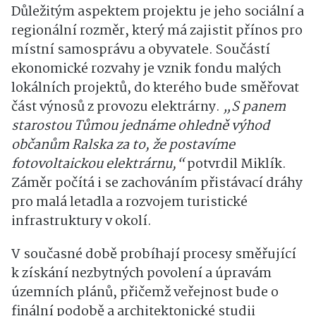
Důležitým aspektem projektu je jeho sociální a
regionální rozměr, který má zajistit přínos pro
místní samosprávu a obyvatele. Součástí
ekonomické rozvahy je vznik fondu malých
lokálních projektů, do kterého bude směřovat
část výnosů z provozu elektrárny.
„S panem
starostou Tůmou jednáme ohledně výhod
občanům Ralska za to, že postavíme
fotovoltaickou elektrárnu,“
potvrdil Miklík.
Záměr počítá i se zachováním přistávací dráhy
pro malá letadla a rozvojem turistické
infrastruktury v okolí.
V současné době probíhají procesy směřující
k získání nezbytných povolení a úpravám
územních plánů, přičemž veřejnost bude o
finální podobě a architektonické studii