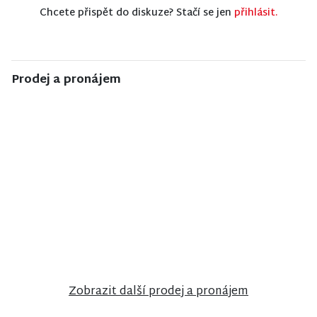
Chcete přispět do diskuze? Stačí se jen
přihlásit.
Prodej a pronájem
NISA CENTRUM
NISA CENTRUM
NISA CENTRUM
reality
reality
reality
Prodej
Prodej
Prodej
rodinného
ubytovacího
rodinného
domu v
zařízení v
domu ve
Poniklé
Janově nad
Velkých
Nisou
Hamrech
Zobrazit další prodej a pronájem