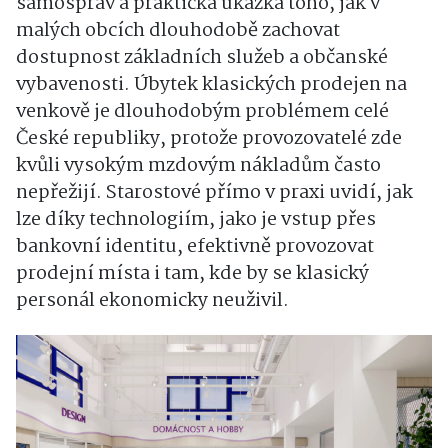
samospráv a praktická ukázka toho, jak v
malých obcích dlouhodobě zachovat
dostupnost základních služeb a občanské
vybavenosti. Úbytek klasických prodejen na
venkově je dlouhodobým problémem celé
České republiky, protože provozovatelé zde
kvůli vysokým mzdovým nákladům často
nepřežijí. Starostové přímo v praxi uvidí, jak
lze díky technologiím, jako je vstup přes
bankovní identitu, efektivně provozovat
prodejní místa i tam, kde by se klasický
personál ekonomicky neuživil.