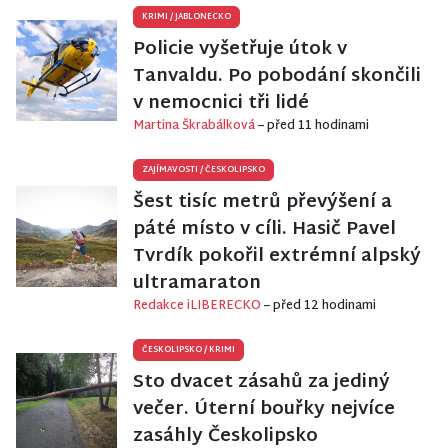
KRIMI
/
JABLONECKO
Policie vyšetřuje útok v
Tanvaldu. Po pobodání skončili
v nemocnici tři lidé
Martina Škrabálková
– před 11 hodinami
ZAJÍMAVOSTI
/
ČESKOLIPSKO
Šest tisíc metrů převýšení a
páté místo v cíli. Hasič Pavel
Tvrdík pokořil extrémní alpský
ultramaraton
Redakce iLIBERECKO
– před 12 hodinami
ČESKOLIPSKO
/
KRIMI
Sto dvacet zásahů za jediný
večer. Úterní bouřky nejvíce
zasáhly Českolipsko