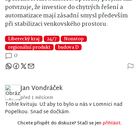
potvrzuje, že investice do chytrých řešení a
automatizace mají zásadní smysl především
při stabilizaci venkovského prostoru.
Liberecký kraj
24/7
Nonstop
regionální produkt
budova D
0
Sdílejte článek
Jan Vondráček
před 1 měsícem
Tohle kvituju. Už aby to bylo u nás v Lomnici nad
Popelkou. Snad se dočkám.
Chcete přispět do diskuze? Stačí se jen
přihlásit.