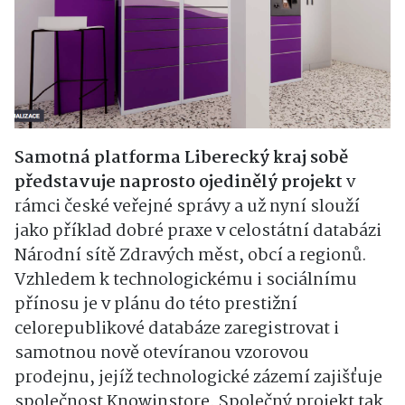
Samotná platforma Liberecký kraj sobě
představuje naprosto ojedinělý projekt
v
rámci české veřejné správy a už nyní slouží
jako příklad dobré praxe v celostátní databázi
Národní sítě Zdravých měst, obcí a regionů.
Vzhledem k technologickému i sociálnímu
přínosu je v plánu do této prestižní
celorepublikové databáze zaregistrovat i
samotnou nově otevíranou vzorovou
prodejnu, jejíž technologické zázemí zajišťuje
společnost Knowinstore. Společný projekt tak