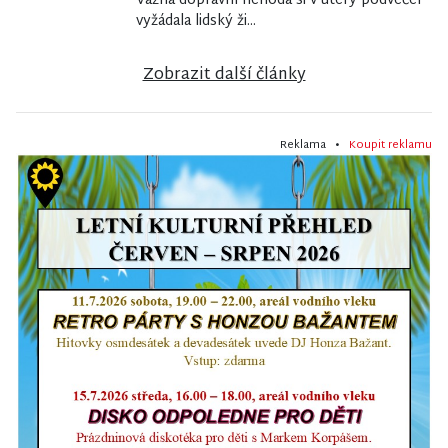
Vážná dopravní nehoda si v úterý podvečer
vyžádala lidský ži...
Zobrazit další články
Reklama •
Koupit reklamu