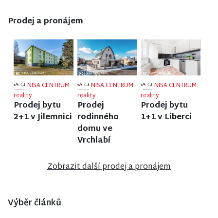
Prodej a pronájem
NISA CENTRUM
NISA CENTRUM
NISA CENTRUM
reality
reality
reality
Prodej bytu
Prodej
Prodej bytu
2+1 v Jilemnici
rodinného
1+1 v Liberci
domu ve
Vrchlabí
Zobrazit další prodej a pronájem
Výběr článků