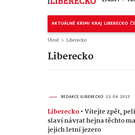
ZPRÁVY
PR
AKTUÁLNĚ
KRIMI
KRAJ
LIBERECKO
Č
Úvod
Liberecko
Liberecko
REDAKCE ILIBERECKO
22. 04. 2023
Liberecko
•
Vítejte zpět, pe
slaví návrat hejna těchto m
jejich letní jezero