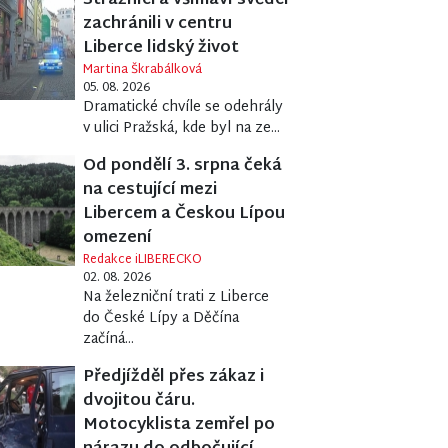
Strážníci a všímaví svědci
zachránili v centru
Liberce lidský život
Martina Škrabálková
05. 08. 2026
Dramatické chvíle se odehrály
v ulici Pražská, kde byl na ze...
Od pondělí 3. srpna čeká
na cestující mezi
Libercem a Českou Lípou
omezení
Redakce iLIBERECKO
02. 08. 2026
Na železniční trati z Liberce
do České Lípy a Děčína
začíná...
Předjížděl přes zákaz i
dvojitou čáru.
Motocyklista zemřel po