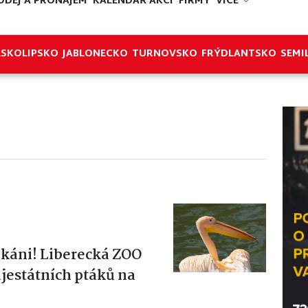
ODEJ A PRONÁJEM
KALENDÁŘ AKCÍ
FIRMY
VÍCE
ESKOLIPSKO
JABLONECKO
TURNOVSKO
FRÝDLANTSKO
SEMI
likáni! Liberecká ZOO
ajestátních ptáků na