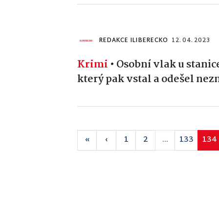
REDAKCE ILIBERECKO
12. 04. 2023
Krimi
•
Osobní vlak u stanic
který pak vstal a odešel n
«
‹
1
2
...
133
134