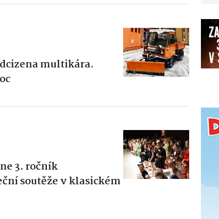
odcizena multikára.
moc
ne 3. ročník
ční soutěže v klasickém