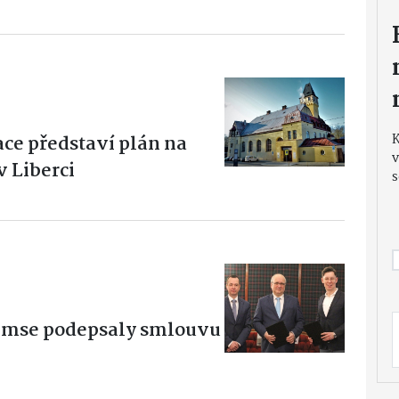
ce představí plán na
v
v Liberci
s
emse podepsaly smlouvu