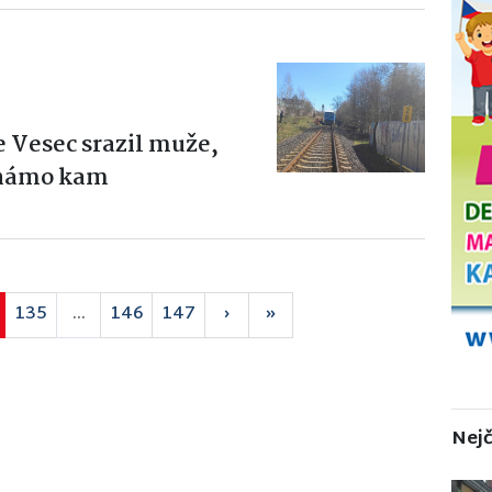
e Vesec srazil muže,
eznámo kam
135
...
146
147
›
»
Nejč