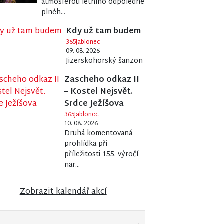
atmosférou letního odpoledne
plnéh...
Kdy už tam budem
365Jablonec
09. 08. 2026
Jizerskohorský šanzon
Zascheho odkaz II
– Kostel Nejsvět.
Srdce Ježíšova
365Jablonec
10. 08. 2026
Druhá komentovaná
prohlídka při
příležitosti 155. výročí
nar...
Zobrazit kalendář akcí