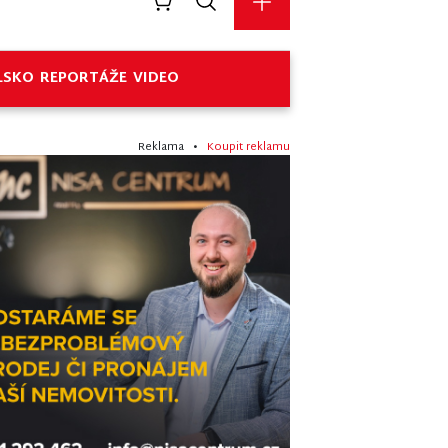
LSKO
REPORTÁŽE
VIDEO
Reklama •
Koupit reklamu