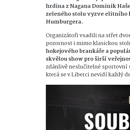
hrdina z Nagana Dominik Haše
zeleného stolu vyzve elitníh
Humburgera.
Organizátoři vsadili na střet dvo
pozornost i mimo klasickou sto
hokejového brankáře a populár
skvělou show pro širší veřejno
zdánlivě neslučitelné sportovn
která se v Liberci nevidí každý d