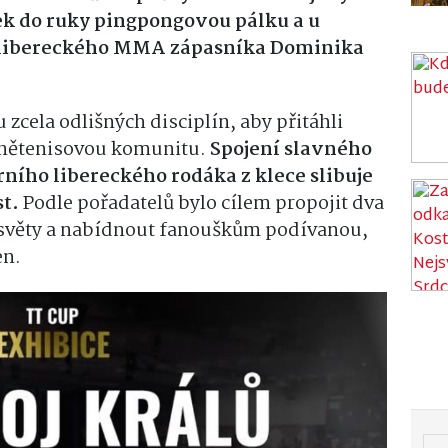
k do ruky pingpongovou pálku a u
o libereckého MMA zápasníka Dominika
u zcela odlišných disciplín, aby přitáhli
lnětenisovou komunitu.
Spojení slavného
ního libereckého rodáka z klece slibuje
st.
Podle pořadatelů bylo cílem propojit dva
í světy a nabídnout fanouškům podívanou,
en.