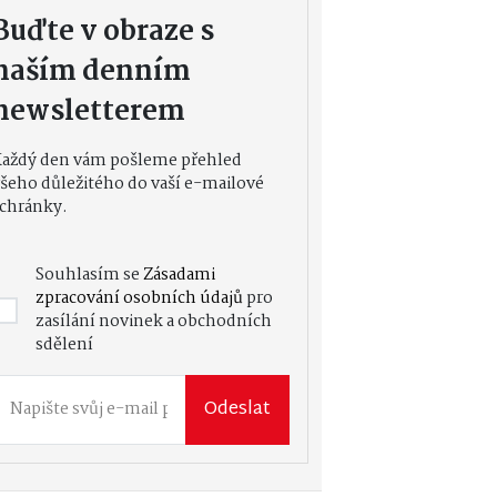
Buďte v obraze s
naším denním
newsletterem
Každý den vám pošleme přehled
šeho důležitého do vaší e-mailové
chránky.
Souhlasím se
Zásadami
zpracování osobních údajů
pro
zasílání novinek a obchodních
sdělení
Odeslat