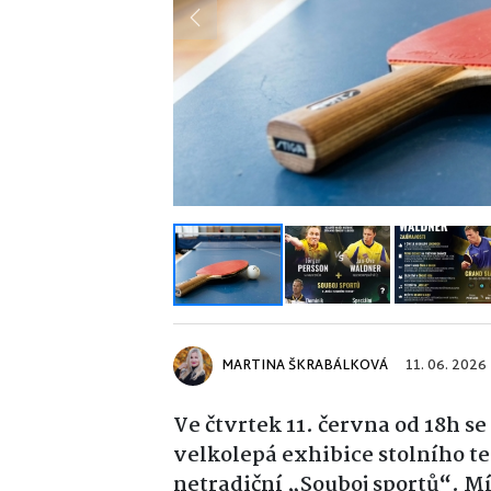
Previous
MARTINA ŠKRABÁLKOVÁ
11. 06. 2026
Ve čtvrtek 11. června od 18h s
velkolepá exhibice stolního t
netradiční „Souboj sportů“. M