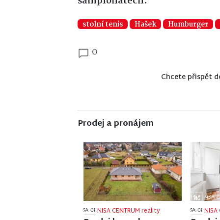
šampionátech.
stolní tenis
Hašek
Humburger
0
Chcete přispět d
Prodej a pronájem
NISA CENTRUM reality
NISA 