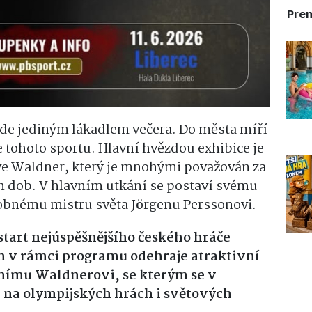
Pre
e jediným lákadlem večera. Do města míří
e tohoto sportu. Hlavní hvězdou exhibice je
ve Waldner, který je mnohými považován za
ch dob. V hlavním utkání se postaví svému
sobnému mistru světa Jörgenu Perssonovi.
start nejúspěšnějšího českého hráče
n v rámci programu odehraje atraktivní
nímu Waldnerovi, se kterým se v
 na olympijských hrách i světových