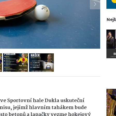
Next
Nejb
e ve Sportovní hale Dukla uskuteční
enisu, jejímž hlavním tahákem bude
ísto betonů a lapačky vezme hokejový