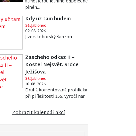
atmosférou letního odpoledne
plnéh...
Kdy už tam budem
365Jablonec
09. 08. 2026
Jizerskohorský šanzon
Zascheho odkaz II –
Kostel Nejsvět. Srdce
Ježíšova
365Jablonec
10. 08. 2026
Druhá komentovaná prohlídka
při příležitosti 155. výročí nar...
Zobrazit kalendář akcí