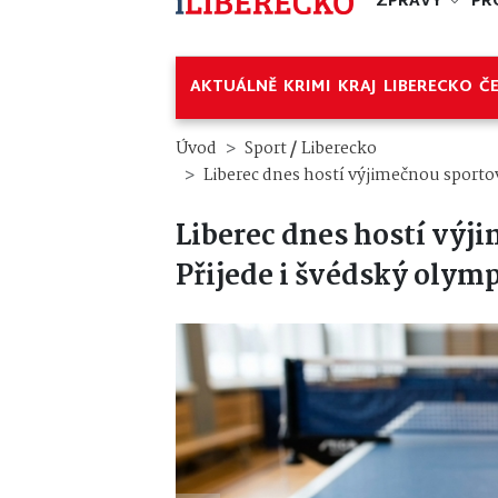
ZPRÁVY
PR
AKTUÁLNĚ
KRIMI
KRAJ
LIBERECKO
Č
/
Úvod
Sport
Liberecko
Liberec dnes hostí výjimečnou sportov
Liberec dnes hostí výj
Přijede i švédský olym