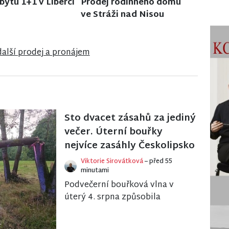
 rodinného domu
Prodej rodinného domu
dlantu
v Semilech
další prodej a pronájem
Sto dvacet zásahů za jediný
večer. Úterní bouřky
nejvíce zasáhly Českolipsko
Viktorie Sirovátková
– před 55
minutami
Podvečerní bouřková vlna v
úterý 4. srpna způsobila
komplikace především v
západní části Libereckého