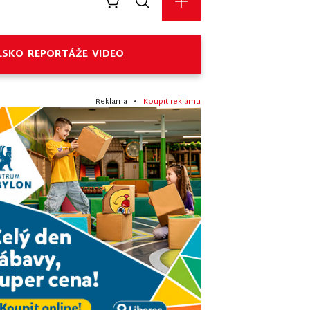
LSKO
REPORTÁŽE
VIDEO
Reklama •
Koupit reklamu