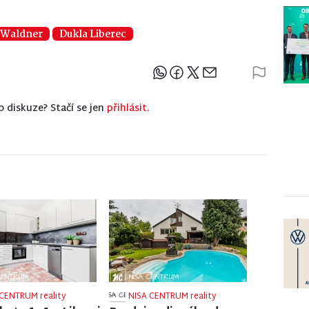
Waldner
Dukla Liberec
Sdílejte článek
o diskuze? Stačí se jen
přihlásit.
CENTRUM reality
NISA CENTRUM reality