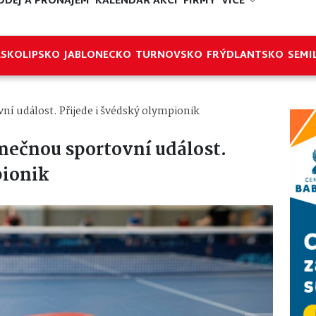
ODEJ A PRONÁJEM
KALENDÁŘ AKCÍ
FIRMY
VÍCE
ESKOLIPSKO
JABLONECKO
TURNOVSKO
FRÝDLANTSKO
SEMI
ní událost. Přijede i švédský olympionik
imečnou sportovní událost.
pionik