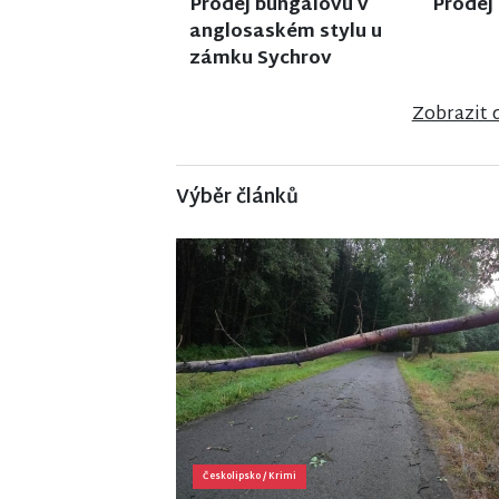
Prodej rodinného domu
Prodej
v Jiřetíně pod Bukovou
ve Frý
Zobrazit 
Výběr článků
Českolipsko
/
Krimi