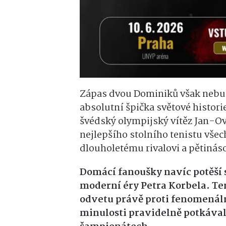
Zápas dvou Dominiků však nebud
absolutní špička světové histori
švédský olympijský vítěz Jan-O
nejlepšího stolního tenistu vše
dlouholetému rivalovi a pětiná
Domácí fanoušky navíc potěší 
moderní éry Petra Korbela. Te
odvetu právě proti fenomenál
minulosti pravidelně potkával