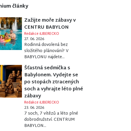
mium články
Zažijte moře zábavy v
CENTRU BABYLON
Redakce iLIBERECKO
27. 06. 2026
Rodinná dovolená bez
složitého plánování? V
BABYLONU najdete...
Šťastná sedmička s
Babylonem. Vydejte se
po stopách ztracených
soch a vyhrajte léto plné
zábavy
Redakce iLIBERECKO
23. 06. 2026
7 soch, 7 vítězů a léto plné
dobrodružství. CENTRUM
BABYLON...