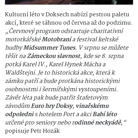
Kulturní léto v Doksech nabízí pestrou paletu
akcí, které se táhnou od června až do podzimu.
„Červnový program odstartuje charitativní
motorkářské
Motobraní
a festival keltské
hudby
Midsummer Tunes
. V srpnu se můžete
těšit na
Zámeckou slavnost
, kde se 8. srpna
potká Karel IV., Karel Hynek Mácha a
Waldštejni. Je to historická akce, která k
zámku patří a bude protkána historickými
osobnostmi i šermířskými vystoupeními.
Závěr léta pak bude patřit štafetovým
závodům
Euro hry Doksy
,
vinařskému
odpoledni
s hotelem Port a akci
Babí léto
určené pro seniory nebo r
odinné neckyádě
,“
popisuje Petr Hozák