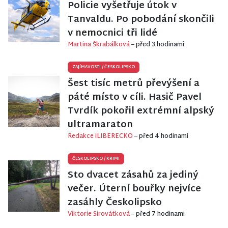
Policie vyšetřuje útok v
Tanvaldu. Po pobodání skončili
v nemocnici tři lidé
Martina Škrabálková
– před 3 hodinami
ZAJÍMAVOSTI
/
ČESKOLIPSKO
Šest tisíc metrů převýšení a
páté místo v cíli. Hasič Pavel
Tvrdík pokořil extrémní alpský
ultramaraton
Redakce iLIBERECKO
– před 4 hodinami
ČESKOLIPSKO
/
KRIMI
Sto dvacet zásahů za jediný
večer. Úterní bouřky nejvíce
zasáhly Českolipsko
Viktorie Sirovátková
– před 7 hodinami