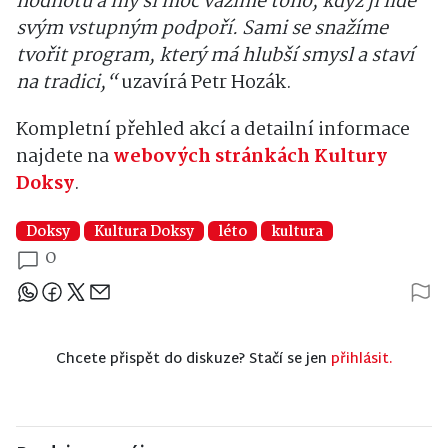
hodnotu a my si moc vážíme toho, když ji lidé
svým vstupným podpoří. Sami se snažíme
tvořit program, který má hlubší smysl a staví
na tradici,“
uzavírá Petr Hozák.
Kompletní přehled akcí a detailní informace
najdete na
webových stránkách Kultury
Doksy
.
Doksy
Kultura Doksy
léto
kultura
0
Sdílejte článek
Chcete přispět do diskuze? Stačí se jen
přihlásit.