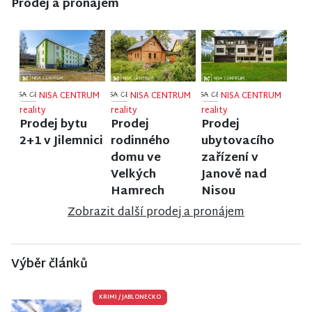
Prodej a pronájem
NISA CENTRUM
NISA CENTRUM
NISA CENTRUM
reality
reality
reality
Prodej bytu
Prodej
Prodej
2+1 v Jilemnici
rodinného
ubytovacího
domu ve
zařízení v
Velkých
Janově nad
Hamrech
Nisou
Zobrazit další prodej a pronájem
Výběr článků
KRIMI
/
JABLONECKO