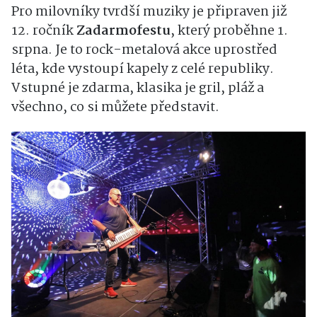
Pro milovníky tvrdší muziky je připraven již
12. ročník
Zadarmofestu
, který proběhne 1.
srpna. Je to rock-metalová akce uprostřed
léta, kde vystoupí kapely z celé republiky.
Vstupné je zdarma, klasika je gril, pláž a
všechno, co si můžete představit.