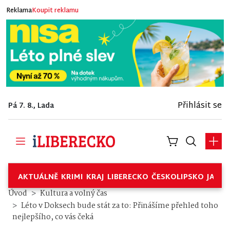
Reklama
Koupit reklamu
Přihlásit se
Pá 7. 8., Lada
AKTUÁLNĚ
KRIMI
KRAJ
LIBERECKO
ČESKOLIPSKO
JABL
Úvod
Kultura a volný čas
Léto v Doksech bude stát za to: Přinášíme přehled toho
nejlepšího, co vás čeká