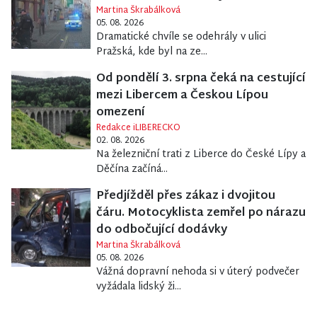
Martina Škrabálková
05. 08. 2026
Dramatické chvíle se odehrály v ulici
Pražská, kde byl na ze...
Od pondělí 3. srpna čeká na cestující
mezi Libercem a Českou Lípou
omezení
Redakce iLIBERECKO
02. 08. 2026
Na železniční trati z Liberce do České Lípy a
Děčína začíná...
Předjížděl přes zákaz i dvojitou
čáru. Motocyklista zemřel po nárazu
do odbočující dodávky
Martina Škrabálková
05. 08. 2026
Vážná dopravní nehoda si v úterý podvečer
vyžádala lidský ži...