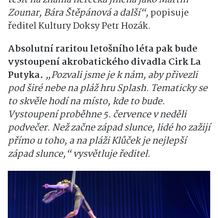
těšit na známá herecká jména jako Martin
Zounar, Bára Štěpánová a další“,
popisuje
ředitel Kultury Doksy Petr Hozák.
Absolutní raritou letošního léta pak bude
vystoupení akrobatického divadla Cirk La
Putyka.
„Pozvali jsme je k nám, aby přivezli
pod širé nebe na pláž hru Splash. Tematicky se
to skvěle hodí na místo, kde to bude.
Vystoupení proběhne 5. července v neděli
podvečer. Než začne západ slunce, lidé ho zažijí
přímo u toho, a na pláži Klůček je nejlepší
západ slunce,“ vysvětluje ředitel.