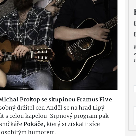
v
s
Michal Prokop se skupinou Framus Five
.
obný držitel cen Anděl se na hrad Lipý
rát s celou kapelou. Srpnový program pak
sničkáře
Pokáče
, který si získal tisíce
 a osobitým humorem.