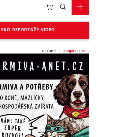
LSKO
REPORTÁŽE
VIDEO
Reklama •
Koupit reklamu