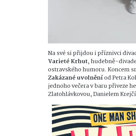
Na své si přijdou i příznivci div
Varieté Krhut
, hudebně-divade
ostravského humoru. Koncem sr
Zakázané uvolnění
od Petra Ko
jednoho večera v baru přiveze h
Zlatohlávkovou, Danielem Krej