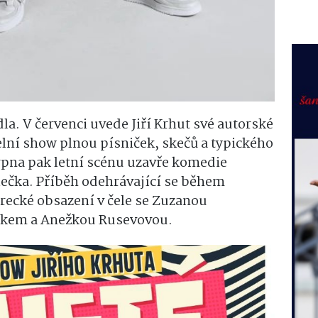
adla. V červenci uvede Jiří Krhut své autorské
lní show plnou písniček, skečů a typického
pna pak letní scénu uzavře komedie
lečka. Příběh odehrávající se během
erecké obsazení v čele se Zuzanou
číkem a Anežkou Rusevovou.