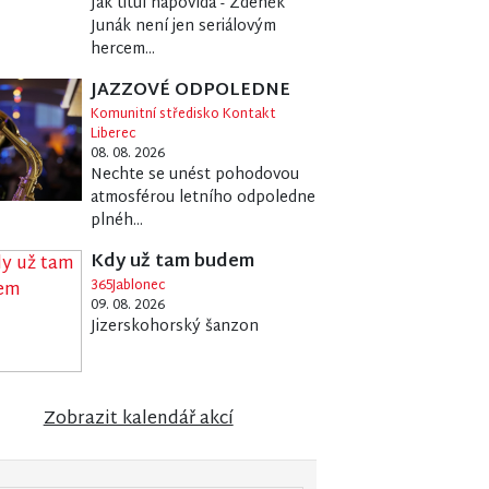
Jak titul napovídá - Zdeněk
Junák není jen seriálovým
hercem...
JAZZOVÉ ODPOLEDNE
Komunitní středisko Kontakt
Liberec
08. 08. 2026
Nechte se unést pohodovou
atmosférou letního odpoledne
plnéh...
Kdy už tam budem
365Jablonec
09. 08. 2026
Jizerskohorský šanzon
Zobrazit kalendář akcí