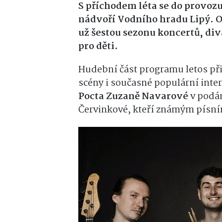
S příchodem léta se do provozu
nádvoří Vodního hradu Lipý. O
už šestou sezonu koncertů, div
pro děti.
Hudební část programu letos př
scény i současné populární inte
Pocta Zuzaně Navarové
v podá
Červinkové, kteří známým písním