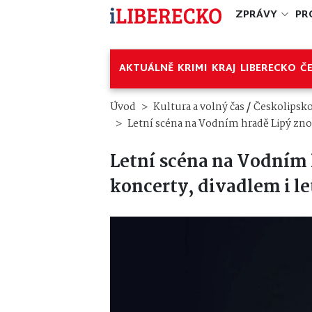
ZPRÁVY
PR
AKTUÁLNĚ
KRIMI
KRAJ
LIBERECKO
Č
/
Úvod
Kultura a volný čas
Českolipsk
Letní scéna na Vodním hradě Lipý zno
Letní scéna na Vodním 
koncerty, divadlem i l