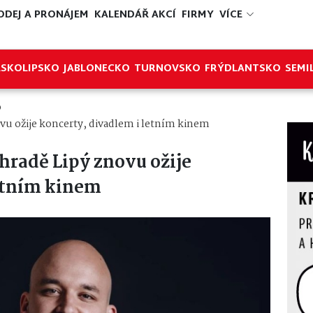
ODEJ A PRONÁJEM
KALENDÁŘ AKCÍ
FIRMY
VÍCE
ESKOLIPSKO
JABLONECKO
TURNOVSKO
FRÝDLANTSKO
SEMI
o
vu ožije koncerty, divadlem i letním kinem
hradě Lipý znovu ožije
etním kinem