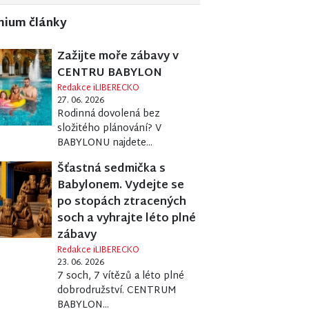
mium články
Zažijte moře zábavy v
CENTRU BABYLON
Redakce iLIBERECKO
27. 06. 2026
Rodinná dovolená bez
složitého plánování? V
BABYLONU najdete...
Šťastná sedmička s
Babylonem. Vydejte se
po stopách ztracených
soch a vyhrajte léto plné
zábavy
Redakce iLIBERECKO
23. 06. 2026
7 soch, 7 vítězů a léto plné
dobrodružství. CENTRUM
BABYLON...