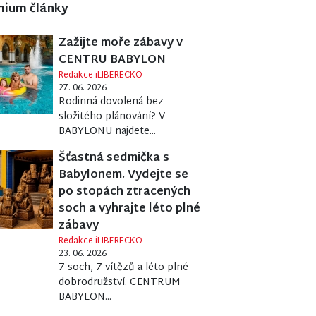
mium články
Zažijte moře zábavy v
CENTRU BABYLON
Redakce iLIBERECKO
27. 06. 2026
Rodinná dovolená bez
složitého plánování? V
BABYLONU najdete...
Šťastná sedmička s
Babylonem. Vydejte se
po stopách ztracených
soch a vyhrajte léto plné
zábavy
Redakce iLIBERECKO
23. 06. 2026
7 soch, 7 vítězů a léto plné
dobrodružství. CENTRUM
BABYLON...