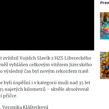
Pre
et zvítězil Vojtěch Slavík z HZS Libereckého
rovněž vyhlášen celkovým vítězem Jizerského
ho výsledný čas byl novým rekordem tratě.
 byli úspěšní i v kategorii muži nad 35 let
5 najetých kilometrů – skvěle absolvoval
í příčce.
g. Veronika Klášterková