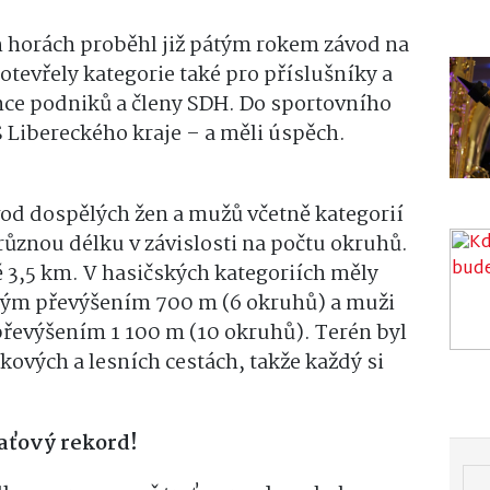
 horách proběhl již pátým rokem závod na
otevřely kategorie také pro příslušníky a
ce podniků a členy SDH. Do sportovního
ZS Libereckého kraje – a měli úspěch.
vod dospělých žen a mužů včetně kategorií
 různou délku v závislosti na počtu okruhů.
ě 3,5 km. V hasičských kategoriích měly
ovým převýšením 700 m (6 okruhů) a muži
 převýšením 1 100 m (10 okruhů). Terén byl
kových a lesních cestách, takže každý si
raťový rekord!