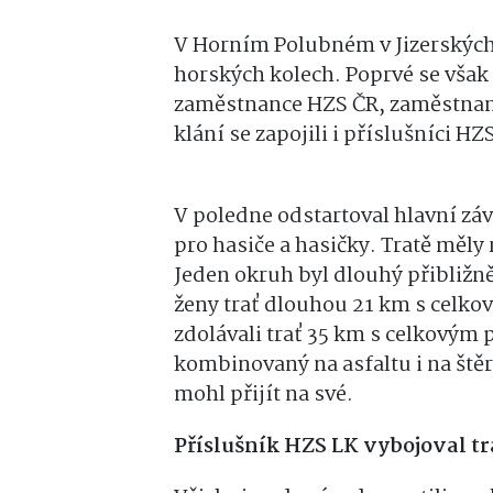
V Horním Polubném v Jizerských
horských kolech. Poprvé se však 
zaměstnance HZS ČR, zaměstnan
klání se zapojili i příslušníci H
V poledne odstartoval hlavní zá
pro hasiče a hasičky. Tratě měly
Jeden okruh byl dlouhý přibližn
ženy trať dlouhou 21 km s celk
zdolávali trať 35 km s celkovým
kombinovaný na asfaltu i na štěr
mohl přijít na své.
Příslušník HZS LK vybojoval t