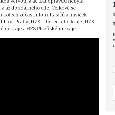
lkou vervou, a ač trať opravdu nebyla
tí a až do zdárného cíle. Celkově se
 kolech zúčastnilo 11 hasičů a hasiček
 hl. m. Prahy, HZS Libereckého kraje, HZS
ého kraje a HZS Plzeňského kraje.
v
s