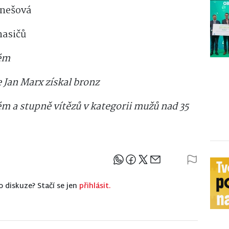
enešová
hasičů
ném
 Jan Marx získal bronz
m a stupně vítězů v kategorii mužů nad 35
Sdílejte článek
o diskuze? Stačí se jen
přihlásit.