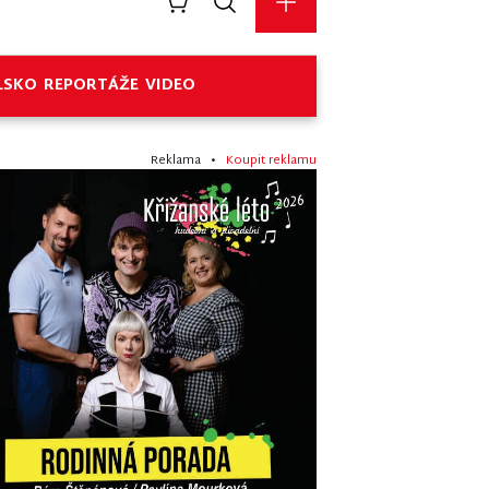
LSKO
REPORTÁŽE
VIDEO
Reklama •
Koupit reklamu