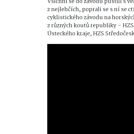
Všichni se do závodu pustili s ve
z nejlehčích, poprali se s ní se c
cyklistického závodu na horských
z různých koutů republiky – HZS
Ústeckého kraje, HZS Středočesk