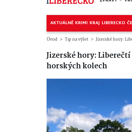
ZPRÁVY
PR
AKTUÁLNĚ
KRIMI
KRAJ
LIBERECKO
Č
Úvod
Tip na výlet
Jizerské hory: Li
Jizerské hory: Liberečt
horských kolech