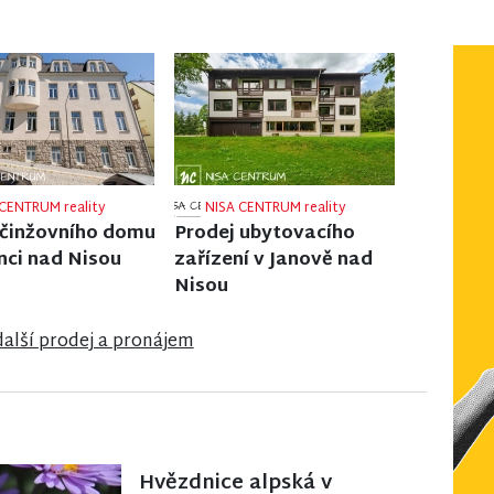
CENTRUM reality
NISA CENTRUM reality
 rodinného domu
Prodej bytu 2+1 v
dlantu
Jilemnici
další prodej a pronájem
Hvězdnice alpská v