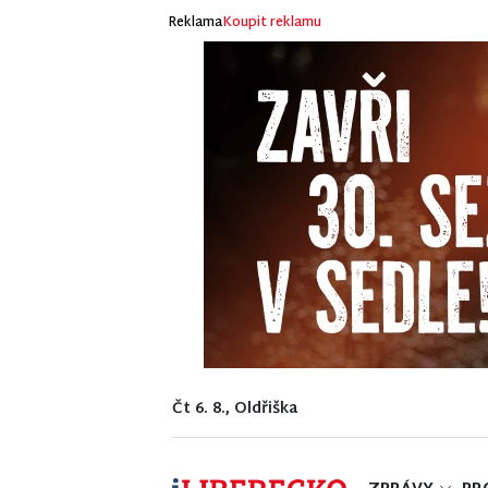
Reklama
Koupit reklamu
Čt 6. 8., Oldřiška