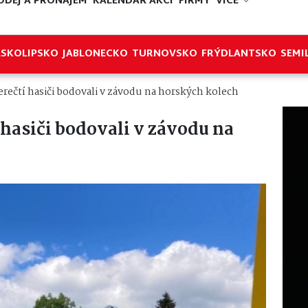
ODEJ A PRONÁJEM
KALENDÁŘ AKCÍ
FIRMY
VÍCE
ESKOLIPSKO
JABLONECKO
TURNOVSKO
FRÝDLANTSKO
SEMI
berečtí hasiči bodovali v závodu na horských kolech
í hasiči bodovali v závodu na