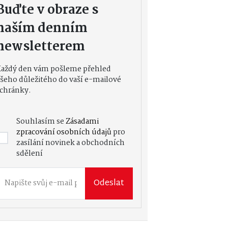
Buďte v obraze s
naším denním
newsletterem
Každý den vám pošleme přehled
šeho důležitého do vaší e-mailové
chránky.
Souhlasím se
Zásadami
zpracování osobních údajů
pro
zasílání novinek a obchodních
sdělení
Odeslat