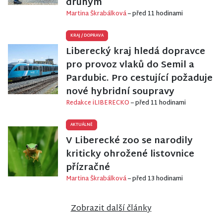
druhým
Martina Škrabálková
– před 11 hodinami
KRAJ
/
DOPRAVA
Liberecký kraj hledá dopravce
pro provoz vlaků do Semil a
Pardubic. Pro cestující požaduje
nové hybridní soupravy
Redakce iLIBERECKO
– před 11 hodinami
AKTUÁLNĚ
V Liberecké zoo se narodily
kriticky ohrožené listovnice
přízračné
Martina Škrabálková
– před 13 hodinami
Zobrazit další články