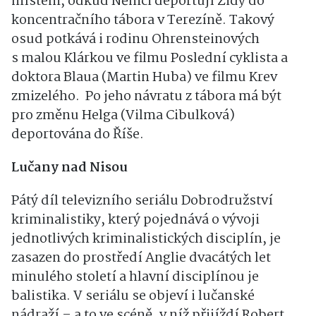
místem, odkud Němci deportují Židy do
koncentračního tábora v Terezíně. Takový
osud potkává i rodinu Ohrensteinových
s malou Klárkou ve filmu Poslední cyklista a
doktora Blaua (Martin Huba) ve filmu Krev
zmizelého. Po jeho návratu z tábora má být
pro změnu Helga (Vilma Cibulková)
deportována do Říše.
Lučany nad Nisou
Pátý díl televizního seriálu Dobrodružství
kriminalistiky, který pojednává o vývoji
jednotlivých kriminalistických disciplín, je
zasazen do prostředí Anglie dvacátých let
minulého století a hlavní disciplínou je
balistika. V seriálu se objeví i lučanské
nádraží – a to ve scéně, v níž přijíždí Robert