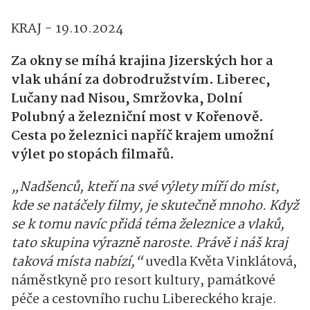
KRAJ - 19.10.2024
Za okny se míhá krajina Jizerských hor a
vlak uhání za dobrodružstvím. Liberec,
Lučany nad Nisou, Smržovka, Dolní
Polubný a železniční most v Kořenově.
Cesta po železnici napříč krajem umožní
výlet po stopách filmařů.
„Nadšenců, kteří na své výlety míří do míst,
kde se natáčely filmy, je skutečně mnoho. Když
se k tomu navíc přidá téma železnice a vlaků,
tato skupina výrazně naroste. Právě i náš kraj
taková místa nabízí,“
uvedla Květa Vinklátová,
náměstkyně pro resort kultury, památkové
péče a cestovního ruchu Libereckého kraje.