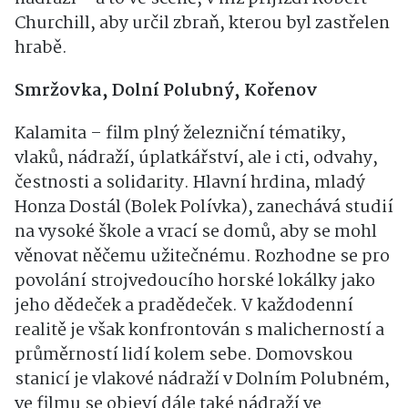
Churchill, aby určil zbraň, kterou byl zastřelen
hrabě.
Smržovka, Dolní Polubný, Kořenov
Kalamita – film plný železniční tématiky,
vlaků, nádraží, úplatkářství, ale i cti, odvahy,
čestnosti a solidarity. Hlavní hrdina, mladý
Honza Dostál (Bolek Polívka), zanechává studií
na vysoké škole a vrací se domů, aby se mohl
věnovat něčemu užitečnému. Rozhodne se pro
povolání strojvedoucího horské lokálky jako
jeho dědeček a pradědeček. V každodenní
realitě je však konfrontován s malicherností a
průměrností lidí kolem sebe. Domovskou
stanicí je vlakové nádraží v Dolním Polubném,
ve filmu se objeví dále také nádraží ve