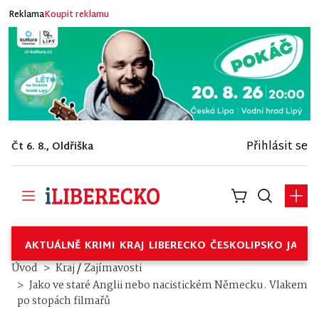
Reklama
Koupit reklamu
Přihlásit se
Čt 6. 8., Oldřiška
AKTUÁLNĚ
KRIMI
KRAJ
LIBERECKO
ČESKOLIPSKO
JABL
/
Úvod
Kraj
Zajímavosti
Jako ve staré Anglii nebo nacistickém Německu. Vlakem
po stopách filmařů