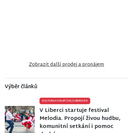
NISA CENTRUM
NISA CENTRUM
NISA CENTRUM
reality
reality
reality
Prodej
Prodej bytu
Prodej
rodinného
2+1 v Jilemnici
rodinného
domu v
domu v
Semilech
Jiřetíně pod
Bukovou
Zobrazit další prodej a pronájem
Výběr článků
KULTURA A VOLNÝ ČAS
/
LIBERECKO
V Liberci startuje festival
Melodia. Propojí živou hudbu,
komunitní setkání i pomoc