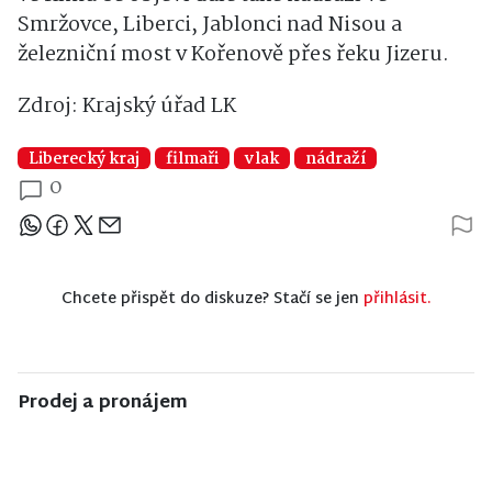
Smržovce, Liberci, Jablonci nad Nisou a
železniční most v Kořenově přes řeku Jizeru.
Zdroj: Krajský úřad LK
Liberecký kraj
filmaři
vlak
nádraží
0
Sdílejte článek
Chcete přispět do diskuze? Stačí se jen
přihlásit.
Prodej a pronájem