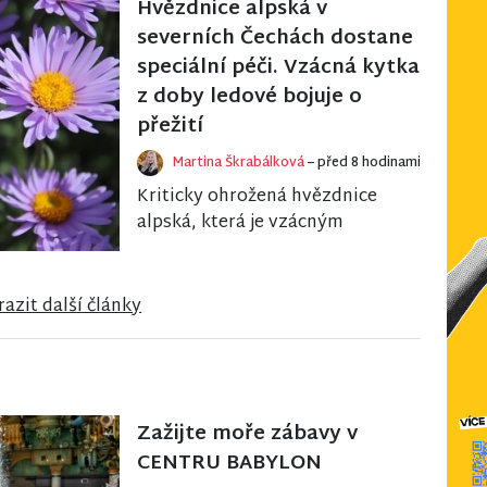
Hvězdnice alpská v
severních Čechách dostane
speciální péči. Vzácná kytka
z doby ledové bojuje o
přežití
Martina Škrabálková
– před 8 hodinami
Kriticky ohrožená hvězdnice
alpská, která je vzácným
pozůstatkem poslední doby
ledové, se v severních Čechách
potýká s úbytkem. V...
azit další články
Zažijte moře zábavy v
CENTRU BABYLON