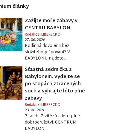
mium články
Zažijte moře zábavy v
CENTRU BABYLON
Redakce iLIBERECKO
27. 06. 2026
Rodinná dovolená bez
složitého plánování? V
BABYLONU najdete...
Šťastná sedmička s
Babylonem. Vydejte se
po stopách ztracených
soch a vyhrajte léto plné
zábavy
Redakce iLIBERECKO
23. 06. 2026
7 soch, 7 vítězů a léto plné
dobrodružství. CENTRUM
BABYLON...