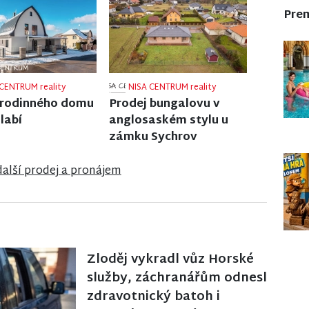
Pre
CENTRUM reality
NISA CENTRUM reality
 ubytovacího
Prodej rodinného domu
í v Janově nad
v Jiřetíně pod Bukovou
další prodej a pronájem
Zloděj vykradl vůz Horské
služby, záchranářům odnesl
zdravotnický batoh i