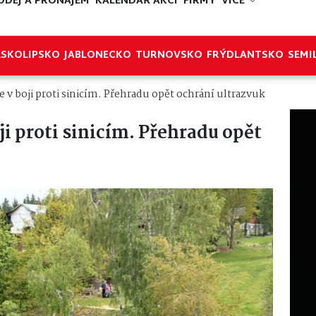
ODEJ A PRONÁJEM
KALENDÁŘ AKCÍ
FIRMY
VÍCE
ESKOLIPSKO
JABLONECKO
TURNOVSKO
FRÝDLANTSKO
SEMI
e v boji proti sinicím. Přehradu opět ochrání ultrazvuk
ji proti sinicím. Přehradu opět