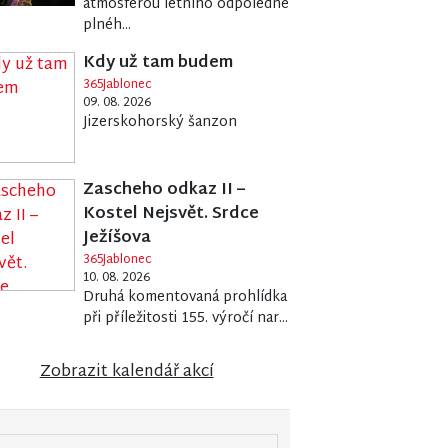
atmosférou letního odpoledne
plnéh...
Kdy už tam budem
365Jablonec
09. 08. 2026
Jizerskohorský šanzon
Zascheho odkaz II –
Kostel Nejsvět. Srdce
Ježíšova
365Jablonec
10. 08. 2026
Druhá komentovaná prohlídka
při příležitosti 155. výročí nar...
Zobrazit kalendář akcí