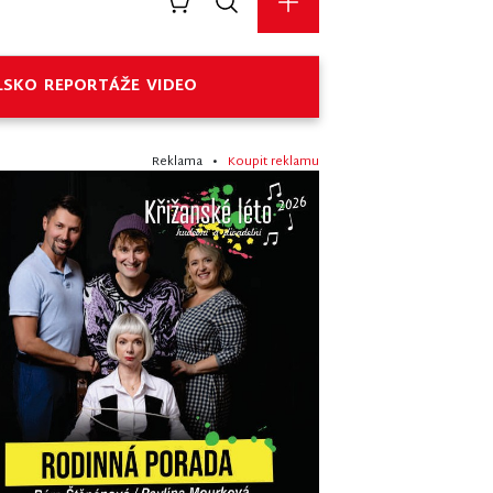
LSKO
REPORTÁŽE
VIDEO
Reklama •
Koupit reklamu