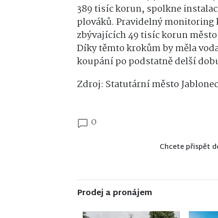
389 tisíc korun, spolkne instal
plováků. Pravidelný monitoring k
zbývajících 49 tisíc korun město
Díky těmto krokům by měla voda 
koupání po podstatně delší dob
Zdroj: Statutární město Jablone
0
Chcete přispět d
Prodej a pronájem