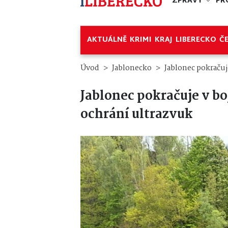
ZPRÁVY
PR
AKTUÁLNĚ
KRIMI
KRAJ
LIBERECKO
Č
Úvod
Jablonecko
Jablonec pokračuj
Jablonec pokračuje v bo
ochrání ultrazvuk