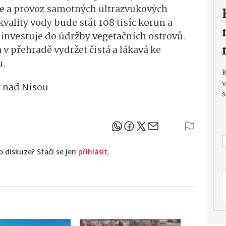
ace a provoz samotných ultrazvukových
vality vody bude stát 108 tisíc korun a
 investuje do údržby vegetačních ostrovů.
v přehradě vydržet čistá a lákavá ke
u.
v
c nad Nisou
s
Sdílejte článek
o diskuze? Stačí se jen
přihlásit.