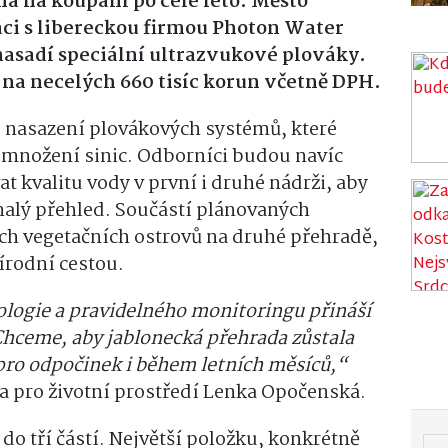
á na koupání po celé léto. Město
ci s libereckou firmou Photon Water
nasadí speciální ultrazvukové plováky.
 na necelých 660 tisíc korun včetně DPH.
e nasazení plovákových systémů, které
 množení sinic. Odborníci budou navíc
 kvalitu vody v první i druhé nádrži, aby
nalý přehled. Součástí plánovaných
ích vegetačních ostrovů na druhé přehradě,
řírodní cestou.
logie a pravidelného monitoringu přináší
Chceme, aby jablonecká přehrada zůstala
ro odpočinek i během letních měsíců,“
a pro životní prostředí Lenka Opočenská.
do tří částí. Největší položku, konkrétně