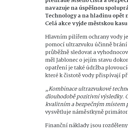
přehradě Mšeno čistá a bezpečn
navazuje na úspěšnou spoluprá
Technology a na hladinu opět 
Celá akce vyjde městskou kasu
Hlavním pilířem ochrany vody j
pomocí ultrazvuku účinně brání
průběžně sledovat a vyhodnocovat
měl Jablonec o jejím stavu doko
opatření je také údržba plovouc
které k čistotě vody přispívají p
„Kombinace ultrazvukové techno
dlouhodobě pozitivní výsledky. 
kvalitním a bezpečným místem p
vysvětluje náměstkyně primátor
Finanční náklady jsou rozděleny 