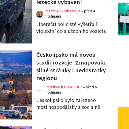
lezecké vybavení
Martina Škrabálková
– před 4
hodinami
Liberečtí policisté vyšetřují
vloupání do služebního vozidla
Horské služby ČR, ke kterému
došlo koncem června v
Březinově ulici. Z...
Českolipsko má novou
studii rozvoje. Zmapovala
silné stránky i nedostatky
regionu
Redakce iLIBERECKO
– před 6
hodinami
Českolipsko bylo zařazeno
mezi hospodářsky a sociálně
ohrožená území, která se
potýkají se specifickými
výzvami, jako je vysoká zá...