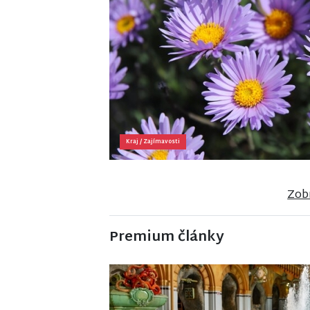
Kraj
/
Zajímavosti
Zobr
Premium články