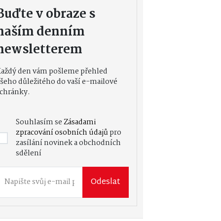
Buďte v obraze s
naším denním
newsletterem
Každý den vám pošleme přehled
šeho důležitého do vaší e-mailové
chránky.
Souhlasím se
Zásadami
zpracování osobních údajů
pro
zasílání novinek a obchodních
sdělení
Odeslat