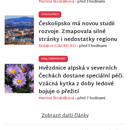
Martina Škrabálková
– před 3 hodinami
ČESKOLIPSKO
Českolipsko má novou studii
rozvoje. Zmapovala silné
stránky i nedostatky regionu
Redakce iLIBERECKO
– před 5 hodinami
KRAJ
/
ZAJÍMAVOSTI
Hvězdnice alpská v severních
Čechách dostane speciální péči.
Vzácná kytka z doby ledové
bojuje o přežití
Martina Škrabálková
– před 7 hodinami
Zobrazit další články