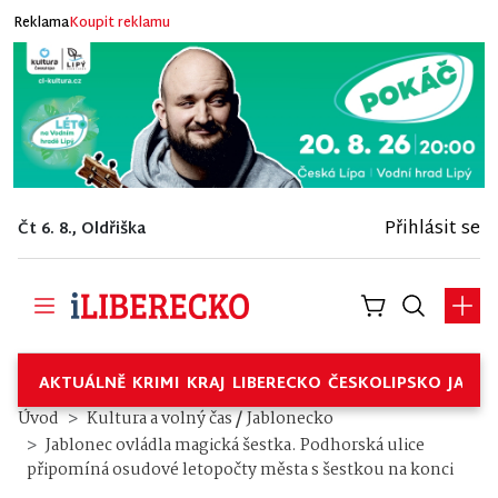
Reklama
Koupit reklamu
Přihlásit se
Čt 6. 8., Oldřiška
AKTUÁLNĚ
KRIMI
KRAJ
LIBERECKO
ČESKOLIPSKO
JABL
/
Úvod
Kultura a volný čas
Jablonecko
Jablonec ovládla magická šestka. Podhorská ulice
připomíná osudové letopočty města s šestkou na konci