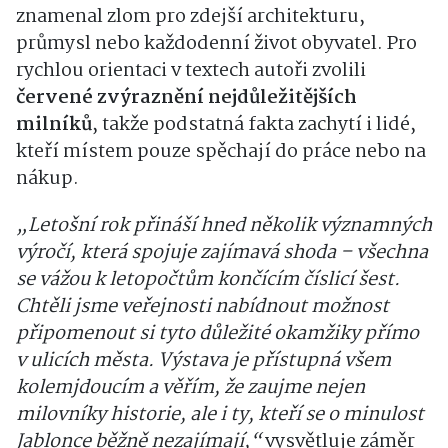
znamenal zlom pro zdejší architekturu,
průmysl nebo každodenní život obyvatel. Pro
rychlou orientaci v textech autoři zvolili
červené zvýraznění nejdůležitějších
milníků
, takže podstatná fakta zachytí i lidé,
kteří místem pouze spěchají do práce nebo na
nákup.
„Letošní rok přináší hned několik významných
výročí, která spojuje zajímavá shoda – všechna
se vážou k letopočtům končícím číslicí šest.
Chtěli jsme veřejnosti nabídnout možnost
připomenout si tyto důležité okamžiky přímo
v ulicích města. Výstava je přístupná všem
kolemjdoucím a věřím, že zaujme nejen
milovníky historie, ale i ty, kteří se o minulost
Jablonce běžně nezajímají,“
vysvětluje záměr