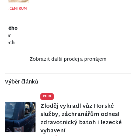
NISA CENTRUM
NISA CENTRUM
NISA CENTRUM
reality
reality
reality
Prodej bytu
Prodej
Prodej
1+1 v Liberci
ubytovacího
bungalovu v
zařízení v
anglosaském
Janově nad
stylu u zámku
Nisou
Sychrov
Zobrazit další prodej a pronájem
Výběr článků
KRIMI
Zloděj vykradl vůz Horské
služby, záchranářům odnesl
zdravotnický batoh i lezecké
vybavení