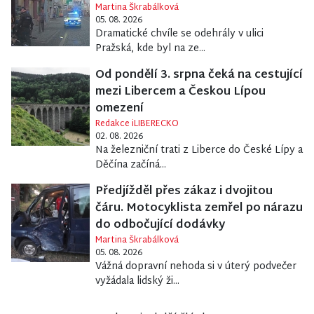
Martina Škrabálková
05. 08. 2026
Dramatické chvíle se odehrály v ulici
Pražská, kde byl na ze...
Od pondělí 3. srpna čeká na cestující
mezi Libercem a Českou Lípou
omezení
Redakce iLIBERECKO
02. 08. 2026
Na železniční trati z Liberce do České Lípy a
Děčína začíná...
Předjížděl přes zákaz i dvojitou
čáru. Motocyklista zemřel po nárazu
do odbočující dodávky
Martina Škrabálková
05. 08. 2026
Vážná dopravní nehoda si v úterý podvečer
vyžádala lidský ži...