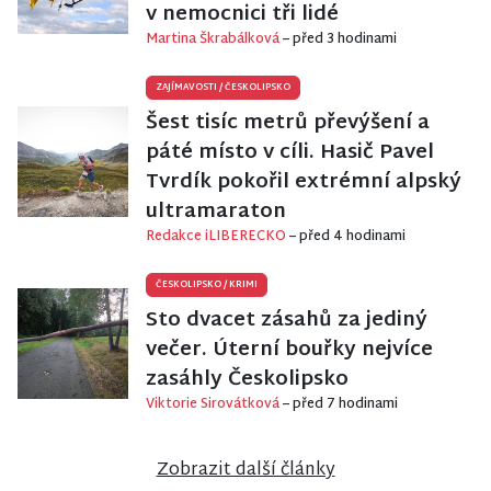
v nemocnici tři lidé
Martina Škrabálková
– před 3 hodinami
ZAJÍMAVOSTI
/
ČESKOLIPSKO
Šest tisíc metrů převýšení a
páté místo v cíli. Hasič Pavel
Tvrdík pokořil extrémní alpský
ultramaraton
Redakce iLIBERECKO
– před 4 hodinami
ČESKOLIPSKO
/
KRIMI
Sto dvacet zásahů za jediný
večer. Úterní bouřky nejvíce
zasáhly Českolipsko
Viktorie Sirovátková
– před 7 hodinami
Zobrazit další články