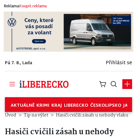
Reklama
Koupit reklamu
Přihlásit se
Pá 7. 8., Lada
AKTUÁLNĚ
KRIMI
KRAJ
LIBERECKO
ČESKOLIPSKO
JABL
Úvod
Tip na výlet
Hasiči cvičili zásah u nehody vlaku
Hasiči cvičili zásah u nehody