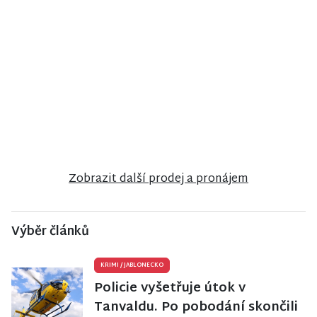
NISA CENTRUM
NISA CENTRUM
NISA CENTRUM
reality
reality
reality
Prodej
Prodej
Prodej
rodinného
rodinného
rodinného
domu ve
domu ve
domu v
Frýdlantu
Vrchlabí
Jiřetíně pod
Bukovou
Zobrazit další prodej a pronájem
Výběr článků
KRIMI
/
JABLONECKO
Policie vyšetřuje útok v
Tanvaldu. Po pobodání skončili