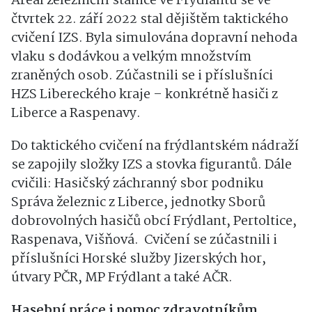
Areál železniční stanice ve Frýdlantu se ve
čtvrtek 22. září 2022 stal dějištěm taktického
cvičení IZS. Byla simulována dopravní nehoda
vlaku s dodávkou a velkým množstvím
zraněných osob. Zúčastnili se i příslušníci
HZS Libereckého kraje – konkrétně hasiči z
Liberce a Raspenavy.
Do taktického cvičení na frýdlantském nádraží
se zapojily složky IZS a stovka figurantů. Dále
cvičili: Hasičský záchranný sbor podniku
Správa železnic z Liberce, jednotky Sborů
dobrovolných hasičů obcí Frýdlant, Pertoltice,
Raspenava, Višňová. Cvičení se zúčastnili i
příslušníci Horské služby Jizerských hor,
útvary PČR, MP Frýdlant a také AČR.
Hasební práce i pomoc zdravotníkům