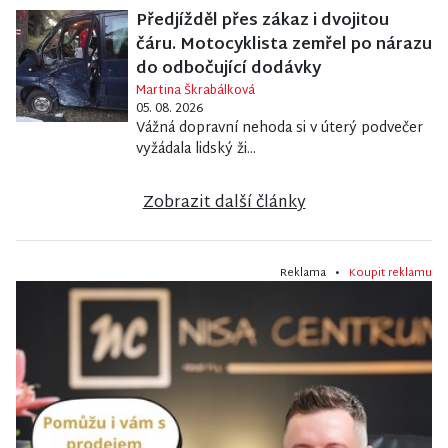
Předjížděl přes zákaz i dvojitou
čáru. Motocyklista zemřel po nárazu
do odbočující dodávky
Martina Škrabálková
05. 08. 2026
Vážná dopravní nehoda si v úterý podvečer
vyžádala lidský ži...
Zobrazit další články
Reklama •
Koupit reklamu