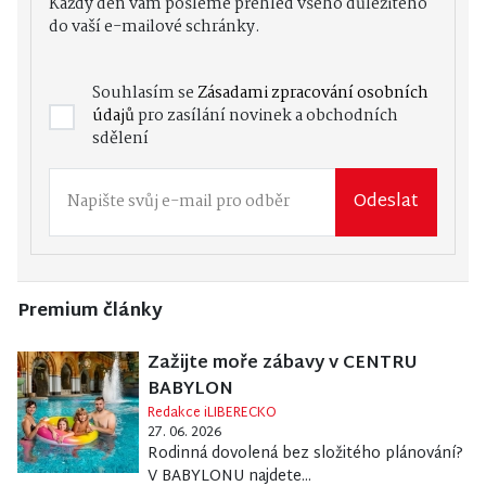
Každý den vám pošleme přehled všeho důležitého
do vaší e-mailové schránky.
Souhlasím se
Zásadami zpracování osobních
údajů
pro zasílání novinek a obchodních
sdělení
Odeslat
Premium články
Zažijte moře zábavy v CENTRU
BABYLON
Redakce iLIBERECKO
27. 06. 2026
Rodinná dovolená bez složitého plánování?
V BABYLONU najdete...