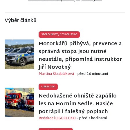
Výběr článků
SPOLEČNOST
/
ČESKOLIPSKO
Motorkářů přibývá, prevence a
správná stopa jsou nutné
neustále, připomíná instruktor
Jiří Novotný
Martina Škrabálková
– před 26 minutami
LIBERECKO
Nedohašené ohniště zapálilo
les na Horním Sedle. Hasiče
potrápil i falešný poplach
Redakce iLIBERECKO
– před 3 hodinami