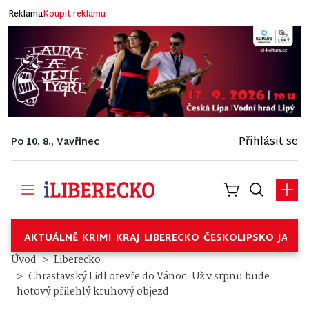
Reklama
Koupit reklamu
Přihlásit se
Po 10. 8., Vavřinec
AKTUÁLNĚ
KRIMI
KRAJ
LIBERECKO
ČESKOLIPSKO
JABL
Úvod
Liberecko
Chrastavský Lidl otevře do Vánoc. Už v srpnu bude
hotový přilehlý kruhový objezd