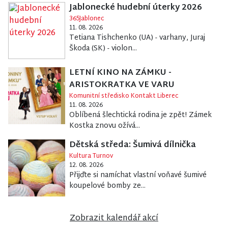
Jablonecké hudební úterky 2026
365Jablonec
11. 08. 2026
Tetiana Tishchenko (UA) - varhany, Juraj
Škoda (SK) - violon...
LETNÍ KINO NA ZÁMKU -
ARISTOKRATKA VE VARU
Komunitní středisko Kontakt Liberec
11. 08. 2026
Oblíbená šlechtická rodina je zpět! Zámek
Kostka znovu ožívá...
Dětská středa: Šumivá dílnička
Kultura Turnov
12. 08. 2026
Přijďte si namíchat vlastní voňavé šumivé
koupelové bomby ze...
Zobrazit kalendář akcí