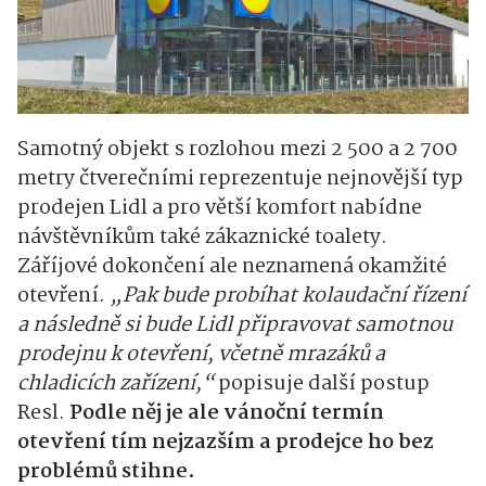
Samotný objekt s rozlohou mezi 2 500 a 2 700
metry čtverečními reprezentuje nejnovější typ
prodejen Lidl a pro větší komfort nabídne
návštěvníkům také zákaznické toalety.
Záříjové dokončení ale neznamená okamžité
otevření.
„Pak bude probíhat kolaudační řízení
a následně si bude Lidl připravovat samotnou
prodejnu k otevření, včetně mrazáků a
chladicích zařízení,“
popisuje další postup
Resl.
Podle něj je ale vánoční termín
otevření tím nejzazším a prodejce ho bez
problémů stihne.