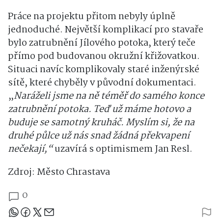
Práce na projektu přitom nebyly úplně
jednoduché. Největší komplikací pro stavaře
bylo zatrubnění Jílového potoka, který teče
přímo pod budovanou okružní křižovatkou.
Situaci navíc komplikovaly staré inženýrské
sítě, které chyběly v původní dokumentaci.
„
Naráželi jsme na ně téměř do samého konce
zatrubnění potoka. Teď už máme hotovo a
buduje se samotný kruháč. Myslím si, že na
druhé půlce už nás snad žádná překvapení
nečekají,“
uzavírá s optimismem Jan Resl.
Zdroj: Město Chrastava
0
Sdílejte článek