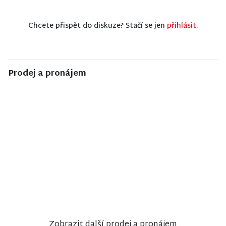
Chcete přispět do diskuze? Stačí se jen
přihlásit.
Prodej a pronájem
NISA CENTRUM
NISA CENTRUM
NISA CENTRUM
reality
reality
reality
Prodej
Prodej
Prodej
rodinného
činžovního
rodinného
domu ve
domu v
domu v
Velkých
Jablonci nad
Jiřetíně pod
Hamrech
Nisou
Bukovou
Zobrazit další prodej a pronájem