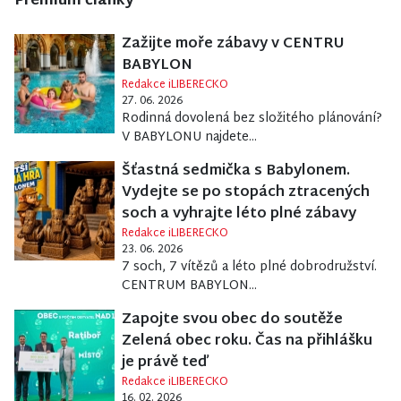
Premium články
Zažijte moře zábavy v CENTRU
BABYLON
Redakce iLIBERECKO
27. 06. 2026
Rodinná dovolená bez složitého plánování?
V BABYLONU najdete...
Šťastná sedmička s Babylonem.
Vydejte se po stopách ztracených
soch a vyhrajte léto plné zábavy
Redakce iLIBERECKO
23. 06. 2026
7 soch, 7 vítězů a léto plné dobrodružství.
CENTRUM BABYLON...
Zapojte svou obec do soutěže
Zelená obec roku. Čas na přihlášku
je právě teď
Redakce iLIBERECKO
16. 02. 2026