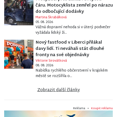
čáru. Motocyklista zemřel po nárazu
do odbočující dodávky
Martina Škrabálková
05. 08. 2026
Vážná dopravní nehoda si v úterý podvečer
vyžádala lidský ži...
Nový fastfood v Liberci přilákal
davy lidí. Ti neváhali stát dlouhé
fronty na své objednávky
Viktorie Sirovátková
08. 08. 2026
Nabídka rychlého občerstvení v krajském
městě se rozšířila o...
Zobrazit další články
Reklama •
Koupit reklamu