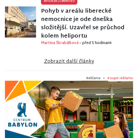
AKTUÁLNĚ
/
LIBERECKO
Pohyb v areálu liberecké
nemocnice je ode dneška
složitější. Uzavřel se průchod
kolem heliportu
Martina Škrabálková
– před 5 hodinami
Zobrazit další články
Reklama •
Koupit reklamu