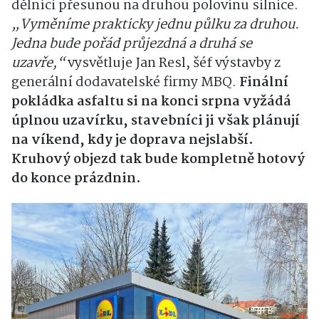
dělníci přesunou na druhou polovinu silnice.
„Vyměníme prakticky jednu půlku za druhou.
Jedna bude pořád průjezdná a druhá se
uzavře,“
vysvětluje Jan Resl, šéf výstavby z
generální dodavatelské firmy MBQ.
Finální
pokládka asfaltu si na konci srpna vyžádá
úplnou uzavírku, stavebníci ji však plánují
na víkend, kdy je doprava nejslabší.
Kruhový objezd tak bude kompletně hotový
do konce prázdnin.