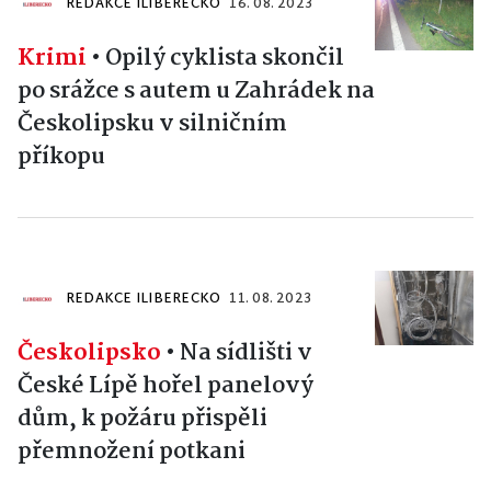
REDAKCE ILIBERECKO
16. 08. 2023
Krimi
•
Opilý cyklista skončil
po srážce s autem u Zahrádek na
Českolipsku v silničním
příkopu
REDAKCE ILIBERECKO
11. 08. 2023
Českolipsko
•
Na sídlišti v
České Lípě hořel panelový
dům, k požáru přispěli
přemnožení potkani