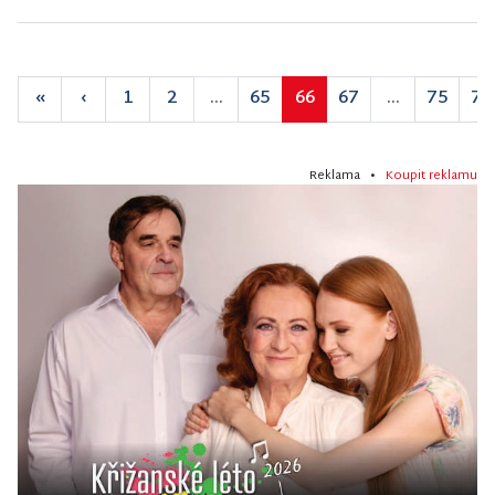
«
‹
1
2
...
65
66
67
...
75
76
Reklama •
Koupit reklamu