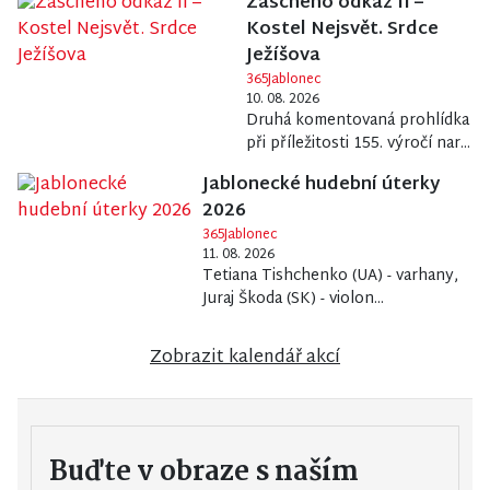
Zascheho odkaz II –
Kostel Nejsvět. Srdce
Ježíšova
365Jablonec
10. 08. 2026
Druhá komentovaná prohlídka
při příležitosti 155. výročí nar...
Jablonecké hudební úterky
2026
365Jablonec
11. 08. 2026
Tetiana Tishchenko (UA) - varhany,
Juraj Škoda (SK) - violon...
Zobrazit kalendář akcí
Buďte v obraze s naším