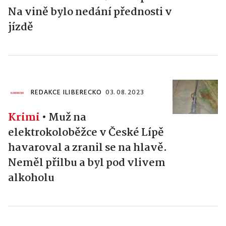
Na vině bylo nedání přednosti v
jízdě
REDAKCE ILIBERECKO
03. 08. 2023
Krimi
•
Muž na
elektrokoloběžce v České Lípě
havaroval a zranil se na hlavě.
Neměl přilbu a byl pod vlivem
alkoholu