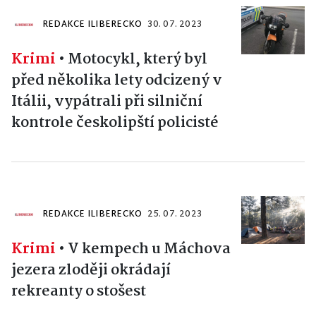
REDAKCE ILIBERECKO
30. 07. 2023
Krimi
•
Motocykl, který byl
před několika lety odcizený v
Itálii, vypátrali při silniční
kontrole českolipští policisté
REDAKCE ILIBERECKO
25. 07. 2023
Krimi
•
V kempech u Máchova
jezera zloději okrádají
rekreanty o stošest