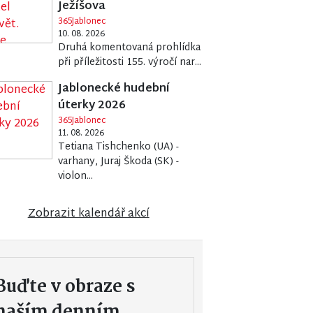
Ježíšova
365Jablonec
10. 08. 2026
Druhá komentovaná prohlídka
při příležitosti 155. výročí nar...
Jablonecké hudební
úterky 2026
365Jablonec
11. 08. 2026
Tetiana Tishchenko (UA) -
varhany, Juraj Škoda (SK) -
violon...
Zobrazit kalendář akcí
Buďte v obraze s
naším denním