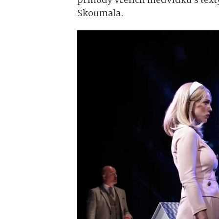
příhody včelích medvídků s text
Skoumala.