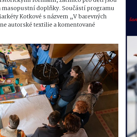
 historickými formami, zatímco pro děti jsou
a masopustní doplňky. Součástí programu
e Markéty Kotkové s názvem „V barevných
dne autorské textilie a komentované