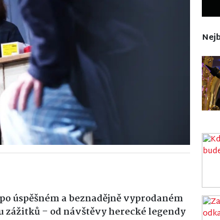
Nejb
se po úspěšném a beznadějně vyprodaném
nu zážitků – od návštěvy herecké legendy