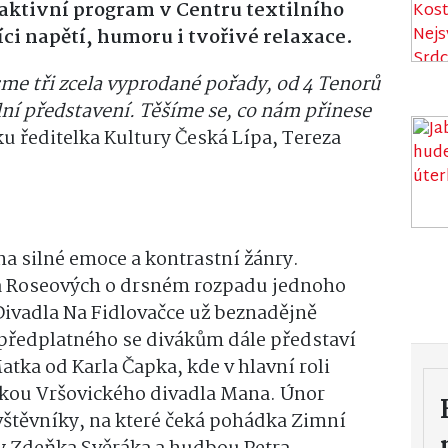
raktivní program v Centru textilního
íci napětí, humoru i tvořivé relaxace.
jsme tři zcela vyprodané pořady, od 4 Tenorů
ní představení. Těšíme se, co nám přinese
u ředitelka Kultury Česká Lípa, Tereza
a silné emoce a kontrastní žánry.
a Roseových o drsném rozpadu jednoho
ivadla Na Fidlovačce už beznadějně
i předplatného se divákům dále představí
tka od Karla Čapka, kde v hlavní roli
čkou Vršovického divadla Mana. Únor
štěvníky, na které čeká pohádka Zimní