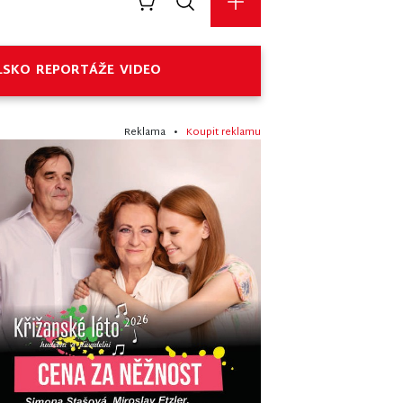
LSKO
REPORTÁŽE
VIDEO
Reklama •
Koupit reklamu