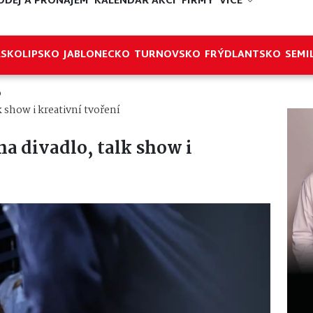
ODEJ A PRONÁJEM
KALENDÁŘ AKCÍ
FIRMY
VÍCE
ESKOLIPSKO
JABLONECKO
TURNOVSKO
FRÝDLANTSKO
SEMI
o
k show i kreativní tvoření
na divadlo, talk show i