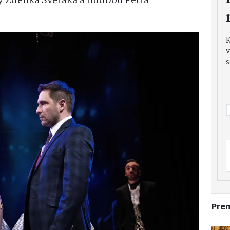
y Zdeňka Svěráka a hudbou Petra
v
s
Pre