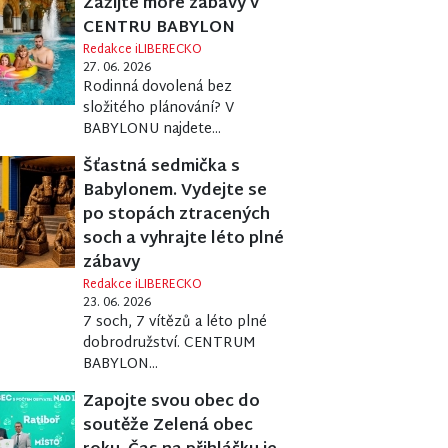
Zažijte moře zábavy v
CENTRU BABYLON
Redakce iLIBERECKO
27. 06. 2026
Rodinná dovolená bez
složitého plánování? V
BABYLONU najdete...
Šťastná sedmička s
Babylonem. Vydejte se
po stopách ztracených
soch a vyhrajte léto plné
zábavy
Redakce iLIBERECKO
23. 06. 2026
7 soch, 7 vítězů a léto plné
dobrodružství. CENTRUM
BABYLON...
Zapojte svou obec do
soutěže Zelená obec