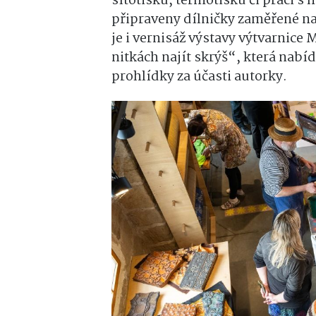
sítotisku, termotisku či práci s
připraveny dílničky zaměřené n
je i vernisáž výstavy výtvarnic
nitkách najít skrýš“, která nabí
prohlídky za účasti autorky.