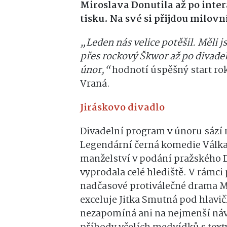
Miroslava Donutila až po inte
tisku. Na své si přijdou milovn
„Leden nás velice potěšil. Měli 
přes rockový Škwor až po divadel
únor,“
hodnotí úspěšný start rok
Vraná.
Jiráskovo divadlo
Divadelní program v únoru sází n
Legendární černá komedie Válk
manželství v podání pražského D
vyprodala celé hlediště. V rámc
nadčasové protiválečné drama Ma
exceluje Jitka Smutná pod hlavi
nezapomíná ani na nejmenší náv