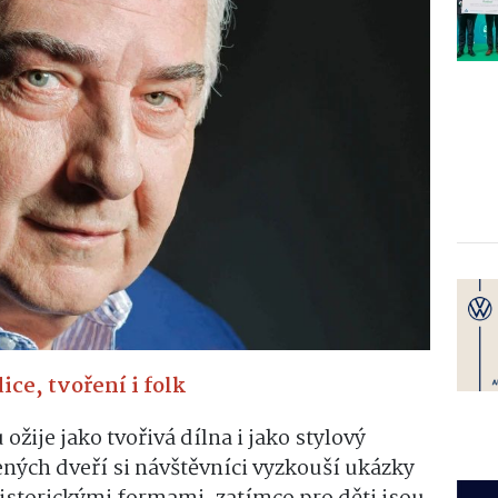
ce, tvoření i folk
ožije jako tvořivá dílna i jako stylový
ých dveří si návštěvníci vyzkouší ukázky