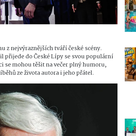
nu z nejvýraznějších tváří české scény.
il přijede do České Lípy se svou populární
ci se mohou těšit na večer plný humoru,
běhů ze života autora i jeho přátel.