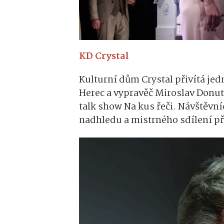
KD Crystal
Kulturní dům Crystal přivítá jed
Herec a vypravěč Miroslav Donut
talk show Na kus řeči. Návštěvní
nadhledu a mistrného sdílení pří