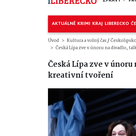
ZPRÁVY
PR
AKTUÁLNĚ
KRIMI
KRAJ
LIBERECKO
Č
/
Úvod
Kultura a volný čas
Českolipsk
Česká Lípa zve v únoru na divadlo, tal
Česká Lípa zve v únoru 
kreativní tvoření