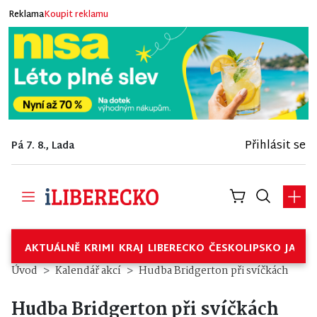
Reklama
Koupit reklamu
Přihlásit se
Pá 7. 8., Lada
AKTUÁLNĚ
KRIMI
KRAJ
LIBERECKO
ČESKOLIPSKO
JABL
Úvod
Kalendář akcí
Hudba Bridgerton při svíčkách
Hudba Bridgerton při svíčkách