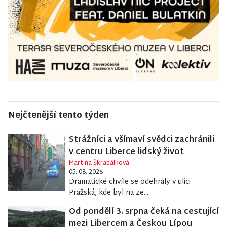
Nejčtenější tento týden
Strážníci a všímaví svědci zachránili
v centru Liberce lidský život
Martina Škrabálková
05. 08. 2026
Dramatické chvíle se odehrály v ulici
Pražská, kde byl na ze...
Od pondělí 3. srpna čeká na cestující
mezi Libercem a Českou Lípou