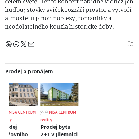
celém světě. Tento koncert nabídne víc než jen
hudbu; stovky svíček rozzáří prostor a vytvoří
atmosféru plnou noblesy, romantiky a
neodolatelného kouzla historické doby.
Sdílejte článek
Prodej a pronájem
NISA CENTRUM
NISA CENTRUM
NISA CENTRUM
reality
reality
reality
Prodej
Prodej
Prodej
rodinného
rodinného
rodinného